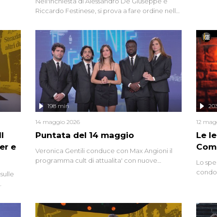
Nell'inchiesta di Alessandro De Giuseppe e
degli i
Riccardo Festinese, si prova a fare ordine nella
miriade di informazioni che, ancora oggi,
continuano a emergere attorno a una delle
vicende giudiziarie più discusse degli ultimi
anni. Lo speciale ricostruisce la vicenda
mettendo in fila testimonianze, errori, dettagli
controversi e i protagonisti di un'indagine che
sembra non avere fine.
198 min
20
14 maggio 2026
12 mag
l
Puntata del 14 maggio
Le I
er e
Comp
Veronica Gentili conduce con Max Angioni il
programma cult di attualita' con nuove
Lo spe
interviste dissacranti ed inchieste di cronaca
condot
sulle
degli inviati.
Riccar
grandi
do
tempo,
i tra
alterna
nte,