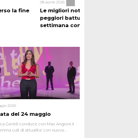
08 aprile 2026
RUGG
rso la fine
Le migliori notizie e le
Mai 
peggiori battute della
inie
settimana con Carmine Del
Grosso
6 min
gio 2026
ata del 24 maggio
ca Gentili conduce con Max Angioni il
mma cult di attualita' con nuove
ste dissacranti ed inchieste di cronaca