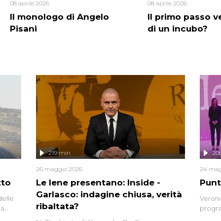
08 aprile 2026
08 aprile 2026
Il monologo di Angelo
Il primo passo ve
Pisani
di un incubo?
219 min
20
26 maggio 2026
24 mag
tto
Le Iene presentano: Inside -
Punt
Garlasco: indagine chiusa, verità
delle
Veroni
ribaltata?
la
progra
a.
intervi