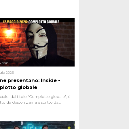
nviati.
3 min
gio 2026
ene presentano: Inside -
lotto globale
ciale, dal titolo "Complotto globale", è
to da Gaston Zama e scritto da
do Spagnoli. La puntata, dedicata alle
 teorie cospirazioniste del nostro
 racconta l'universo delle narrazioni
tive, dei sospetti globali e del