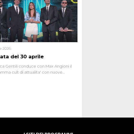
ttismo che negli ultimi anni hanno
social network, talk show, piazze digitali
ginario collettivo.
4 min
le 2026
ata del 30 aprile
ca Gentili conduce con Max Angioni il
mma cult di attualita' con nuove
ste dissacranti ed inchieste di cronaca
nviati.