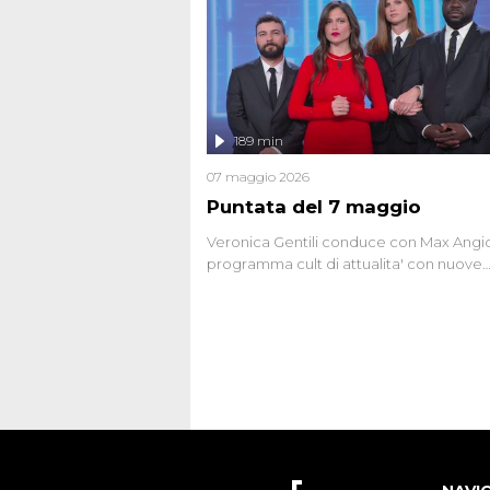
potrebbe essere ancora in libertà. Lo sp
affronta inoltre le zone d'ombra sul Most
Firenze, le cui responsabilità appaiono 
oggi avvolte in un groviglio di dubbi mai
chiariti. Nel corso dello speciale anche
l'intervista inedita a Olindo Romano, rea
189 min
ne...
07 maggio 2026
Puntata del 7 maggio
Veronica Gentili conduce con Max Angion
programma cult di attualita' con nuove
interviste dissacranti ed inchieste di cro
degli inviati.