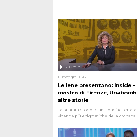
200 min
19 maggio 2026
Le Iene presentano: Inside - I
mostro di Firenze, Unabomb
altre storie
La puntata propone un'indagine serrata 
vicende più enigmatiche della cronaca
italiana, come Unabomber: il dinamitar
seriale responsabile di decine di attentat
gli anni '90 e il 2000 che, inquietanteme