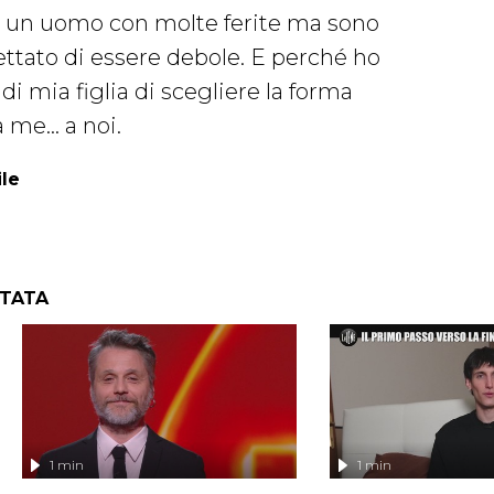
o un uomo con molte ferite ma sono
ttato di essere debole. E perché ho
i mia figlia di scegliere la forma
me... a noi.
ile
NTATA
1 min
1 min