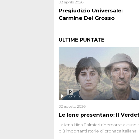
08 aprile 2026
Pregiudizio Universale:
Carmine Del Grosso
ULTIME PUNTATE
165 min
02 agosto 2026
Le Iene presentano: Il Verde
La Iena Nina Palmieri ripercorre alcune 
più importanti storie di cronaca italiana: 
strage del Circeo e l'omicidio di Avetran