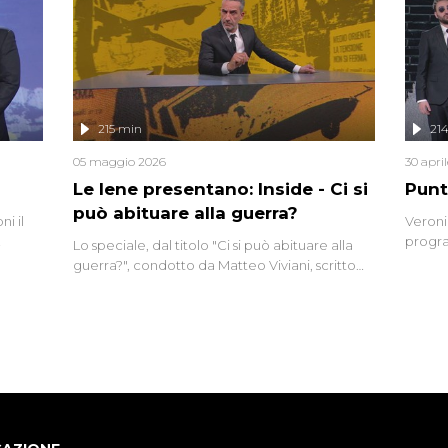
complo
eciale
invaso 
ro di
e imma
ancora
lizzata
215 min
21
05 maggio 2026
30 apri
Le Iene presentano: Inside - Ci si
Punt
può abituare alla guerra?
i il
Veroni
progra
Lo speciale, dal titolo "Ci si può abituare alla
naca
intervi
guerra?", condotto da Matteo Viviani, scritto
degli i
da Nicola Remisceg, propone una riflessione -
con l'aiuto di economisti, esperti militari e
giornalisti di settore - su quanto la guerra sia
diventata una realtà pervasiva. Anche se l'Italia
non è direttamente coinvolta in conflitti
armati, il contesto globale rende impossibile
considerarla un fenomeno lontano.