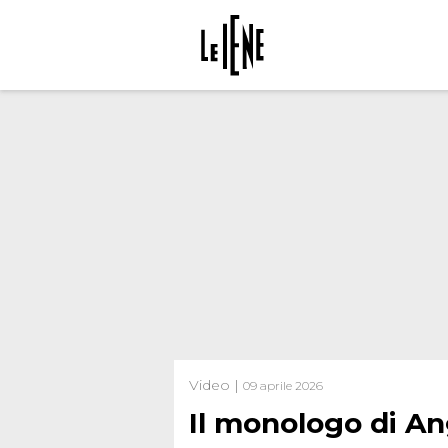
Video |
09 aprile 2026
Il monologo di An