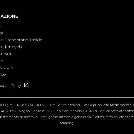
GAZIONE
e
te
ne Presentano Inside
te Ieneyeh
servizi
ne
azioni
ico
et Infinity
Digital – P.Iva 03976881007 – Tutti i diritti riservati – Per la pubblicità Mediamond S.p.
6, 20093 Cologno Monzese (MI) - Cap. Soc. int. vers. € 614.238.333. Rispetto ai contenut
estramento di sistemi di intelligenza artificiale generativa. È altresì fatto divieto espr
scraping.