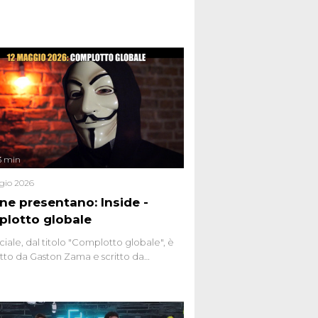
nviati.
3 min
gio 2026
ene presentano: Inside -
lotto globale
ciale, dal titolo "Complotto globale", è
to da Gaston Zama e scritto da
do Spagnoli. La puntata, dedicata alle
 teorie cospirazioniste del nostro
 racconta l'universo delle narrazioni
tive, dei sospetti globali e del