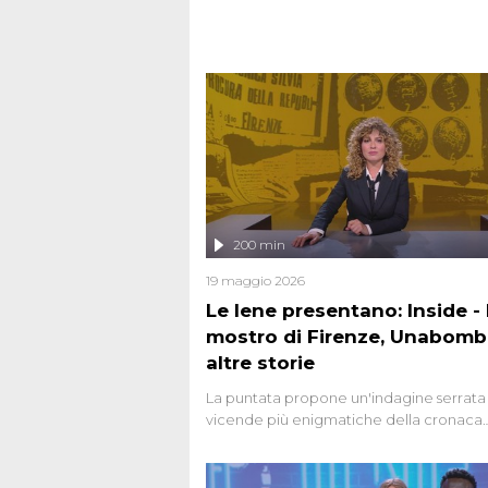
200 min
19 maggio 2026
Le Iene presentano: Inside - I
mostro di Firenze, Unabomb
altre storie
La puntata propone un'indagine serrata 
vicende più enigmatiche della cronaca
italiana, come Unabomber: il dinamitar
seriale responsabile di decine di attentat
gli anni '90 e il 2000 che, inquietanteme