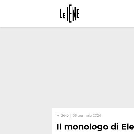
Video |
09 gennaio 2024
Il monologo di El