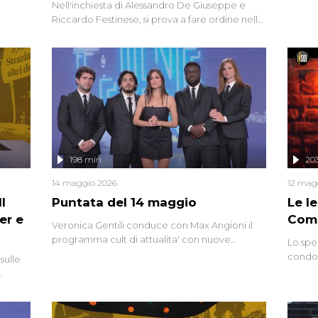
Nell'inchiesta di Alessandro De Giuseppe e
degli i
Riccardo Festinese, si prova a fare ordine nella
miriade di informazioni che, ancora oggi,
continuano a emergere attorno a una delle
vicende giudiziarie più discusse degli ultimi
anni. Lo speciale ricostruisce la vicenda
mettendo in fila testimonianze, errori, dettagli
controversi e i protagonisti di un'indagine che
sembra non avere fine.
198 min
20
14 maggio 2026
12 mag
l
Puntata del 14 maggio
Le I
er e
Comp
Veronica Gentili conduce con Max Angioni il
programma cult di attualita' con nuove
Lo spe
interviste dissacranti ed inchieste di cronaca
condot
sulle
degli inviati.
Riccar
grandi
do
tempo,
i tra
alterna
nte,