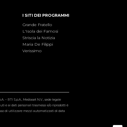
I SITI DEI PROGRAMMI
Grande Fratello
L'Isola dei Famosi
Striscia la Notizia
Maria De Filippi
Verissimo
A. – RTI S.p.A., Mediaset N.V., sede legale
i e ai dati personali trasmessi e/o riprodotti è
esso di utilizzare mezzi automatizzati di data