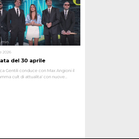
ttismo che negli ultimi anni hanno
social network, talk show, piazze digitali
ginario collettivo.
4 min
le 2026
ata del 30 aprile
ca Gentili conduce con Max Angioni il
mma cult di attualita' con nuove
ste dissacranti ed inchieste di cronaca
nviati.