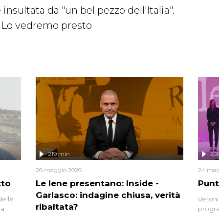
nsultata da "un bel pezzo dell'Italia".
? Lo vedremo presto
219 min
20
26 maggio 2026
24 mag
tto
Le Iene presentano: Inside -
Punt
Garlasco: indagine chiusa, verità
delle
Veroni
ribaltata?
la
progra
a.
intervi