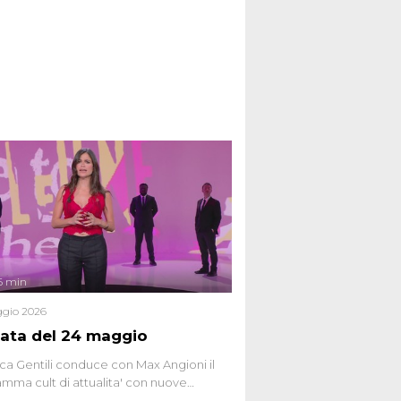
6 min
gio 2026
ata del 24 maggio
ca Gentili conduce con Max Angioni il
mma cult di attualita' con nuove
ste dissacranti ed inchieste di cronaca