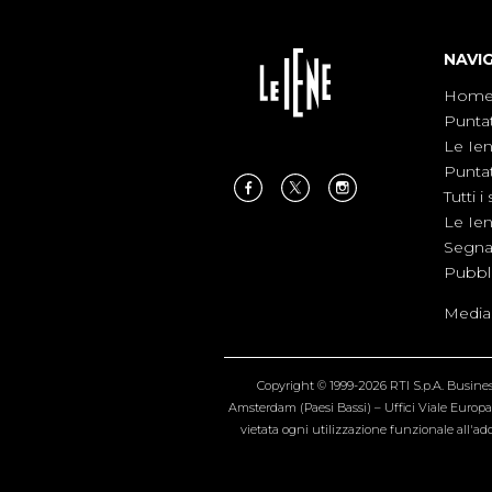
NAVI
Hom
Punta
Le Ie
Punta
Tutti i 
Le Ie
Segnal
Pubbl
Medias
Copyright © 1999-2026 RTI S.p.A. Business 
Amsterdam (Paesi Bassi) – Uffici Viale Europa 4
vietata ogni utilizzazione funzionale all'add