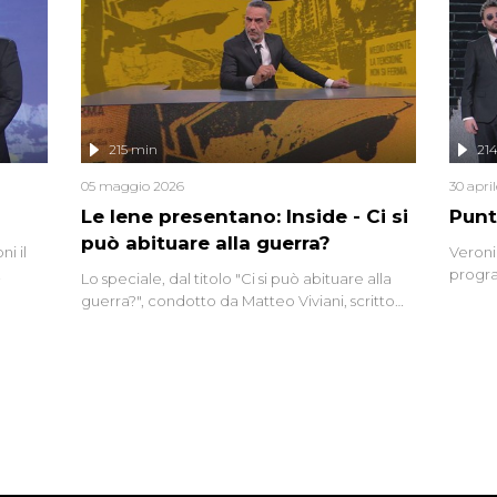
complo
eciale
invaso 
ro di
e imma
ancora
lizzata
215 min
21
05 maggio 2026
30 apri
Le Iene presentano: Inside - Ci si
Punt
può abituare alla guerra?
i il
Veroni
progra
Lo speciale, dal titolo "Ci si può abituare alla
naca
intervi
guerra?", condotto da Matteo Viviani, scritto
degli i
da Nicola Remisceg, propone una riflessione -
con l'aiuto di economisti, esperti militari e
giornalisti di settore - su quanto la guerra sia
diventata una realtà pervasiva. Anche se l'Italia
non è direttamente coinvolta in conflitti
armati, il contesto globale rende impossibile
considerarla un fenomeno lontano.