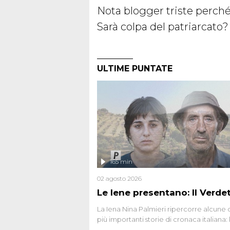
Nota blogger triste perché i
Sarà colpa del patriarcato
ULTIME PUNTATE
165 min
02 agosto 2026
Le Iene presentano: Il Verde
La Iena Nina Palmieri ripercorre alcune 
più importanti storie di cronaca italiana: 
strage del Circeo e l'omicidio di Avetran