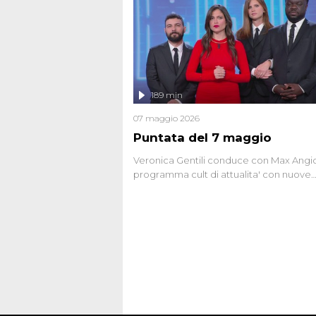
potrebbe essere ancora in libertà. Lo sp
affronta inoltre le zone d'ombra sul Most
Firenze, le cui responsabilità appaiono 
oggi avvolte in un groviglio di dubbi mai
chiariti. Nel corso dello speciale anche
l'intervista inedita a Olindo Romano, rea
189 min
ne...
07 maggio 2026
Puntata del 7 maggio
Veronica Gentili conduce con Max Angion
programma cult di attualita' con nuove
interviste dissacranti ed inchieste di cro
degli inviati.