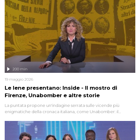
200 min
19 maggio 2026
Le Iene presentano: Inside - Il mostro di
Firenze, Unabomber e altre storie
La puntata propone un'indagine serrata sulle vicende più
enigmatiche della cronaca italiana, come Unabomber: il
dinamitardo seriale responsabile di decine di attentati tra gli anni
'90 e il 2000 che, inquietantemente, potrebbe essere ancora in
libertà. Lo speciale affronta inoltre le zone d'ombra sul Mostro di
Firenze, le cui responsabilità appaiono ancora oggi avvolte in un