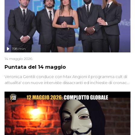
groviglio di dubbi mai chiariti. Nel corso dello speciale anche
l'intervista inedita a Olindo Romano, realizzata ne...
198 min
14 maggio 2026
Puntata del 14 maggio
Veronica Gentili conduce con Max Angioni il programma cult di
attualita' con nuove interviste dissacranti ed inchieste di cronaca
degli inviati.