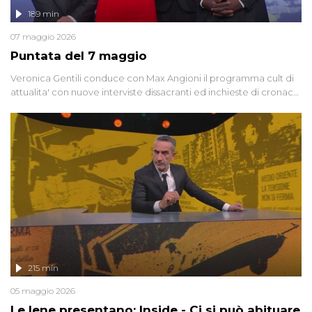
189 min
07 maggio 2026
Puntata del 7 maggio
Veronica Gentili conduce con Max Angioni il programma cult di
attualita' con nuove interviste dissacranti ed inchieste di cronaca
degli inviati.
215 min
05 maggio 2026
Le Iene presentano: Inside - Ci si può abituare