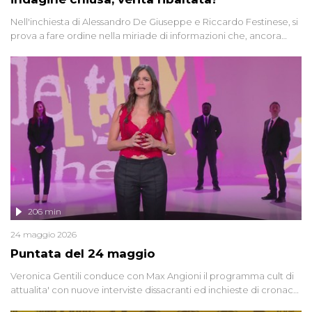
Nell'inchiesta di Alessandro De Giuseppe e Riccardo Festinese, si
prova a fare ordine nella miriade di informazioni che, ancora
oggi, continuano a emergere attorno a una delle vicende
giudiziarie più discusse degli ultimi anni. Lo speciale ricostruisce la
vicenda mettendo in fila testimonianze, errori, dettagli
controversi e i protagonisti di un'indagine che sembra non avere
fine.
206 min
24 maggio 2026
Puntata del 24 maggio
Veronica Gentili conduce con Max Angioni il programma cult di
attualita' con nuove interviste dissacranti ed inchieste di cronaca
degli inviati.