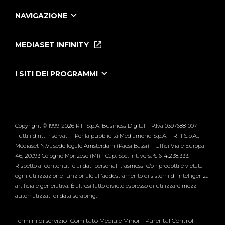
NAVIGAZIONE
Home
Puntate
MEDIASET INFINITY
Le Iene Presentano Inside
Puntate Ieneyeh
Tutti i servizi
I SITI DEI PROGRAMMI
Le Iene
Grande Fratello
Segnalazioni
L'Isola dei Famosi
Pubblico
Striscia la Notizia
Maria De Filippi
Copyright © 1999-2026 RTI S.p.A. Business Digital – P.Iva 03976881007 –
Verissimo
Tutti i diritti riservati – Per la pubblicità Mediamond S.p.A. – RTI S.p.A.,
Mediaset N.V., sede legale Amsterdam (Paesi Bassi) – Uffici Viale Europa
46, 20093 Cologno Monzese (MI) - Cap. Soc. int. vers. € 614.238.333.
Rispetto ai contenuti e ai dati personali trasmessi e/o riprodotti è vietata
ogni utilizzazione funzionale all'addestramento di sistemi di intelligenza
artificiale generativa. È altresì fatto divieto espresso di utilizzare mezzi
automatizzati di data scraping.
Termini di servizio
Comitato Media e Minori
Parental Control