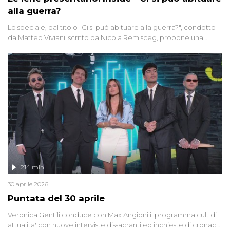
alla guerra?
Lo speciale, dal titolo "Ci si può abituare alla guerra?", condotto
da Matteo Viviani, scritto da Nicola Remisceg, propone una
riflessione - con l'aiuto di economisti, esperti militari e giornalisti
di settore - su quanto la guerra sia diventata una realtà pervasiva.
Anche se l'Italia non è direttamente coinvolta in conflitti armati, il
contesto globale rende impossibile considerarla un fenomeno
lontano.
214 min
30 aprile 2026
Puntata del 30 aprile
Veronica Gentili conduce con Max Angioni il programma cult di
attualita' con nuove interviste dissacranti ed inchieste di cronaca