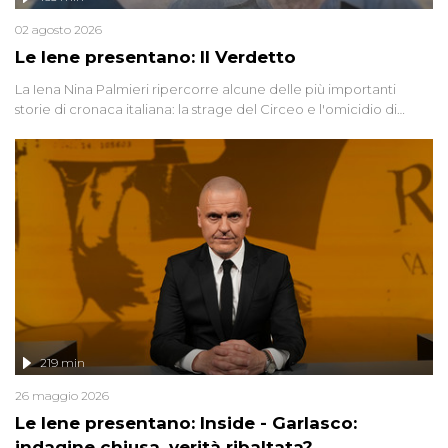
02 agosto 2026
Le Iene presentano: Il Verdetto
La Iena Nina Palmieri ripercorre alcune delle più importanti
storie di cronaca italiana: la strage del Circeo e l'omicidio di
Avetrana.
219 min
26 maggio 2026
Le Iene presentano: Inside - Garlasco:
indagine chiusa, verità ribaltata?