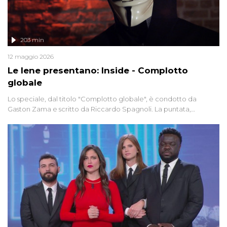
203 min
12 maggio 2026
Le Iene presentano: Inside - Complotto
globale
Lo speciale, dal titolo "Complotto globale", è condotto da
Gaston Zama e scritto da Riccardo Spagnoli. La puntata,
dedicata alle grandi teorie cospirazioniste del nostro tempo,
racconta l'universo delle narrazioni alternative, dei sospetti
globali e del complottismo che negli ultimi anni hanno invaso
social network, talk show, piazze digitali e immaginario collettivo.