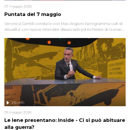
07 maggio 2026
Puntata del 7 maggio
Veronica Gentili conduce con Max Angioni il programma cult di
attualita' con nuove interviste dissacranti ed inchieste di cronaca
degli inviati.
215 min
05 maggio 2026
Le Iene presentano: Inside - Ci si può abituare
alla guerra?