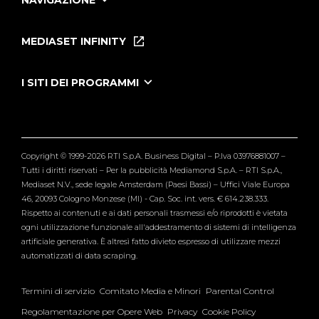
NAVIGAZIONE
Home
Puntate
MEDIASET INFINITY
Le Iene Presentano Inside
Puntate Ieneyeh
Tutti i servizi
I SITI DEI PROGRAMMI
Le Iene
Grande Fratello
Segnalazioni
L'Isola dei Famosi
Pubblico
Striscia la Notizia
Maria De Filippi
Copyright © 1999-2026 RTI S.p.A. Business Digital – P.Iva 03976881007 –
Verissimo
Tutti i diritti riservati – Per la pubblicità Mediamond S.p.A. – RTI S.p.A.,
Mediaset N.V., sede legale Amsterdam (Paesi Bassi) – Uffici Viale Europa
46, 20093 Cologno Monzese (MI) - Cap. Soc. int. vers. € 614.238.333.
Rispetto ai contenuti e ai dati personali trasmessi e/o riprodotti è vietata
ogni utilizzazione funzionale all'addestramento di sistemi di intelligenza
artificiale generativa. È altresì fatto divieto espresso di utilizzare mezzi
automatizzati di data scraping.
Termini di servizio
Comitato Media e Minori
Parental Control
Regolamentazione per Opere Web
Privacy
Cookie Policy