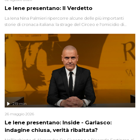
Le Iene presentano: Il Verdetto
La Iena Nina Palmieri ripercorre alcune delle più importanti
storie di cronaca italiana: la strage del Circeo e l'omicidio di
Avetrana.
219 min
26 maggio 2026
Le Iene presentano: Inside - Garlasco:
indagine chiusa, verità ribaltata?
Nell'inchiesta di Alessandro De Giuseppe e Riccardo Festinese, si