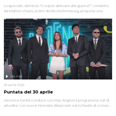
Lo speciale, dal titolo "Ci si può abituare alla guerra?", condotto
da Matteo Viviani, scritto da Nicola Remisceg, propone una
riflessione - con l'aiuto di economisti, esperti militari e giornalisti
di settore - su quanto la guerra sia diventata una realtà pervasiva.
Anche se l'Italia non è direttamente coinvolta in conflitti armati, il
contesto globale rende impossibile considerarla un fenomeno
lontano.
214 min
30 aprile 2026
Puntata del 30 aprile
Veronica Gentili conduce con Max Angioni il programma cult di
attualita' con nuove interviste dissacranti ed inchieste di cronaca
degli inviati.