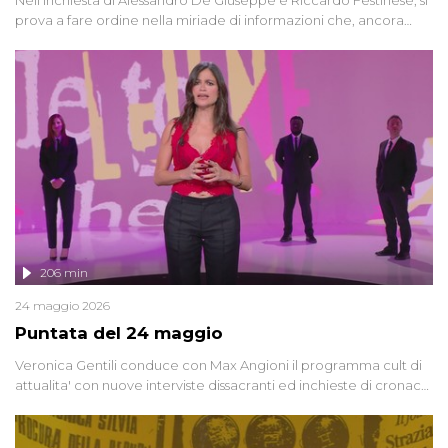
prova a fare ordine nella miriade di informazioni che, ancora
oggi, continuano a emergere attorno a una delle vicende
giudiziarie più discusse degli ultimi anni. Lo speciale ricostruisce la
vicenda mettendo in fila testimonianze, errori, dettagli
controversi e i protagonisti di un'indagine che sembra non avere
fine.
206 min
24 maggio 2026
Puntata del 24 maggio
Veronica Gentili conduce con Max Angioni il programma cult di
attualita' con nuove interviste dissacranti ed inchieste di cronaca
degli inviati.