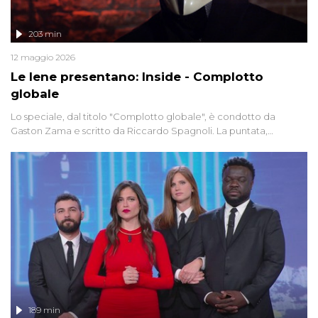
203 min
12 maggio 2026
Le Iene presentano: Inside - Complotto
globale
Lo speciale, dal titolo "Complotto globale", è condotto da
Gaston Zama e scritto da Riccardo Spagnoli. La puntata,
dedicata alle grandi teorie cospirazioniste del nostro tempo,
racconta l'universo delle narrazioni alternative, dei sospetti
globali e del complottismo che negli ultimi anni hanno invaso
social network, talk show, piazze digitali e immaginario collettivo.
189 min