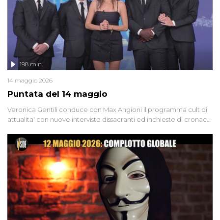
198 min
14 maggio 2026
Puntata del 14 maggio
Veronica Gentili conduce con Max Angioni il programma cult di
attualita' con nuove interviste dissacranti ed inchieste di cronaca
degli inviati.