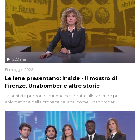
200 min
19 maggio 2026
Le Iene presentano: Inside - Il mostro di
Firenze, Unabomber e altre storie
La puntata propone un'indagine serrata sulle vicende più
enigmatiche della cronaca italiana, come Unabomber: il
dinamitardo seriale responsabile di decine di attentati tra gli anni
'90 e il 2000 che, inquietantemente, potrebbe essere ancora in
libertà. Lo speciale affronta inoltre le zone d'ombra sul Mostro di
Firenze, le cui responsabilità appaiono ancora oggi avvolte in un
groviglio di dubbi mai chiariti. Nel corso dello speciale anche
l'intervista inedita a Olindo Romano, realizzata ne...