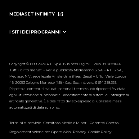
Home
Puntate
MEDIASET INFINITY
Le Iene Presentano Inside
Puntate Ieneyeh
Tutti i servizi
I SITI DEI PROGRAMMI
Le Iene
Grande Fratello
Segnalazioni
L'Isola dei Famosi
Pubblico
Striscia la Notizia
Maria De Filippi
Copyright © 1999-2026 RTI S.p.A. Business Digital – P.Iva 03976881007 –
Verissimo
Tutti i diritti riservati – Per la pubblicità Mediamond S.p.A. – RTI S.p.A.,
Mediaset N.V., sede legale Amsterdam (Paesi Bassi) – Uffici Viale Europa
46, 20093 Cologno Monzese (MI) - Cap. Soc. int. vers. € 614.238.333.
Rispetto ai contenuti e ai dati personali trasmessi e/o riprodotti è vietata
ogni utilizzazione funzionale all'addestramento di sistemi di intelligenza
artificiale generativa. È altresì fatto divieto espresso di utilizzare mezzi
automatizzati di data scraping.
Termini di servizio
Comitato Media e Minori
Parental Control
Regolamentazione per Opere Web
Privacy
Cookie Policy