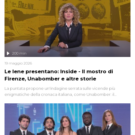
200 min
19 maggio 2026
Le Iene presentano: Inside - Il mostro di
Firenze, Unabomber e altre storie
La puntata propone un'indagine serrata sulle vicende più
enigmatiche della cronaca italiana, come Unabomber: il
dinamitardo seriale responsabile di decine di attentati tra gli anni
'90 e il 2000 che, inquietantemente, potrebbe essere ancora in
libertà. Lo speciale affronta inoltre le zone d'ombra sul Mostro di
Firenze, le cui responsabilità appaiono ancora oggi avvolte in un
groviglio di dubbi mai chiariti. Nel corso dello speciale anche
l'intervista inedita a Olindo Romano, realizzata ne...