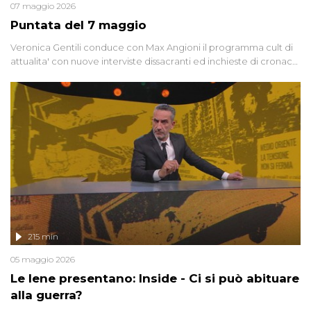
07 maggio 2026
Puntata del 7 maggio
Veronica Gentili conduce con Max Angioni il programma cult di
attualita' con nuove interviste dissacranti ed inchieste di cronaca
degli inviati.
215 min
05 maggio 2026
Le Iene presentano: Inside - Ci si può abituare
alla guerra?