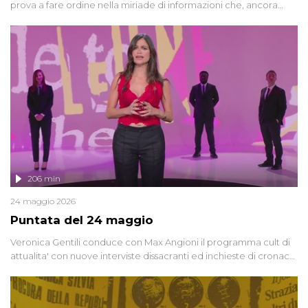
prova a fare ordine nella miriade di informazioni che, ancora
oggi, continuano a emergere attorno a una delle vicende
giudiziarie più discusse degli ultimi anni. Lo speciale ricostruisce la
vicenda mettendo in fila testimonianze, errori, dettagli
controversi e i protagonisti di un'indagine che sembra non avere
fine.
206 min
24 maggio 2026
Puntata del 24 maggio
Veronica Gentili conduce con Max Angioni il programma cult di
attualita' con nuove interviste dissacranti ed inchieste di cronaca
degli inviati.