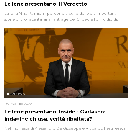
Le Iene presentano: Il Verdetto
La Iena Nina Palmieri ripercorre alcune delle più importanti
storie di cronaca italiana: la strage del Circeo e l'omicidio di
Avetrana.
219 min
26 maggio 2026
Le Iene presentano: Inside - Garlasco:
indagine chiusa, verità ribaltata?
Nell'inchiesta di Alessandro De Giuseppe e Riccardo Festinese, si