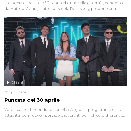
Lo speciale, dal titolo "Ci si può abituare alla guerra?", condotto
da Matteo Viviani, scritto da Nicola Remisceg, propone una
riflessione - con l'aiuto di economisti, esperti militari e giornalisti
di settore - su quanto la guerra sia diventata una realtà pervasiva.
Anche se l'Italia non è direttamente coinvolta in conflitti armati, il
contesto globale rende impossibile considerarla un fenomeno
lontano.
214 min
30 aprile 2026
Puntata del 30 aprile
Veronica Gentili conduce con Max Angioni il programma cult di
attualita' con nuove interviste dissacranti ed inchieste di cronaca
degli inviati.