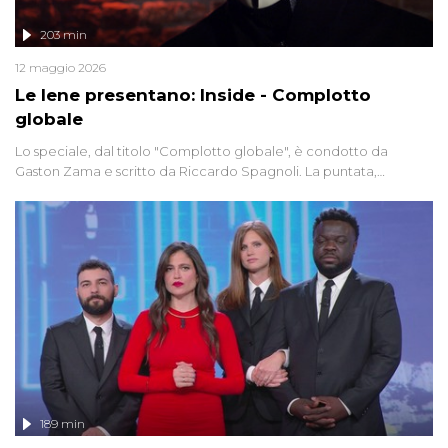
203 min
12 maggio 2026
Le Iene presentano: Inside - Complotto
globale
Lo speciale, dal titolo "Complotto globale", è condotto da
Gaston Zama e scritto da Riccardo Spagnoli. La puntata,
dedicata alle grandi teorie cospirazioniste del nostro tempo,
racconta l'universo delle narrazioni alternative, dei sospetti
globali e del complottismo che negli ultimi anni hanno invaso
social network, talk show, piazze digitali e immaginario collettivo.
189 min