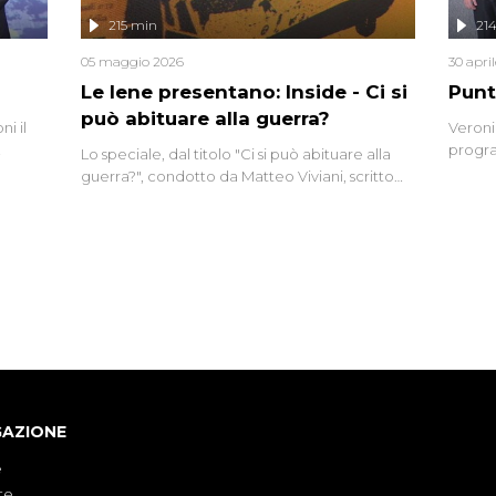
lizzata
215 min
21
05 maggio 2026
30 apri
Le Iene presentano: Inside - Ci si
Punt
può abituare alla guerra?
i il
Veroni
progra
Lo speciale, dal titolo "Ci si può abituare alla
naca
intervi
guerra?", condotto da Matteo Viviani, scritto
degli i
da Nicola Remisceg, propone una riflessione -
con l'aiuto di economisti, esperti militari e
giornalisti di settore - su quanto la guerra sia
diventata una realtà pervasiva. Anche se l'Italia
non è direttamente coinvolta in conflitti
armati, il contesto globale rende impossibile
considerarla un fenomeno lontano.
GAZIONE
e
te