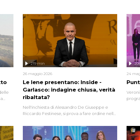
219 min
20
26 maggio 2026
24 mag
tto
Le Iene presentano: Inside -
Punt
Garlasco: indagine chiusa, verità
delle
Veroni
ribaltata?
la
progra
a.
intervi
Nell'inchiesta di Alessandro De Giuseppe e
degli i
Riccardo Festinese, si prova a fare ordine nella
miriade di informazioni che, ancora oggi,
continuano a emergere attorno a una delle
vicende giudiziarie più discusse degli ultimi
anni. Lo speciale ricostruisce la vicenda