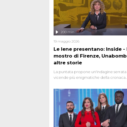
200 min
19 maggio 2026
Le Iene presentano: Inside - I
mostro di Firenze, Unabomb
altre storie
La puntata propone un'indagine serrata 
vicende più enigmatiche della cronaca
italiana, come Unabomber: il dinamitar
seriale responsabile di decine di attentat
gli anni '90 e il 2000 che, inquietanteme
potrebbe essere ancora in libertà. Lo sp
affronta inoltre le zone d'ombra sul Most
Firenze, le cui responsabilità appaiono 
oggi avvolte in un groviglio di dubbi mai
chiariti. Nel corso dello speciale anche