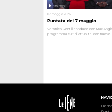
l'intervista inedita a Olindo Romano, rea
189 min
ne...
07 maggio 2026
Puntata del 7 maggio
Veronica Gentili conduce con Max Angion
programma cult di attualita' con nuove
interviste dissacranti ed inchieste di cro
degli inviati.
NAVI
Hom
Punta