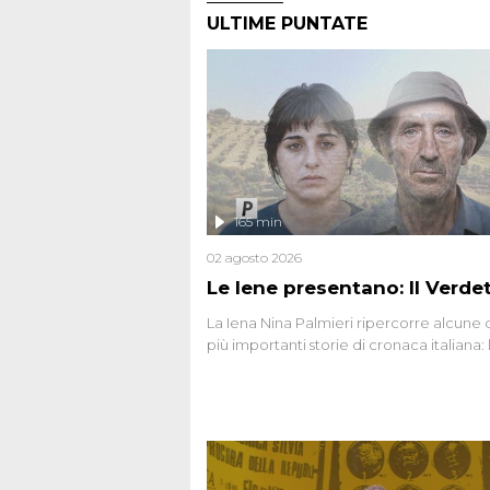
ULTIME PUNTATE
165 min
02 agosto 2026
Le Iene presentano: Il Verde
La Iena Nina Palmieri ripercorre alcune 
più importanti storie di cronaca italiana: 
strage del Circeo e l'omicidio di Avetran