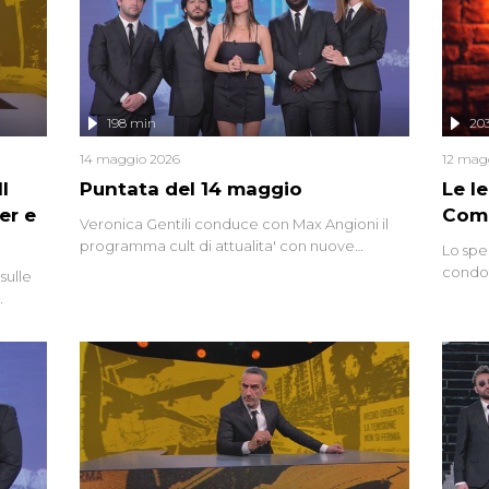
mettendo in fila testimonianze, errori, dettagli
controversi e i protagonisti di un'indagine che
sembra non avere fine.
198 min
20
14 maggio 2026
12 mag
l
Puntata del 14 maggio
Le I
er e
Comp
Veronica Gentili conduce con Max Angioni il
programma cult di attualita' con nuove
Lo spe
interviste dissacranti ed inchieste di cronaca
condot
sulle
degli inviati.
Riccar
grandi
do
tempo,
i tra
alterna
nte,
complo
eciale
invaso 
ro di
e imma
ancora