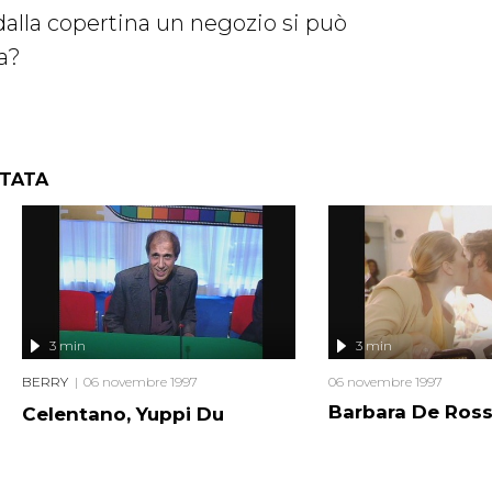
dalla copertina un negozio si può
a?
NTATA
3 min
3 min
BERRY
06 novembre 1997
06 novembre 1997
Barbara De Ross
Celentano, Yuppi Du