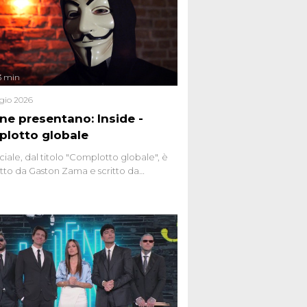
3 min
gio 2026
ene presentano: Inside -
lotto globale
ciale, dal titolo "Complotto globale", è
to da Gaston Zama e scritto da
do Spagnoli. La puntata, dedicata alle
 teorie cospirazioniste del nostro
 racconta l'universo delle narrazioni
tive, dei sospetti globali e del
ttismo che negli ultimi anni hanno
social network, talk show, piazze digitali
ginario collettivo.