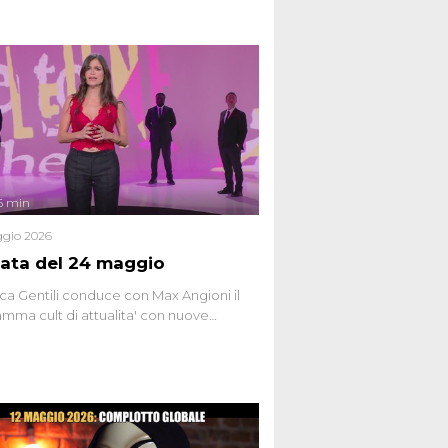
6 min
gio 2026
ata del 24 maggio
ca Gentili conduce con Max Angioni il
mma cult di attualita' con nuove
ste dissacranti ed inchieste di cronaca
nviati.