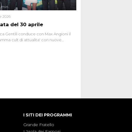
4 min
le 2026
ata del 30 aprile
ca Gentili conduce con Max Angioni il
mma cult di attualita' con nuove
ste dissacranti ed inchieste di cronaca
nviati.
I SITI DEI PROGRAMMI
Grande Fratello
L'Isola dei Famosi