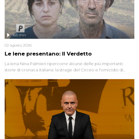
165 min
02 agosto 2026
Le Iene presentano: Il Verdetto
La Iena Nina Palmieri ripercorre alcune delle più importanti
storie di cronaca italiana: la strage del Circeo e l'omicidio di
Avetrana.