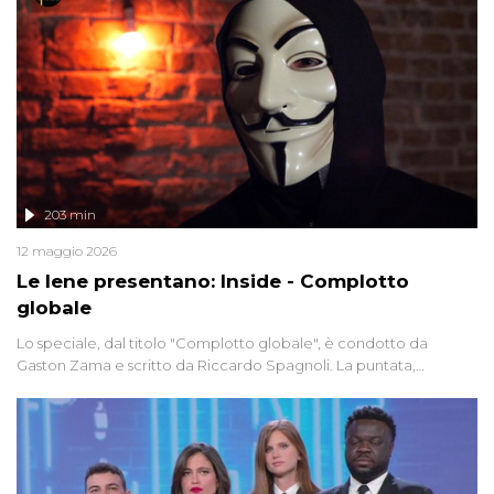
203 min
12 maggio 2026
Le Iene presentano: Inside - Complotto
globale
Lo speciale, dal titolo "Complotto globale", è condotto da
Gaston Zama e scritto da Riccardo Spagnoli. La puntata,
dedicata alle grandi teorie cospirazioniste del nostro tempo,
racconta l'universo delle narrazioni alternative, dei sospetti
globali e del complottismo che negli ultimi anni hanno invaso
social network, talk show, piazze digitali e immaginario collettivo.