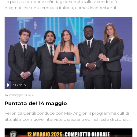
La puntata propone un'indagine serrata sulle vicende più
enigmatiche della cronaca italiana, come Unabomber: il
dinamitardo seriale responsabile di decine di attentati tra gli anni
'90 e il 2000 che, inquietantemente, potrebbe essere ancora in
libertà. Lo speciale affronta inoltre le zone d'ombra sul Mostro di
Firenze, le cui responsabilità appaiono ancora oggi avvolte in un
groviglio di dubbi mai chiariti. Nel corso dello speciale anche
l'intervista inedita a Olindo Romano, realizzata ne...
198 min
14 maggio 2026
Puntata del 14 maggio
Veronica Gentili conduce con Max Angioni il programma cult di
attualita' con nuove interviste dissacranti ed inchieste di cronaca
degli inviati.