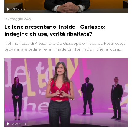
219 min
26 maggio 2026
Le Iene presentano: Inside - Garlasco:
indagine chiusa, verità ribaltata?
Nell'inchiesta di Alessandro De Giuseppe e Riccardo Festinese, si
prova a fare ordine nella miriade di informazioni che, ancora
oggi, continuano a emergere attorno a una delle vicende
giudiziarie più discusse degli ultimi anni. Lo speciale ricostruisce la
vicenda mettendo in fila testimonianze, errori, dettagli
controversi e i protagonisti di un'indagine che sembra non avere
fine.
206 min