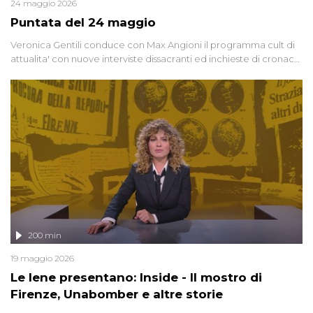
24 maggio 2026
Puntata del 24 maggio
Veronica Gentili conduce con Max Angioni il programma cult di
attualita' con nuove interviste dissacranti ed inchieste di cronaca
degli inviati.
200 min
19 maggio 2026
Le Iene presentano: Inside - Il mostro di
Firenze, Unabomber e altre storie