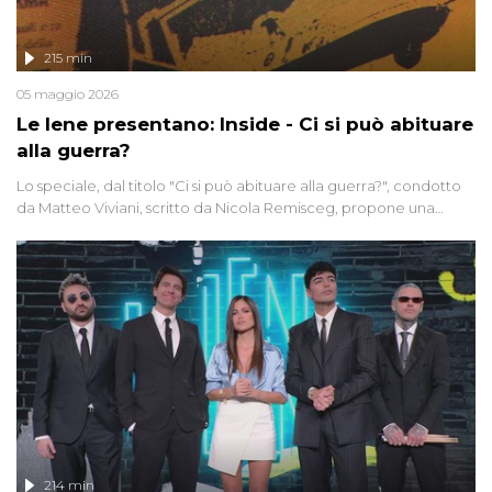
215 min
05 maggio 2026
Le Iene presentano: Inside - Ci si può abituare
alla guerra?
Lo speciale, dal titolo "Ci si può abituare alla guerra?", condotto
da Matteo Viviani, scritto da Nicola Remisceg, propone una
riflessione - con l'aiuto di economisti, esperti militari e giornalisti
di settore - su quanto la guerra sia diventata una realtà pervasiva.
Anche se l'Italia non è direttamente coinvolta in conflitti armati, il
contesto globale rende impossibile considerarla un fenomeno
lontano.
214 min