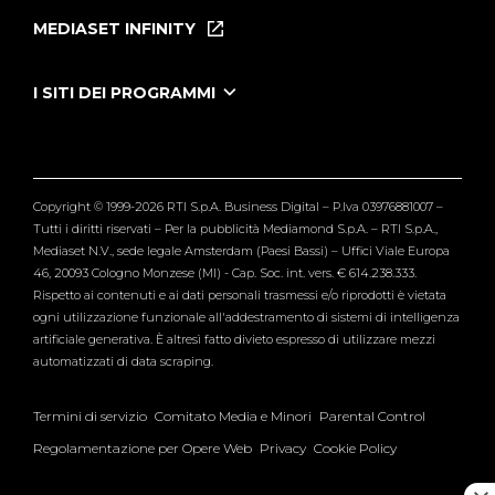
Puntate
MEDIASET INFINITY
Le Iene Presentano Inside
Puntate Ieneyeh
Tutti i servizi
I SITI DEI PROGRAMMI
Le Iene
Grande Fratello
Segnalazioni
L'Isola dei Famosi
Pubblico
Striscia la Notizia
Maria De Filippi
Copyright © 1999-2026 RTI S.p.A. Business Digital – P.Iva 03976881007 –
Verissimo
Tutti i diritti riservati – Per la pubblicità Mediamond S.p.A. – RTI S.p.A.,
Mediaset N.V., sede legale Amsterdam (Paesi Bassi) – Uffici Viale Europa
46, 20093 Cologno Monzese (MI) - Cap. Soc. int. vers. € 614.238.333.
Rispetto ai contenuti e ai dati personali trasmessi e/o riprodotti è vietata
ogni utilizzazione funzionale all'addestramento di sistemi di intelligenza
artificiale generativa. È altresì fatto divieto espresso di utilizzare mezzi
automatizzati di data scraping.
Termini di servizio
Comitato Media e Minori
Parental Control
Regolamentazione per Opere Web
Privacy
Cookie Policy