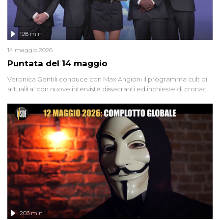
198 min
14 maggio 2026
Puntata del 14 maggio
Veronica Gentili conduce con Max Angioni il programma cult di
attualita' con nuove interviste dissacranti ed inchieste di cronaca
degli inviati.
203 min