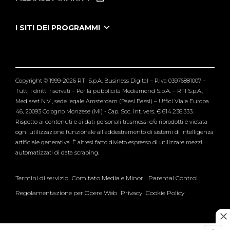
Le Iene Presentano Inside
Puntate Ieneyeh
Tutti i servizi
I SITI DEI PROGRAMMI
Le Iene
Grande Fratello
Segnalazioni
L'Isola dei Famosi
Pubblico
Striscia la Notizia
Maria De Filippi
Copyright © 1999-2026 RTI S.p.A. Business Digital – P.Iva 03976881007 –
Verissimo
Tutti i diritti riservati – Per la pubblicità Mediamond S.p.A. – RTI S.p.A.,
Mediaset N.V., sede legale Amsterdam (Paesi Bassi) – Uffici Viale Europa
46, 20093 Cologno Monzese (MI) - Cap. Soc. int. vers. € 614.238.333.
Rispetto ai contenuti e ai dati personali trasmessi e/o riprodotti è vietata
ogni utilizzazione funzionale all'addestramento di sistemi di intelligenza
artificiale generativa. È altresì fatto divieto espresso di utilizzare mezzi
automatizzati di data scraping.
Termini di servizio
Comitato Media e Minori
Parental Control
Regolamentazione per Opere Web
Privacy
Cookie Policy