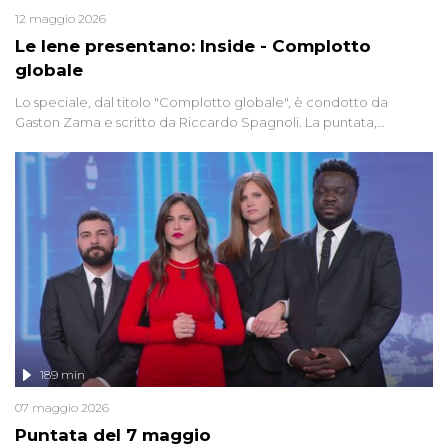
12 maggio 2026
Le Iene presentano: Inside - Complotto
globale
Lo speciale, dal titolo "Complotto globale", è condotto da
Gaston Zama e scritto da Riccardo Spagnoli. La puntata,
dedicata alle grandi teorie cospirazioniste del nostro tempo,
racconta l'universo delle narrazioni alternative, dei sospetti
globali e del complottismo che negli ultimi anni hanno invaso
social network, talk show, piazze digitali e immaginario collettivo.
189 min
07 maggio 2026
Puntata del 7 maggio