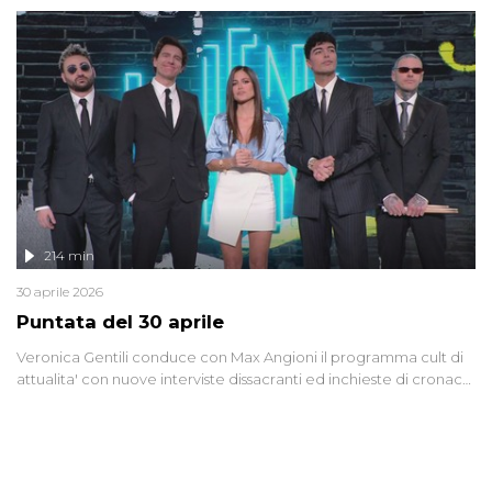
riflessione - con l'aiuto di economisti, esperti militari e giornalisti
di settore - su quanto la guerra sia diventata una realtà pervasiva.
Anche se l'Italia non è direttamente coinvolta in conflitti armati, il
contesto globale rende impossibile considerarla un fenomeno
lontano.
214 min
30 aprile 2026
Puntata del 30 aprile
Veronica Gentili conduce con Max Angioni il programma cult di
attualita' con nuove interviste dissacranti ed inchieste di cronaca
degli inviati.