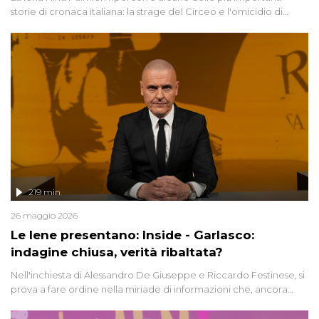
storie di cronaca italiana: la strage del Circeo e l'omicidio di
Avetrana.
219 min
26 maggio 2026
Le Iene presentano: Inside - Garlasco:
indagine chiusa, verità ribaltata?
Nell'inchiesta di Alessandro De Giuseppe e Riccardo Festinese, si
prova a fare ordine nella miriade di informazioni che, ancora
oggi, continuano a emergere attorno a una delle vicende
giudiziarie più discusse degli ultimi anni. Lo speciale ricostruisce la