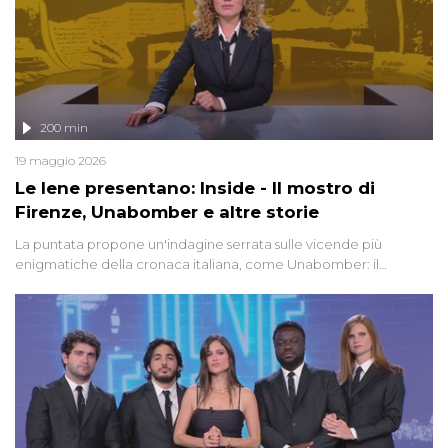
200 min
19 maggio 2026
Le Iene presentano: Inside - Il mostro di
Firenze, Unabomber e altre storie
La puntata propone un'indagine serrata sulle vicende più
enigmatiche della cronaca italiana, come Unabomber: il
dinamitardo seriale responsabile di decine di attentati tra gli anni
'90 e il 2000 che, inquietantemente, potrebbe essere ancora in
libertà. Lo speciale affronta inoltre le zone d'ombra sul Mostro di
Firenze, le cui responsabilità appaiono ancora oggi avvolte in un
groviglio di dubbi mai chiariti. Nel corso dello speciale anche
l'intervista inedita a Olindo Romano, realizzata ne...