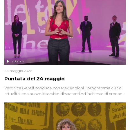
vicenda mettendo in fila testimonianze, errori, dettagli
controversi e i protagonisti di un'indagine che sembra non avere
fine.
206 min
24 maggio 2026
Puntata del 24 maggio
Veronica Gentili conduce con Max Angioni il programma cult di
attualita' con nuove interviste dissacranti ed inchieste di cronaca
degli inviati.