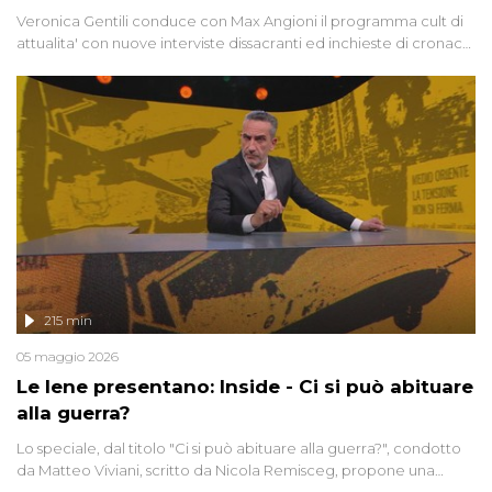
Veronica Gentili conduce con Max Angioni il programma cult di
attualita' con nuove interviste dissacranti ed inchieste di cronaca
degli inviati.
215 min
05 maggio 2026
Le Iene presentano: Inside - Ci si può abituare
alla guerra?
Lo speciale, dal titolo "Ci si può abituare alla guerra?", condotto
da Matteo Viviani, scritto da Nicola Remisceg, propone una