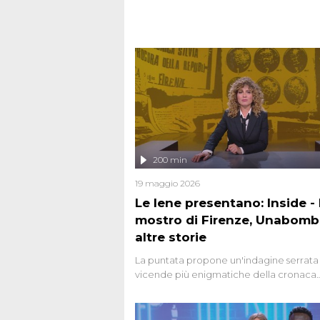
200 min
19 maggio 2026
Le Iene presentano: Inside - I
mostro di Firenze, Unabomb
altre storie
La puntata propone un'indagine serrata 
vicende più enigmatiche della cronaca
italiana, come Unabomber: il dinamitar
seriale responsabile di decine di attentat
gli anni '90 e il 2000 che, inquietanteme