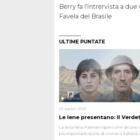
Berry fa l'intrervista a du
Favela del Brasile
ULTIME PUNTATE
165 min
02 agosto 2026
Le Iene presentano: Il Verde
La Iena Nina Palmieri ripercorre alcune 
più importanti storie di cronaca italiana: 
strage del Circeo e l'omicidio di Avetran