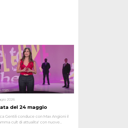
6 min
gio 2026
ata del 24 maggio
ca Gentili conduce con Max Angioni il
mma cult di attualita' con nuove
ste dissacranti ed inchieste di cronaca