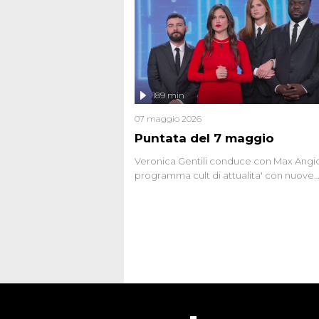
potrebbe essere ancora in libertà. Lo sp
affronta inoltre le zone d'ombra sul Most
Firenze, le cui responsabilità appaiono 
oggi avvolte in un groviglio di dubbi mai
chiariti. Nel corso dello speciale anche
l'intervista inedita a Olindo Romano, rea
189 min
ne...
07 maggio 2026
Puntata del 7 maggio
Veronica Gentili conduce con Max Angion
programma cult di attualita' con nuove
interviste dissacranti ed inchieste di cro
degli inviati.