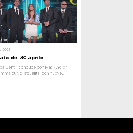
ttismo che negli ultimi anni hanno
social network, talk show, piazze digitali
ginario collettivo.
4 min
le 2026
ata del 30 aprile
ca Gentili conduce con Max Angioni il
mma cult di attualita' con nuove
ste dissacranti ed inchieste di cronaca
nviati.