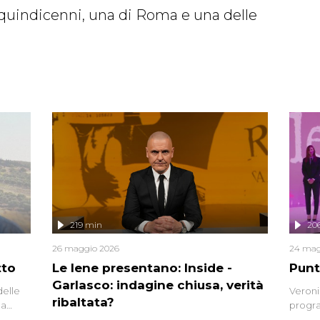
e quindicenni, una di Roma e una delle
219 min
20
26 maggio 2026
24 mag
tto
Le Iene presentano: Inside -
Punt
Garlasco: indagine chiusa, verità
delle
Veroni
ribaltata?
la
progra
a.
intervi