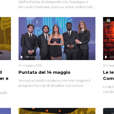
Nell'inchiesta di Alessandro De Giuseppe e
degli i
Riccardo Festinese, si prova a fare ordine nella
miriade di informazioni che, ancora oggi,
continuano a emergere attorno a una delle
vicende giudiziarie più discusse degli ultimi
anni. Lo speciale ricostruisce la vicenda
mettendo in fila testimonianze, errori, dettagli
controversi e i protagonisti di un'indagine che
sembra non avere fine.
198 min
20
14 maggio 2026
12 mag
l
Puntata del 14 maggio
Le I
er e
Comp
Veronica Gentili conduce con Max Angioni il
programma cult di attualita' con nuove
Lo spe
interviste dissacranti ed inchieste di cronaca
condot
sulle
degli inviati.
Riccar
grandi
do
tempo,
i tra
alterna
nte,