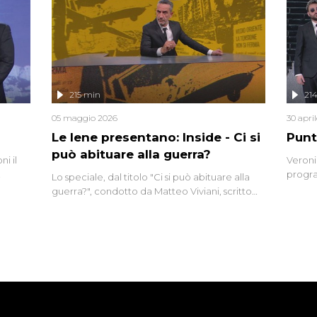
complo
eciale
invaso 
ro di
e imma
ancora
lizzata
215 min
21
05 maggio 2026
30 apri
Le Iene presentano: Inside - Ci si
Punt
può abituare alla guerra?
i il
Veroni
progra
Lo speciale, dal titolo "Ci si può abituare alla
naca
intervi
guerra?", condotto da Matteo Viviani, scritto
degli i
da Nicola Remisceg, propone una riflessione -
con l'aiuto di economisti, esperti militari e
giornalisti di settore - su quanto la guerra sia
diventata una realtà pervasiva. Anche se l'Italia
non è direttamente coinvolta in conflitti
armati, il contesto globale rende impossibile
considerarla un fenomeno lontano.