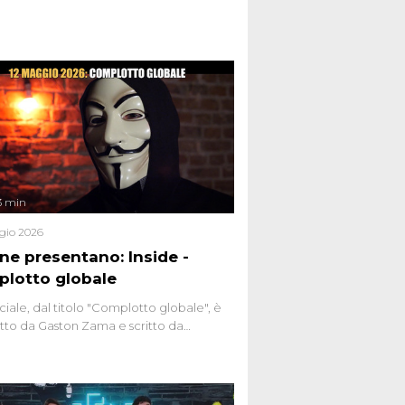
nviati.
3 min
gio 2026
ene presentano: Inside -
lotto globale
ciale, dal titolo "Complotto globale", è
to da Gaston Zama e scritto da
do Spagnoli. La puntata, dedicata alle
 teorie cospirazioniste del nostro
 racconta l'universo delle narrazioni
tive, dei sospetti globali e del