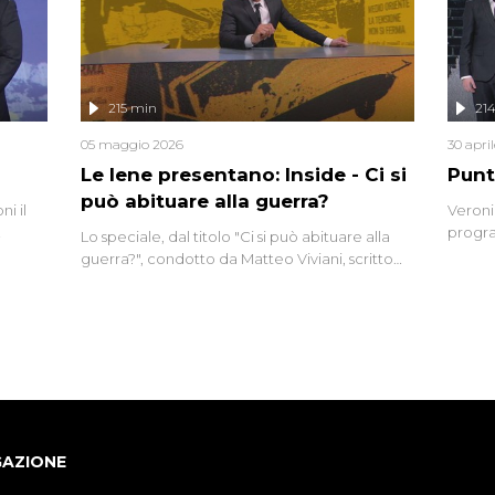
ro di
e imma
ancora
lizzata
215 min
21
05 maggio 2026
30 apri
Le Iene presentano: Inside - Ci si
Punt
può abituare alla guerra?
i il
Veroni
progra
Lo speciale, dal titolo "Ci si può abituare alla
naca
intervi
guerra?", condotto da Matteo Viviani, scritto
degli i
da Nicola Remisceg, propone una riflessione -
con l'aiuto di economisti, esperti militari e
giornalisti di settore - su quanto la guerra sia
diventata una realtà pervasiva. Anche se l'Italia
non è direttamente coinvolta in conflitti
armati, il contesto globale rende impossibile
considerarla un fenomeno lontano.
GAZIONE