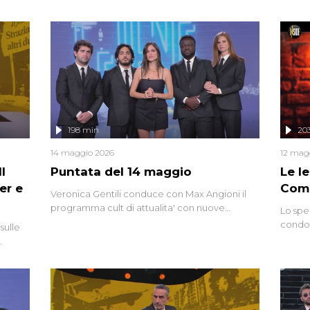
miriade di informazioni che, ancora oggi,
continuano a emergere attorno a una delle
vicende giudiziarie più discusse degli ultimi
anni. Lo speciale ricostruisce la vicenda
mettendo in fila testimonianze, errori, dettagli
controversi e i protagonisti di un'indagine che
sembra non avere fine.
198 min
20
14 maggio 2026
12 mag
l
Puntata del 14 maggio
Le I
er e
Comp
Veronica Gentili conduce con Max Angioni il
programma cult di attualita' con nuove
Lo spe
interviste dissacranti ed inchieste di cronaca
condot
sulle
degli inviati.
Riccar
grandi
do
tempo,
i tra
alterna
nte,
complo
eciale
invaso 