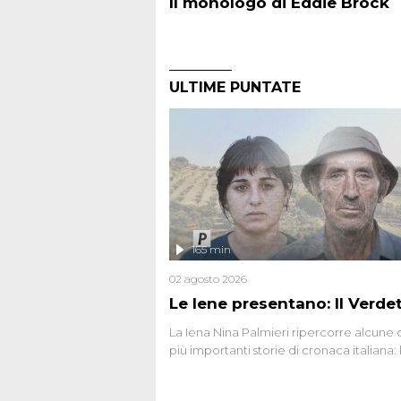
Il monologo di Eddie Brock
ULTIME PUNTATE
165 min
02 agosto 2026
Le Iene presentano: Il Verde
La Iena Nina Palmieri ripercorre alcune 
più importanti storie di cronaca italiana: 
strage del Circeo e l'omicidio di Avetran