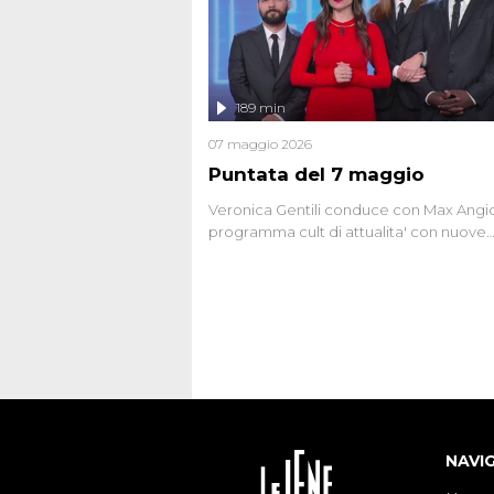
affronta inoltre le zone d'ombra sul Most
Firenze, le cui responsabilità appaiono 
oggi avvolte in un groviglio di dubbi mai
chiariti. Nel corso dello speciale anche
l'intervista inedita a Olindo Romano, rea
189 min
ne...
07 maggio 2026
Puntata del 7 maggio
Veronica Gentili conduce con Max Angion
programma cult di attualita' con nuove
interviste dissacranti ed inchieste di cro
degli inviati.
NAVI