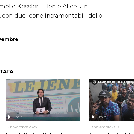
melle Kessler, Ellen e Alice. Un
 con due icone intramontabili dello
ovembre
NTATA
1 min
1 min
19 novembre 2025
19 novembre 2025