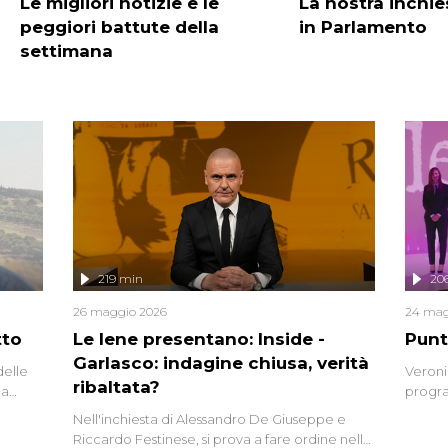
Le migliori notizie e le
La nostra inchie
peggiori battute della
in Parlamento
settimana
219 min
20
26 maggio 2026
24 mag
tto
Le Iene presentano: Inside -
Punt
Garlasco: indagine chiusa, verità
delle
Veroni
ribaltata?
la
progra
a.
intervi
Nell'inchiesta di Alessandro De Giuseppe e
degli i
Riccardo Festinese, si prova a fare ordine nella