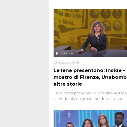
200 min
19 maggio 2026
Le Iene presentano: Inside - I
mostro di Firenze, Unabomb
altre storie
La puntata propone un'indagine serrata 
vicende più enigmatiche della cronaca
italiana, come Unabomber: il dinamitar
seriale responsabile di decine di attentat
gli anni '90 e il 2000 che, inquietanteme
potrebbe essere ancora in libertà. Lo sp