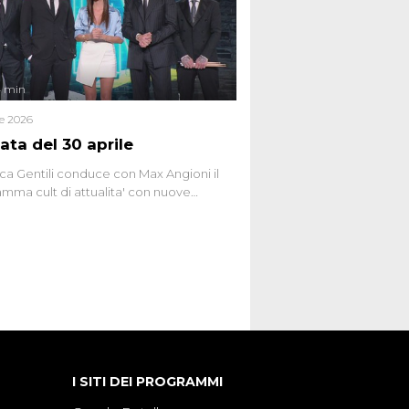
ginario collettivo.
4 min
le 2026
ata del 30 aprile
ca Gentili conduce con Max Angioni il
mma cult di attualita' con nuove
ste dissacranti ed inchieste di cronaca
nviati.
I SITI DEI PROGRAMMI