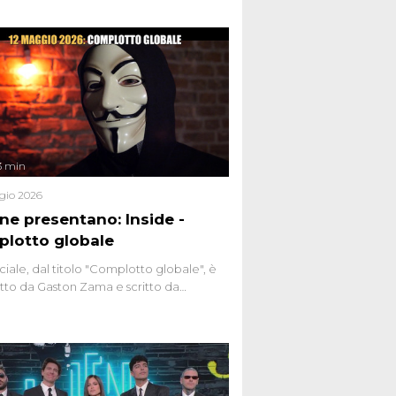
3 min
gio 2026
ene presentano: Inside -
lotto globale
ciale, dal titolo "Complotto globale", è
to da Gaston Zama e scritto da
do Spagnoli. La puntata, dedicata alle
 teorie cospirazioniste del nostro
 racconta l'universo delle narrazioni
tive, dei sospetti globali e del
ttismo che negli ultimi anni hanno
social network, talk show, piazze digitali