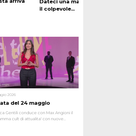
sta arriva
Geme
Dateci una mano a trovare
il colpevole...
6 min
gio 2026
ata del 24 maggio
ca Gentili conduce con Max Angioni il
mma cult di attualita' con nuove
ste dissacranti ed inchieste di cronaca
nviati.