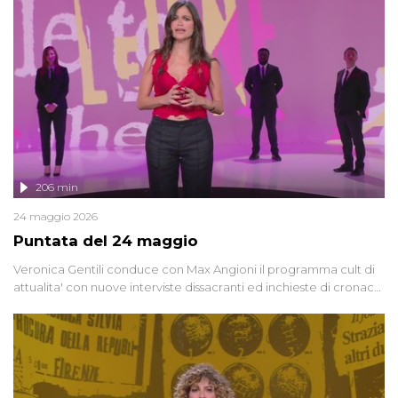
vicenda mettendo in fila testimonianze, errori, dettagli
controversi e i protagonisti di un'indagine che sembra non avere
fine.
206 min
24 maggio 2026
Puntata del 24 maggio
Veronica Gentili conduce con Max Angioni il programma cult di
attualita' con nuove interviste dissacranti ed inchieste di cronaca
degli inviati.