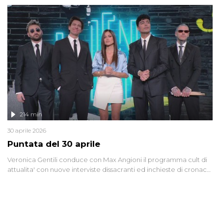
riflessione - con l'aiuto di economisti, esperti militari e giornalisti
di settore - su quanto la guerra sia diventata una realtà pervasiva.
Anche se l'Italia non è direttamente coinvolta in conflitti armati, il
contesto globale rende impossibile considerarla un fenomeno
lontano.
214 min
30 aprile 2026
Puntata del 30 aprile
Veronica Gentili conduce con Max Angioni il programma cult di
attualita' con nuove interviste dissacranti ed inchieste di cronaca
degli inviati.