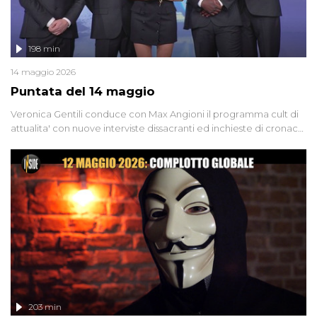
198 min
14 maggio 2026
Puntata del 14 maggio
Veronica Gentili conduce con Max Angioni il programma cult di
attualita' con nuove interviste dissacranti ed inchieste di cronaca
degli inviati.
203 min