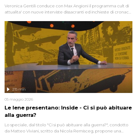
Veronica Gentili conduce con Max Angioni il programma cult di
attualita' con nuove interviste dissacranti ed inchieste di cronaca
degli inviati.
215 min
05 maggio 2026
Le Iene presentano: Inside - Ci si può abituare
alla guerra?
Lo speciale, dal titolo "Ci si può abituare alla guerra?", condotto
da Matteo Viviani, scritto da Nicola Remisceg, propone una