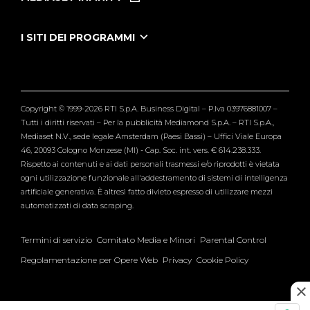
Le Iene Presentano Inside
Puntate Ieneyeh
Tutti i servizi
I SITI DEI PROGRAMMI
Le Iene
Grande Fratello
Segnalazioni
L'Isola dei Famosi
Pubblico
Striscia la Notizia
Maria De Filippi
Copyright © 1999-2026 RTI S.p.A. Business Digital – P.Iva 03976881007 –
Verissimo
Tutti i diritti riservati – Per la pubblicità Mediamond S.p.A. – RTI S.p.A.,
Mediaset N.V., sede legale Amsterdam (Paesi Bassi) – Uffici Viale Europa
46, 20093 Cologno Monzese (MI) - Cap. Soc. int. vers. € 614.238.333.
Rispetto ai contenuti e ai dati personali trasmessi e/o riprodotti è vietata
ogni utilizzazione funzionale all'addestramento di sistemi di intelligenza
artificiale generativa. È altresì fatto divieto espresso di utilizzare mezzi
automatizzati di data scraping.
Termini di servizio
Comitato Media e Minori
Parental Control
Regolamentazione per Opere Web
Privacy
Cookie Policy