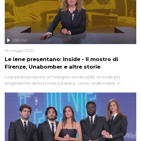
200 min
19 maggio 2026
Le Iene presentano: Inside - Il mostro di
Firenze, Unabomber e altre storie
La puntata propone un'indagine serrata sulle vicende più
enigmatiche della cronaca italiana, come Unabomber: il
dinamitardo seriale responsabile di decine di attentati tra gli anni
'90 e il 2000 che, inquietantemente, potrebbe essere ancora in
libertà. Lo speciale affronta inoltre le zone d'ombra sul Mostro di
Firenze, le cui responsabilità appaiono ancora oggi avvolte in un
groviglio di dubbi mai chiariti. Nel corso dello speciale anche
l'intervista inedita a Olindo Romano, realizzata ne...