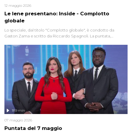
12 maggio 2026
Le Iene presentano: Inside - Complotto
globale
Lo speciale, dal titolo "Complotto globale", è condotto da
Gaston Zama e scritto da Riccardo Spagnoli. La puntata,
dedicata alle grandi teorie cospirazioniste del nostro tempo,
racconta l'universo delle narrazioni alternative, dei sospetti
globali e del complottismo che negli ultimi anni hanno invaso
social network, talk show, piazze digitali e immaginario collettivo.
189 min
07 maggio 2026
Puntata del 7 maggio