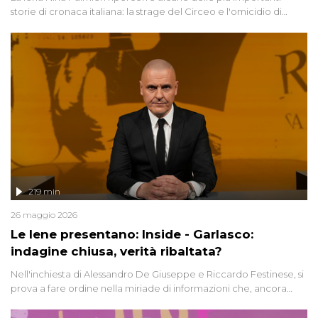
storie di cronaca italiana: la strage del Circeo e l'omicidio di
Avetrana.
219 min
26 maggio 2026
Le Iene presentano: Inside - Garlasco:
indagine chiusa, verità ribaltata?
Nell'inchiesta di Alessandro De Giuseppe e Riccardo Festinese, si
prova a fare ordine nella miriade di informazioni che, ancora
oggi, continuano a emergere attorno a una delle vicende
giudiziarie più discusse degli ultimi anni. Lo speciale ricostruisce la