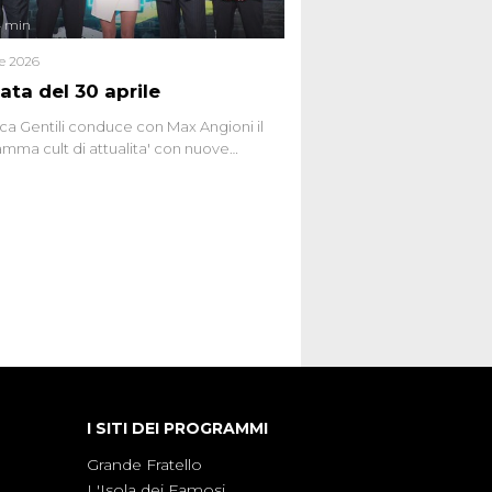
4 min
le 2026
ata del 30 aprile
ca Gentili conduce con Max Angioni il
mma cult di attualita' con nuove
ste dissacranti ed inchieste di cronaca
nviati.
I SITI DEI PROGRAMMI
Grande Fratello
L'Isola dei Famosi