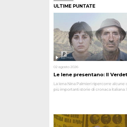
ULTIME PUNTATE
165 min
02 agosto 2026
Le Iene presentano: Il Verde
La Iena Nina Palmieri ripercorre alcune 
più importanti storie di cronaca italiana: 
strage del Circeo e l'omicidio di Avetran