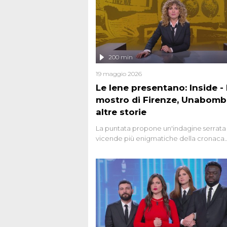
200 min
19 maggio 2026
Le Iene presentano: Inside - I
mostro di Firenze, Unabomb
altre storie
La puntata propone un'indagine serrata 
vicende più enigmatiche della cronaca
italiana, come Unabomber: il dinamitar
seriale responsabile di decine di attentat
gli anni '90 e il 2000 che, inquietanteme
potrebbe essere ancora in libertà. Lo sp
affronta inoltre le zone d'ombra sul Most
Firenze, le cui responsabilità appaiono 
oggi avvolte in un groviglio di dubbi mai
chiariti. Nel corso dello speciale anche