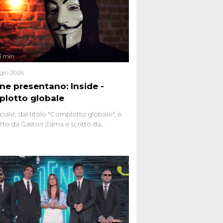
3 min
gio 2026
ene presentano: Inside -
lotto globale
ciale, dal titolo "Complotto globale", è
to da Gaston Zama e scritto da
do Spagnoli. La puntata, dedicata alle
 teorie cospirazioniste del nostro
 racconta l'universo delle narrazioni
tive, dei sospetti globali e del
ttismo che negli ultimi anni hanno
social network, talk show, piazze digitali
ginario collettivo.