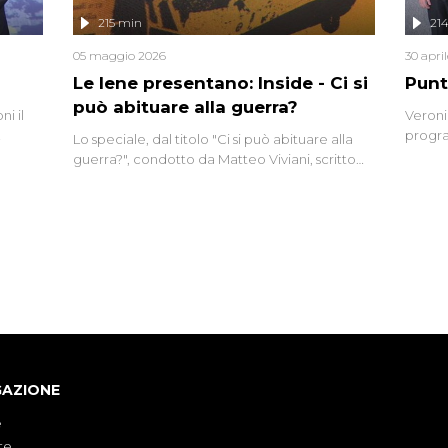
lizzata
215 min
21
05 maggio 2026
30 apri
Le Iene presentano: Inside - Ci si
Punt
può abituare alla guerra?
i il
Veroni
progra
Lo speciale, dal titolo "Ci si può abituare alla
naca
intervi
guerra?", condotto da Matteo Viviani, scritto
degli i
da Nicola Remisceg, propone una riflessione -
con l'aiuto di economisti, esperti militari e
giornalisti di settore - su quanto la guerra sia
diventata una realtà pervasiva. Anche se l'Italia
non è direttamente coinvolta in conflitti
armati, il contesto globale rende impossibile
considerarla un fenomeno lontano.
GAZIONE
e
te