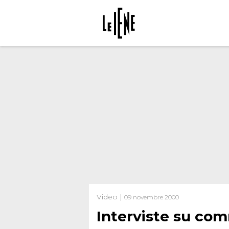
Video |
09 novembre 2000
Interviste su co