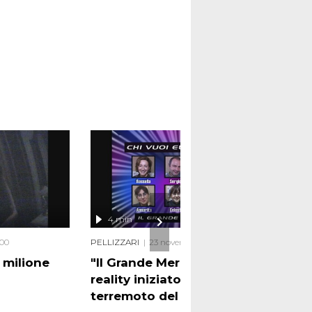
4 min
00
PELLIZZARI
23 novembre 2000
 milione
"Il Grande Mercalli" il
reality iniziato dopo il
terremoto del 1997