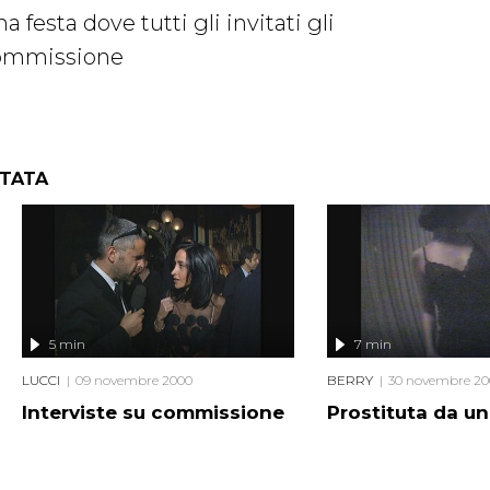
 festa dove tutti gli invitati gli
commissione
NTATA
5 min
7 min
LUCCI
09 novembre 2000
BERRY
30 novembre 20
Interviste su commissione
Prostituta da un