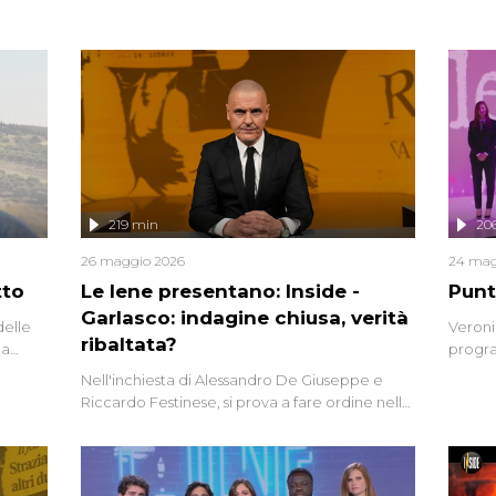
219 min
20
26 maggio 2026
24 mag
tto
Le Iene presentano: Inside -
Punt
Garlasco: indagine chiusa, verità
delle
Veroni
ribaltata?
la
progra
a.
intervi
Nell'inchiesta di Alessandro De Giuseppe e
degli i
Riccardo Festinese, si prova a fare ordine nella
miriade di informazioni che, ancora oggi,
continuano a emergere attorno a una delle
vicende giudiziarie più discusse degli ultimi
anni. Lo speciale ricostruisce la vicenda