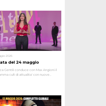
6 min
gio 2026
ata del 24 maggio
ca Gentili conduce con Max Angioni il
mma cult di attualita' con nuove
ste dissacranti ed inchieste di cronaca
nviati.