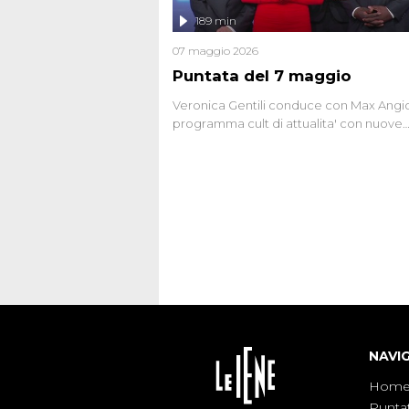
l'intervista inedita a Olindo Romano, rea
189 min
ne...
07 maggio 2026
Puntata del 7 maggio
Veronica Gentili conduce con Max Angion
programma cult di attualita' con nuove
interviste dissacranti ed inchieste di cro
degli inviati.
NAVI
Hom
Punta