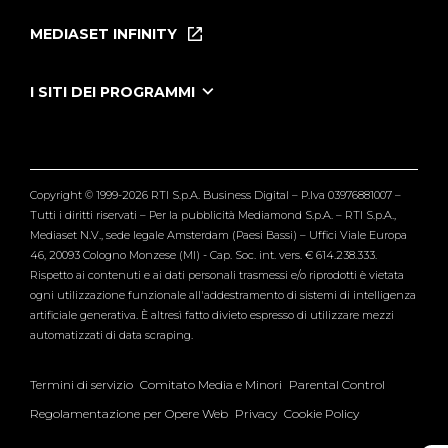
Puntate
MEDIASET INFINITY
Le Iene Presentano Inside
Puntate Ieneyeh
Tutti i servizi
I SITI DEI PROGRAMMI
Le Iene
Grande Fratello
Segnalazioni
L'Isola dei Famosi
Pubblico
Striscia la Notizia
Maria De Filippi
Copyright © 1999-2026 RTI S.p.A. Business Digital – P.Iva 03976881007 –
Verissimo
Tutti i diritti riservati – Per la pubblicità Mediamond S.p.A. – RTI S.p.A.,
Mediaset N.V., sede legale Amsterdam (Paesi Bassi) – Uffici Viale Europa
46, 20093 Cologno Monzese (MI) - Cap. Soc. int. vers. € 614.238.333.
Rispetto ai contenuti e ai dati personali trasmessi e/o riprodotti è vietata
ogni utilizzazione funzionale all'addestramento di sistemi di intelligenza
artificiale generativa. È altresì fatto divieto espresso di utilizzare mezzi
automatizzati di data scraping.
Termini di servizio
Comitato Media e Minori
Parental Control
Regolamentazione per Opere Web
Privacy
Cookie Policy