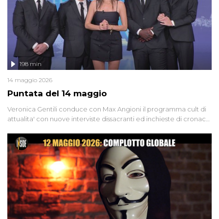
198 min
14 maggio 2026
Puntata del 14 maggio
Veronica Gentili conduce con Max Angioni il programma cult di
attualita' con nuove interviste dissacranti ed inchieste di cronaca
degli inviati.