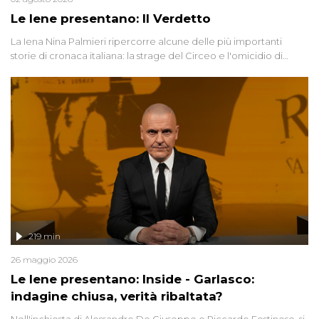
Le Iene presentano: Il Verdetto
La Iena Nina Palmieri ripercorre alcune delle più importanti
storie di cronaca italiana: la strage del Circeo e l'omicidio di
Avetrana.
219 min
26 maggio 2026
Le Iene presentano: Inside - Garlasco:
indagine chiusa, verità ribaltata?
Nell'inchiesta di Alessandro De Giuseppe e Riccardo Festinese, si