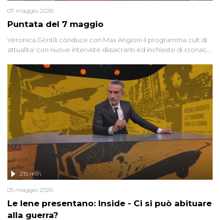
07 maggio 2026
Puntata del 7 maggio
Veronica Gentili conduce con Max Angioni il programma cult di
attualita' con nuove interviste dissacranti ed inchieste di cronaca
degli inviati.
215 min
05 maggio 2026
Le Iene presentano: Inside - Ci si può abituare
alla guerra?