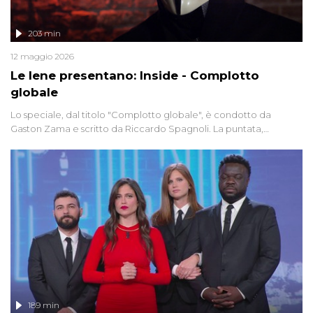
203 min
12 maggio 2026
Le Iene presentano: Inside - Complotto
globale
Lo speciale, dal titolo "Complotto globale", è condotto da
Gaston Zama e scritto da Riccardo Spagnoli. La puntata,
dedicata alle grandi teorie cospirazioniste del nostro tempo,
racconta l'universo delle narrazioni alternative, dei sospetti
globali e del complottismo che negli ultimi anni hanno invaso
social network, talk show, piazze digitali e immaginario collettivo.
189 min