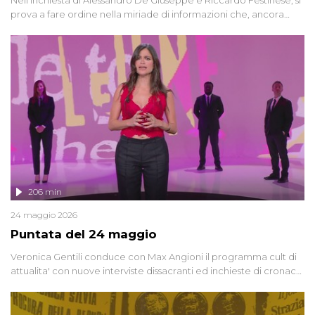
prova a fare ordine nella miriade di informazioni che, ancora
oggi, continuano a emergere attorno a una delle vicende
giudiziarie più discusse degli ultimi anni. Lo speciale ricostruisce la
vicenda mettendo in fila testimonianze, errori, dettagli
controversi e i protagonisti di un'indagine che sembra non avere
fine.
206 min
24 maggio 2026
Puntata del 24 maggio
Veronica Gentili conduce con Max Angioni il programma cult di
attualita' con nuove interviste dissacranti ed inchieste di cronaca
degli inviati.