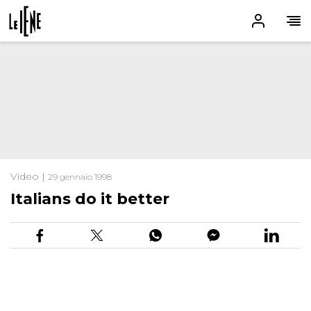
Video |
29 gennaio 1998
Italians do it better