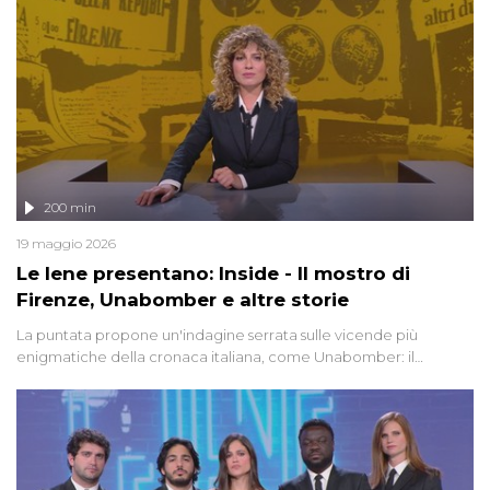
200 min
19 maggio 2026
Le Iene presentano: Inside - Il mostro di
Firenze, Unabomber e altre storie
La puntata propone un'indagine serrata sulle vicende più
enigmatiche della cronaca italiana, come Unabomber: il
dinamitardo seriale responsabile di decine di attentati tra gli anni
'90 e il 2000 che, inquietantemente, potrebbe essere ancora in
libertà. Lo speciale affronta inoltre le zone d'ombra sul Mostro di
Firenze, le cui responsabilità appaiono ancora oggi avvolte in un
groviglio di dubbi mai chiariti. Nel corso dello speciale anche
l'intervista inedita a Olindo Romano, realizzata ne...