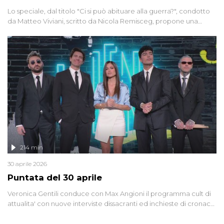
Lo speciale, dal titolo "Ci si può abituare alla guerra?", condotto
da Matteo Viviani, scritto da Nicola Remisceg, propone una
riflessione - con l'aiuto di economisti, esperti militari e giornalisti
di settore - su quanto la guerra sia diventata una realtà pervasiva.
Anche se l'Italia non è direttamente coinvolta in conflitti armati, il
contesto globale rende impossibile considerarla un fenomeno
lontano.
214 min
30 aprile 2026
Puntata del 30 aprile
Veronica Gentili conduce con Max Angioni il programma cult di
attualita' con nuove interviste dissacranti ed inchieste di cronaca
degli inviati.