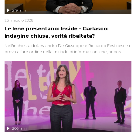
219 min
26 maggio 2026
Le Iene presentano: Inside - Garlasco:
indagine chiusa, verità ribaltata?
Nell'inchiesta di Alessandro De Giuseppe e Riccardo Festinese, si
prova a fare ordine nella miriade di informazioni che, ancora
oggi, continuano a emergere attorno a una delle vicende
giudiziarie più discusse degli ultimi anni. Lo speciale ricostruisce la
vicenda mettendo in fila testimonianze, errori, dettagli
controversi e i protagonisti di un'indagine che sembra non avere
fine.
206 min