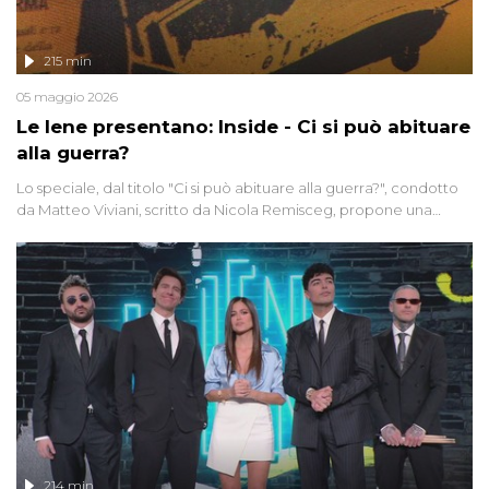
215 min
05 maggio 2026
Le Iene presentano: Inside - Ci si può abituare
alla guerra?
Lo speciale, dal titolo "Ci si può abituare alla guerra?", condotto
da Matteo Viviani, scritto da Nicola Remisceg, propone una
riflessione - con l'aiuto di economisti, esperti militari e giornalisti
di settore - su quanto la guerra sia diventata una realtà pervasiva.
Anche se l'Italia non è direttamente coinvolta in conflitti armati, il
contesto globale rende impossibile considerarla un fenomeno
lontano.
214 min