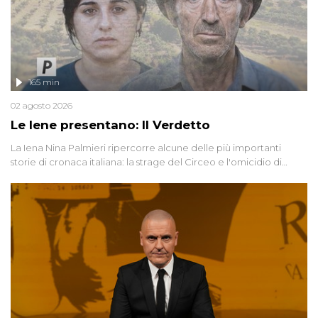
165 min
02 agosto 2026
Le Iene presentano: Il Verdetto
La Iena Nina Palmieri ripercorre alcune delle più importanti
storie di cronaca italiana: la strage del Circeo e l'omicidio di
Avetrana.