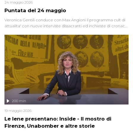
24 maggio 2026
Puntata del 24 maggio
Veronica Gentili conduce con Max Angioni il programma cult di
attualita' con nuove interviste dissacranti ed inchieste di cronaca
degli inviati.
200 min
19 maggio 2026
Le Iene presentano: Inside - Il mostro di
Firenze, Unabomber e altre storie