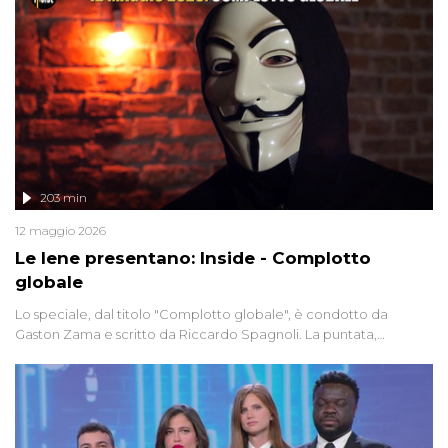
203 min
12 maggio 2026
Le Iene presentano: Inside - Complotto
globale
Lo speciale, dal titolo "Complotto globale", è condotto da
Gaston Zama e scritto da Riccardo Spagnoli. La puntata,
dedicata alle grandi teorie cospirazioniste del nostro tempo,
racconta l'universo delle narrazioni alternative, dei sospetti
globali e del complottismo che negli ultimi anni hanno invaso
social network, talk show, piazze digitali e immaginario collettivo.