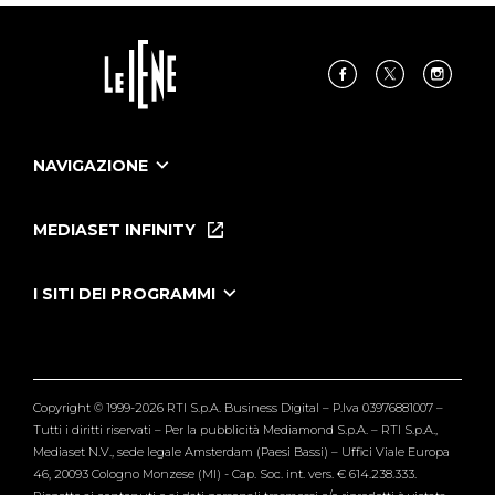
NAVIGAZIONE
Home
Puntate
MEDIASET INFINITY
Le Iene Presentano Inside
Puntate Ieneyeh
Tutti i servizi
I SITI DEI PROGRAMMI
Le Iene
Grande Fratello
Segnalazioni
L'Isola dei Famosi
Pubblico
Striscia la Notizia
Maria De Filippi
Copyright © 1999-2026 RTI S.p.A. Business Digital – P.Iva 03976881007 –
Verissimo
Tutti i diritti riservati – Per la pubblicità Mediamond S.p.A. – RTI S.p.A.,
Mediaset N.V., sede legale Amsterdam (Paesi Bassi) – Uffici Viale Europa
46, 20093 Cologno Monzese (MI) - Cap. Soc. int. vers. € 614.238.333.