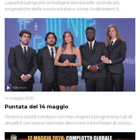
La puntata propone un'indagine serrata sulle vicende più
enigmatiche della cronaca italiana, come Unabomber: il
dinamitardo seriale responsabile di decine di attentati tra gli anni
'90 e il 2000 che, inquietantemente, potrebbe essere ancora in
libertà. Lo speciale affronta inoltre le zone d'ombra sul Mostro di
Firenze, le cui responsabilità appaiono ancora oggi avvolte in un
groviglio di dubbi mai chiariti. Nel corso dello speciale anche
l'intervista inedita a Olindo Romano, realizzata ne...
198 min
14 maggio 2026
Puntata del 14 maggio
Veronica Gentili conduce con Max Angioni il programma cult di
attualita' con nuove interviste dissacranti ed inchieste di cronaca
degli inviati.