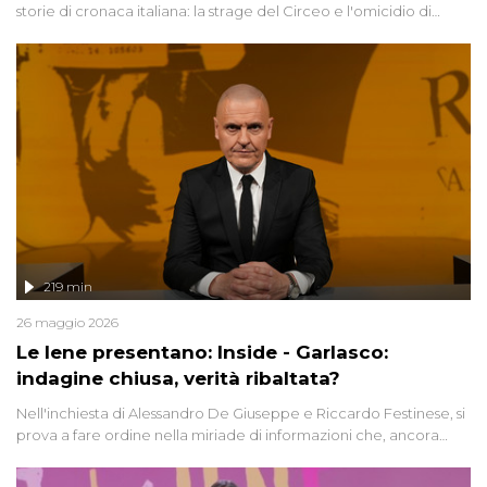
storie di cronaca italiana: la strage del Circeo e l'omicidio di
Avetrana.
219 min
26 maggio 2026
Le Iene presentano: Inside - Garlasco:
indagine chiusa, verità ribaltata?
Nell'inchiesta di Alessandro De Giuseppe e Riccardo Festinese, si
prova a fare ordine nella miriade di informazioni che, ancora
oggi, continuano a emergere attorno a una delle vicende
giudiziarie più discusse degli ultimi anni. Lo speciale ricostruisce la