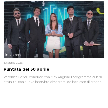
di settore - su quanto la guerra sia diventata una realtà pervasiva.
Anche se l'Italia non è direttamente coinvolta in conflitti armati, il
contesto globale rende impossibile considerarla un fenomeno
lontano.
214 min
30 aprile 2026
Puntata del 30 aprile
Veronica Gentili conduce con Max Angioni il programma cult di
attualita' con nuove interviste dissacranti ed inchieste di cronaca
degli inviati.