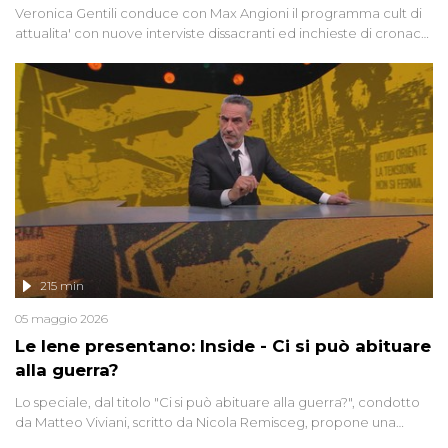
Veronica Gentili conduce con Max Angioni il programma cult di
attualita' con nuove interviste dissacranti ed inchieste di cronaca
degli inviati.
215 min
05 maggio 2026
Le Iene presentano: Inside - Ci si può abituare
alla guerra?
Lo speciale, dal titolo "Ci si può abituare alla guerra?", condotto
da Matteo Viviani, scritto da Nicola Remisceg, propone una
riflessione - con l'aiuto di economisti, esperti militari e giornalisti