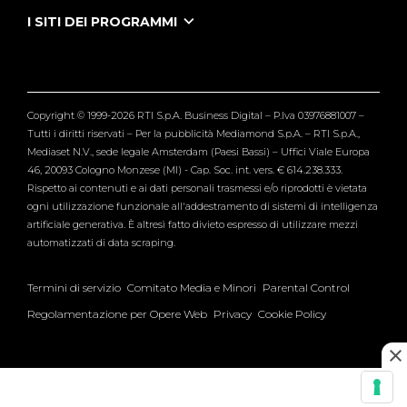
Puntate Ieneyeh
Tutti i servizi
I SITI DEI PROGRAMMI
Le Iene
Grande Fratello
Segnalazioni
L'Isola dei Famosi
Pubblico
Striscia la Notizia
Maria De Filippi
Copyright © 1999-2026 RTI S.p.A. Business Digital – P.Iva 03976881007 –
Verissimo
Tutti i diritti riservati – Per la pubblicità Mediamond S.p.A. – RTI S.p.A.,
Mediaset N.V., sede legale Amsterdam (Paesi Bassi) – Uffici Viale Europa
46, 20093 Cologno Monzese (MI) - Cap. Soc. int. vers. € 614.238.333.
Rispetto ai contenuti e ai dati personali trasmessi e/o riprodotti è vietata
ogni utilizzazione funzionale all'addestramento di sistemi di intelligenza
artificiale generativa. È altresì fatto divieto espresso di utilizzare mezzi
automatizzati di data scraping.
Termini di servizio
Comitato Media e Minori
Parental Control
Regolamentazione per Opere Web
Privacy
Cookie Policy