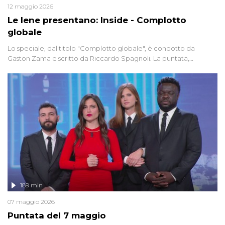
12 maggio 2026
Le Iene presentano: Inside - Complotto
globale
Lo speciale, dal titolo "Complotto globale", è condotto da
Gaston Zama e scritto da Riccardo Spagnoli. La puntata,
dedicata alle grandi teorie cospirazioniste del nostro tempo,
racconta l'universo delle narrazioni alternative, dei sospetti
globali e del complottismo che negli ultimi anni hanno invaso
social network, talk show, piazze digitali e immaginario collettivo.
189 min
07 maggio 2026
Puntata del 7 maggio