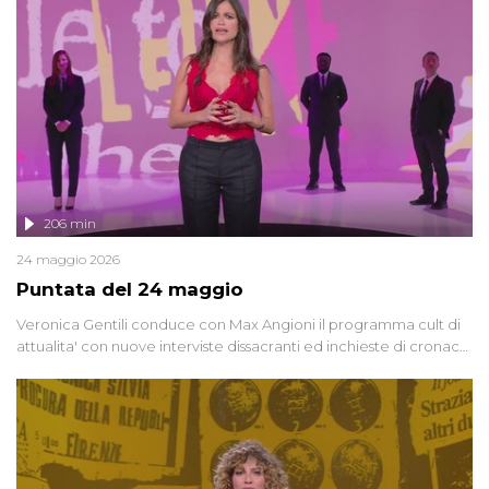
vicenda mettendo in fila testimonianze, errori, dettagli
controversi e i protagonisti di un'indagine che sembra non avere
fine.
206 min
24 maggio 2026
Puntata del 24 maggio
Veronica Gentili conduce con Max Angioni il programma cult di
attualita' con nuove interviste dissacranti ed inchieste di cronaca
degli inviati.