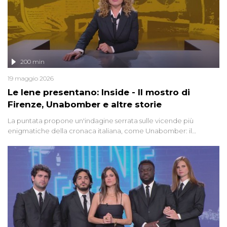
200 min
19 maggio 2026
Le Iene presentano: Inside - Il mostro di
Firenze, Unabomber e altre storie
La puntata propone un'indagine serrata sulle vicende più
enigmatiche della cronaca italiana, come Unabomber: il
dinamitardo seriale responsabile di decine di attentati tra gli anni
'90 e il 2000 che, inquietantemente, potrebbe essere ancora in
libertà. Lo speciale affronta inoltre le zone d'ombra sul Mostro di
Firenze, le cui responsabilità appaiono ancora oggi avvolte in un
groviglio di dubbi mai chiariti. Nel corso dello speciale anche
l'intervista inedita a Olindo Romano, realizzata ne...