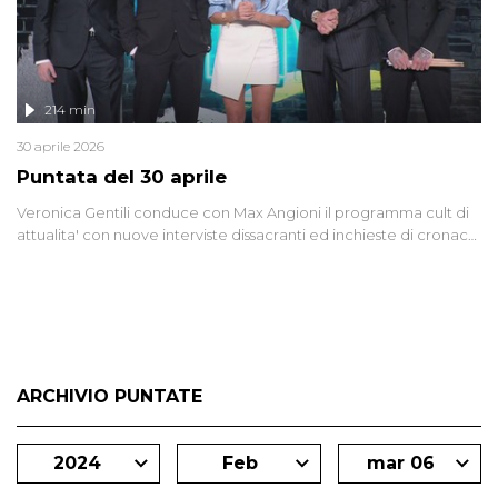
214 min
30 aprile 2026
Puntata del 30 aprile
Veronica Gentili conduce con Max Angioni il programma cult di
attualita' con nuove interviste dissacranti ed inchieste di cronaca
degli inviati.
ARCHIVIO PUNTATE
2024
Feb
mar 06