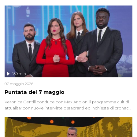
dedicata alle grandi teorie cospirazioniste del nostro tempo,
racconta l'universo delle narrazioni alternative, dei sospetti
globali e del complottismo che negli ultimi anni hanno invaso
social network, talk show, piazze digitali e immaginario collettivo.
189 min
07 maggio 2026
Puntata del 7 maggio
Veronica Gentili conduce con Max Angioni il programma cult di
attualita' con nuove interviste dissacranti ed inchieste di cronaca
degli inviati.