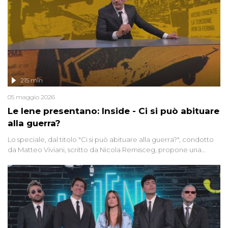
215 min
05 maggio 2026
Le Iene presentano: Inside - Ci si può abituare
alla guerra?
Lo speciale, dal titolo "Ci si può abituare alla guerra?", condotto
da Matteo Viviani, scritto da Nicola Remisceg, propone una
riflessione - con l'aiuto di economisti, esperti militari e giornalisti
di settore - su quanto la guerra sia diventata una realtà pervasiva.
Anche se l'Italia non è direttamente coinvolta in conflitti armati, il
contesto globale rende impossibile considerarla un fenomeno
lontano.