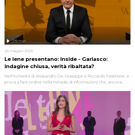
219 min
26 maggio 2026
Le Iene presentano: Inside - Garlasco:
indagine chiusa, verità ribaltata?
Nell'inchiesta di Alessandro De Giuseppe e Riccardo Festinese, si
prova a fare ordine nella miriade di informazioni che, ancora
oggi, continuano a emergere attorno a una delle vicende
giudiziarie più discusse degli ultimi anni. Lo speciale ricostruisce la
vicenda mettendo in fila testimonianze, errori, dettagli
controversi e i protagonisti di un'indagine che sembra non avere
fine.