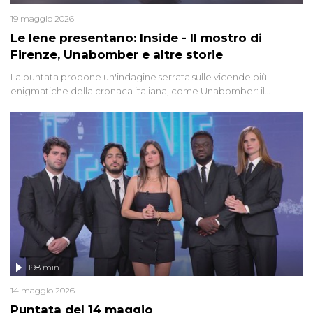
19 maggio 2026
Le Iene presentano: Inside - Il mostro di
Firenze, Unabomber e altre storie
La puntata propone un'indagine serrata sulle vicende più
enigmatiche della cronaca italiana, come Unabomber: il
dinamitardo seriale responsabile di decine di attentati tra gli anni
'90 e il 2000 che, inquietantemente, potrebbe essere ancora in
libertà. Lo speciale affronta inoltre le zone d'ombra sul Mostro di
Firenze, le cui responsabilità appaiono ancora oggi avvolte in un
groviglio di dubbi mai chiariti. Nel corso dello speciale anche
l'intervista inedita a Olindo Romano, realizzata ne...
198 min
14 maggio 2026
Puntata del 14 maggio