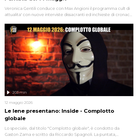
Veronica Gentili conduce con Max Angioni il programma cult di
attualita' con nuove interviste dissacranti ed inchieste di cronaca
degli inviati.
203 min
12 maggio 2026
Le Iene presentano: Inside - Complotto
globale
Lo speciale, dal titolo "Complotto globale", è condotto da
Gaston Zama e scritto da Riccardo Spagnoli. La puntata,