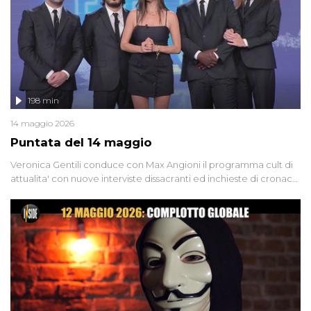
l'intervista inedita a Olindo Romano, realizzata ne...
198 min
14 maggio 2026
Puntata del 14 maggio
Veronica Gentili conduce con Max Angioni il programma cult di
attualita' con nuove interviste dissacranti ed inchieste di cronaca
degli inviati.