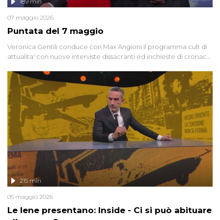
189 min
07 maggio 2026
Puntata del 7 maggio
Veronica Gentili conduce con Max Angioni il programma cult di
attualita' con nuove interviste dissacranti ed inchieste di cronaca
degli inviati.
215 min
05 maggio 2026
Le Iene presentano: Inside - Ci si può abituare