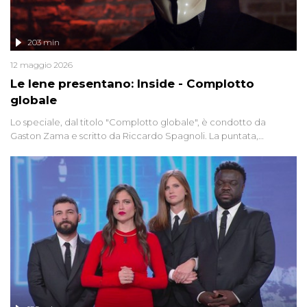
203 min
12 maggio 2026
Le Iene presentano: Inside - Complotto
globale
Lo speciale, dal titolo "Complotto globale", è condotto da
Gaston Zama e scritto da Riccardo Spagnoli. La puntata,
dedicata alle grandi teorie cospirazioniste del nostro tempo,
racconta l'universo delle narrazioni alternative, dei sospetti
globali e del complottismo che negli ultimi anni hanno invaso
social network, talk show, piazze digitali e immaginario collettivo.