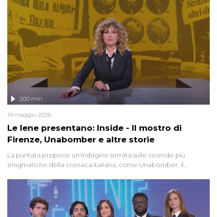
200 min
19 maggio 2026
Le Iene presentano: Inside - Il mostro di
Firenze, Unabomber e altre storie
La puntata propone un'indagine serrata sulle vicende più
enigmatiche della cronaca italiana, come Unabomber: il
dinamitardo seriale responsabile di decine di attentati tra gli anni
'90 e il 2000 che, inquietantemente, potrebbe essere ancora in
libertà. Lo speciale affronta inoltre le zone d'ombra sul Mostro di
Firenze, le cui responsabilità appaiono ancora oggi avvolte in un
groviglio di dubbi mai chiariti. Nel corso dello speciale anche