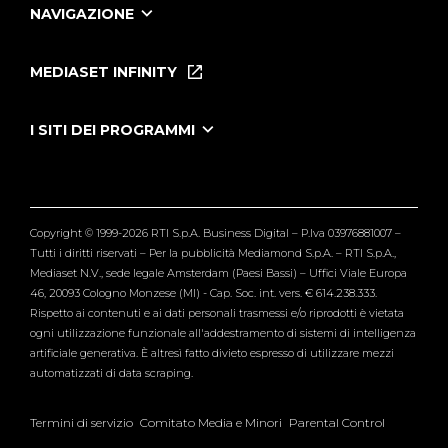
NAVIGAZIONE
Home
Puntate
MEDIASET INFINITY
Le Iene Presentano Inside
Puntate Ieneyeh
Tutti i servizi
I SITI DEI PROGRAMMI
Le Iene
Grande Fratello
Segnalazioni
L'Isola dei Famosi
Pubblico
Striscia la Notizia
Maria De Filippi
Copyright © 1999-2026 RTI S.p.A. Business Digital – P.Iva 03976881007 –
Verissimo
Tutti i diritti riservati – Per la pubblicità Mediamond S.p.A. – RTI S.p.A.,
Mediaset N.V., sede legale Amsterdam (Paesi Bassi) – Uffici Viale Europa
46, 20093 Cologno Monzese (MI) - Cap. Soc. int. vers. € 614.238.333.
Rispetto ai contenuti e ai dati personali trasmessi e/o riprodotti è vietata
ogni utilizzazione funzionale all'addestramento di sistemi di intelligenza
artificiale generativa. È altresì fatto divieto espresso di utilizzare mezzi
automatizzati di data scraping.
Termini di servizio
Comitato Media e Minori
Parental Control