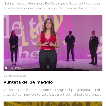
Nell'inchiesta di Alessandro De Giuseppe e Riccardo Festinese, si
prova a fare ordine nella miriade di informazioni che, ancora
oggi, continuano a emergere attorno a una delle vicende
giudiziarie più discusse degli ultimi anni. Lo speciale ricostruisce la
vicenda mettendo in fila testimonianze, errori, dettagli
controversi e i protagonisti di un'indagine che sembra non avere
fine.
206 min
24 maggio 2026
Puntata del 24 maggio
Veronica Gentili conduce con Max Angioni il programma cult di
attualita' con nuove interviste dissacranti ed inchieste di cronaca
degli inviati.