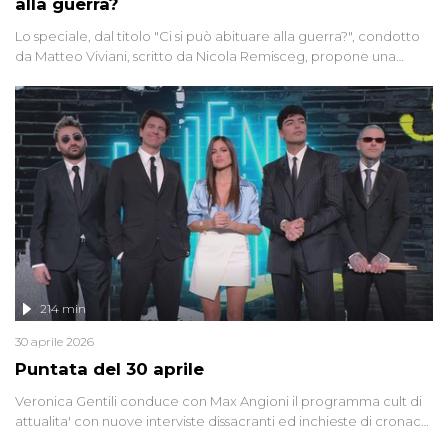
alla guerra?
Lo speciale, dal titolo "Ci si può abituare alla guerra?", condotto
da Matteo Viviani, scritto da Nicola Remisceg, propone una
riflessione - con l'aiuto di economisti, esperti militari e giornalisti
di settore - su quanto la guerra sia diventata una realtà pervasiva.
Anche se l'Italia non è direttamente coinvolta in conflitti armati, il
contesto globale rende impossibile considerarla un fenomeno
lontano.
214 min
30 aprile 2026
Puntata del 30 aprile
Veronica Gentili conduce con Max Angioni il programma cult di
attualita' con nuove interviste dissacranti ed inchieste di cronaca
degli inviati.