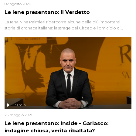
02 agosto 2026
Le Iene presentano: Il Verdetto
La Iena Nina Palmieri ripercorre alcune delle più importanti
storie di cronaca italiana: la strage del Circeo e l'omicidio di
Avetrana.
219 min
26 maggio 2026
Le Iene presentano: Inside - Garlasco:
indagine chiusa, verità ribaltata?