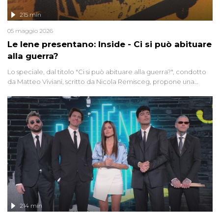
215 min
05 maggio 2026
Le Iene presentano: Inside - Ci si può abituare
alla guerra?
Lo speciale, dal titolo "Ci si può abituare alla guerra?", condotto
da Matteo Viviani, scritto da Nicola Remisceg, propone una
riflessione - con l'aiuto di economisti, esperti militari e giornalisti
di settore - su quanto la guerra sia diventata una realtà pervasiva.
Anche se l'Italia non è direttamente coinvolta in conflitti armati, il
contesto globale rende impossibile considerarla un fenomeno
lontano.
214 min