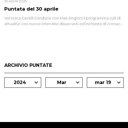
30 aprile 2026
Puntata del 30 aprile
Veronica Gentili conduce con Max Angioni il programma cult di
attualita' con nuove interviste dissacranti ed inchieste di cronaca
degli inviati.
ARCHIVIO PUNTATE
2024
Mar
mar 19