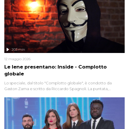
203 min
12 maggio 2026
Le Iene presentano: Inside - Complotto
globale
Lo speciale, dal titolo "Complotto globale", è condotto da
Gaston Zama e scritto da Riccardo Spagnoli. La puntata,
dedicata alle grandi teorie cospirazioniste del nostro tempo,
racconta l'universo delle narrazioni alternative, dei sospetti
globali e del complottismo che negli ultimi anni hanno invaso
social network, talk show, piazze digitali e immaginario collettivo.