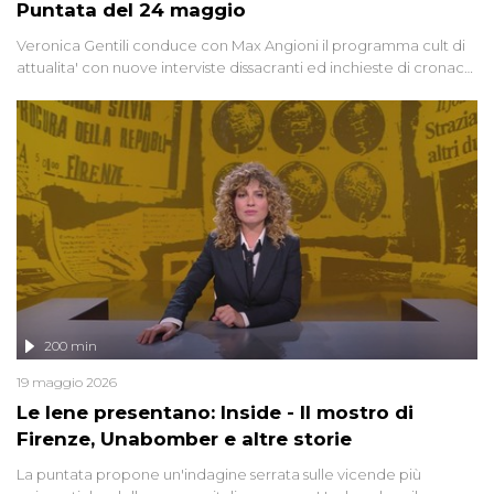
Puntata del 24 maggio
Veronica Gentili conduce con Max Angioni il programma cult di
attualita' con nuove interviste dissacranti ed inchieste di cronaca
degli inviati.
200 min
19 maggio 2026
Le Iene presentano: Inside - Il mostro di
Firenze, Unabomber e altre storie
La puntata propone un'indagine serrata sulle vicende più