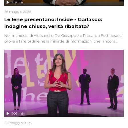
219 min
26 maggio 2026
Le Iene presentano: Inside - Garlasco:
indagine chiusa, verità ribaltata?
Nell'inchiesta di Alessandro De Giuseppe e Riccardo Festinese, si
prova a fare ordine nella miriade di informazioni che, ancora
oggi, continuano a emergere attorno a una delle vicende
giudiziarie più discusse degli ultimi anni. Lo speciale ricostruisce la
vicenda mettendo in fila testimonianze, errori, dettagli
controversi e i protagonisti di un'indagine che sembra non avere
fine.
206 min
24 maggio 2026