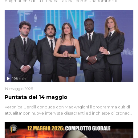
enigmatiche della cronaca italiana, come Unabomber: il
dinamitardo seriale responsabile di decine di attentati tra gli anni
'90 e il 2000 che, inquietantemente, potrebbe essere ancora in
libertà. Lo speciale affronta inoltre le zone d'ombra sul Mostro di
Firenze, le cui responsabilità appaiono ancora oggi avvolte in un
groviglio di dubbi mai chiariti. Nel corso dello speciale anche
l'intervista inedita a Olindo Romano, realizzata ne...
198 min
14 maggio 2026
Puntata del 14 maggio
Veronica Gentili conduce con Max Angioni il programma cult di
attualita' con nuove interviste dissacranti ed inchieste di cronaca
degli inviati.