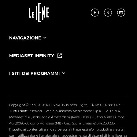
NAVIGAZIONE
Home
Puntate
MEDIASET INFINITY
Le Iene Presentano Inside
Puntate Ieneyeh
Tutti i servizi
I SITI DEI PROGRAMMI
Le Iene
Grande Fratello
Segnalazioni
L'Isola dei Famosi
Pubblico
Striscia la Notizia
Maria De Filippi
Copyright © 1999-2026 RTI S.p.A. Business Digital – P.Iva 03976881007 –
Verissimo
Tutti i diritti riservati – Per la pubblicità Mediamond S.p.A. – RTI S.p.A.,
Mediaset N.V., sede legale Amsterdam (Paesi Bassi) – Uffici Viale Europa
46, 20093 Cologno Monzese (MI) - Cap. Soc. int. vers. € 614.238.333.
Rispetto ai contenuti e ai dati personali trasmessi e/o riprodotti è vietata
ogni utilizzazione funzionale all'addestramento di sistemi di intelligenza