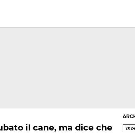
ARC
ubato il cane, ma dice che
202