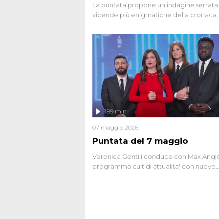
La puntata propone un'indagine serrata 
vicende più enigmatiche della cronaca
italiana, come Unabomber: il dinamitar
seriale responsabile di decine di attentat
gli anni '90 e il 2000 che, inquietanteme
potrebbe essere ancora in libertà. Lo sp
affronta inoltre le zone d'ombra sul Most
Firenze, le cui responsabilità appaiono 
oggi avvolte in un groviglio di dubbi mai
chiariti. Nel corso dello speciale anche
l'intervista inedita a Olindo Romano, rea
189 min
ne...
07 maggio 2026
Puntata del 7 maggio
Veronica Gentili conduce con Max Angion
programma cult di attualita' con nuove
interviste dissacranti ed inchieste di cro
degli inviati.