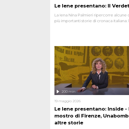
Le Iene presentano: Il Verde
La Iena Nina Palmieri ripercorre alcune 
più importanti storie di cronaca italiana: 
strage del Circeo e l'omicidio di Avetran
200 min
19 maggio 2026
Le Iene presentano: Inside - I
mostro di Firenze, Unabomb
altre storie