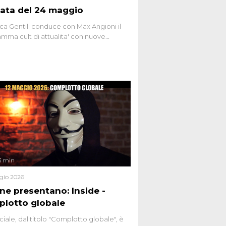
ata del 24 maggio
ca Gentili conduce con Max Angioni il
mma cult di attualita' con nuove
ste dissacranti ed inchieste di cronaca
nviati.
3 min
gio 2026
ene presentano: Inside -
lotto globale
ciale, dal titolo "Complotto globale", è