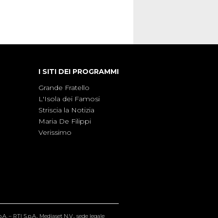
I SITI DEI PROGRAMMI
Grande Fratello
L'Isola dei Famosi
Striscia la Notizia
Maria De Filippi
Verissimo
A. – RTI S.p.A., Mediaset N.V., sede legale