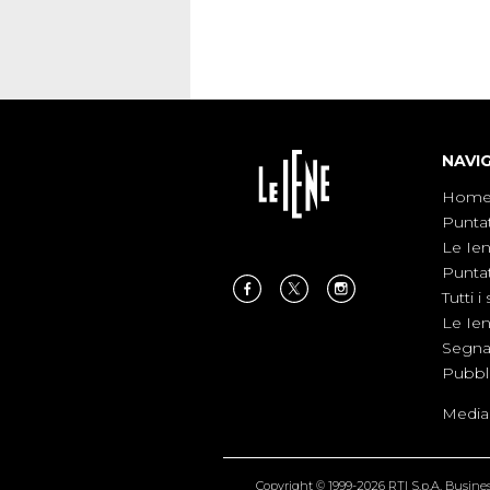
NAVI
Hom
Punta
Le Ie
Punta
Tutti i 
Le Ie
Segnal
Pubbl
Medias
Copyright © 1999-2026 RTI S.p.A. Business 