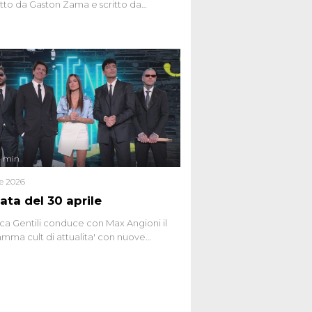
to da Gaston Zama e scritto da
do Spagnoli. La puntata, dedicata alle
 teorie cospirazioniste del nostro
 racconta l'universo delle narrazioni
tive, dei sospetti globali e del
ttismo che negli ultimi anni hanno
social network, talk show, piazze digitali
ginario collettivo.
4 min
le 2026
ata del 30 aprile
ca Gentili conduce con Max Angioni il
mma cult di attualita' con nuove
ste dissacranti ed inchieste di cronaca
nviati.