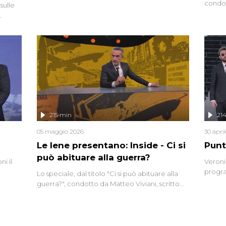
interviste dissacranti ed inchieste di cronaca
condot
sulle
degli inviati.
Riccar
grandi
do
tempo,
i tra
alterna
nte,
complo
eciale
invaso 
ro di
e imma
ancora
lizzata
215 min
21
05 maggio 2026
30 apri
Le Iene presentano: Inside - Ci si
Punt
può abituare alla guerra?
i il
Veroni
progra
Lo speciale, dal titolo "Ci si può abituare alla
naca
intervi
guerra?", condotto da Matteo Viviani, scritto
degli i
da Nicola Remisceg, propone una riflessione -
con l'aiuto di economisti, esperti militari e
giornalisti di settore - su quanto la guerra sia
diventata una realtà pervasiva. Anche se l'Italia