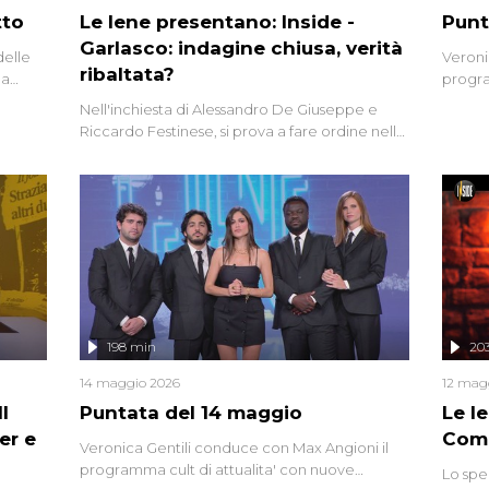
tto
Le Iene presentano: Inside -
Punt
Garlasco: indagine chiusa, verità
delle
Veroni
ribaltata?
la
progra
a.
intervi
Nell'inchiesta di Alessandro De Giuseppe e
degli i
Riccardo Festinese, si prova a fare ordine nella
miriade di informazioni che, ancora oggi,
continuano a emergere attorno a una delle
vicende giudiziarie più discusse degli ultimi
anni. Lo speciale ricostruisce la vicenda
mettendo in fila testimonianze, errori, dettagli
controversi e i protagonisti di un'indagine che
sembra non avere fine.
198 min
20
14 maggio 2026
12 mag
l
Puntata del 14 maggio
Le I
er e
Comp
Veronica Gentili conduce con Max Angioni il
programma cult di attualita' con nuove
Lo spe