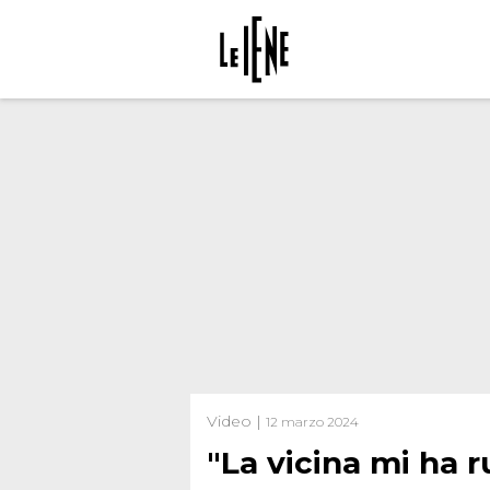
Video |
12 marzo 2024
"La vicina mi ha r