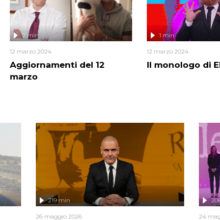
2 min
1 min
12 marzo 2024
12 marzo 2024
Aggiornamenti del 12
Il monologo di E
marzo
219 min
20
26 maggio 2026
24 mag