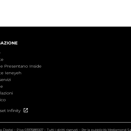
non è direttamente coinvolta in conflitti
armati, il contesto globale rende impossibile
considerarla un fenomeno lontano.
GAZIONE
e
te
ne Presentano Inside
te Ieneyeh
servizi
ne
azioni
ico
et Infinity
Digital – P.Iva 03976881007 – Tutti i diritti riservati – Per la pubblicità Mediamond S.p.