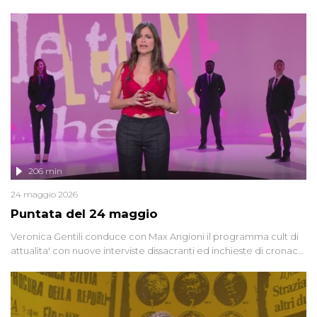
oggi, continuano a emergere attorno a una delle vicende
giudiziarie più discusse degli ultimi anni. Lo speciale ricostruisce la
vicenda mettendo in fila testimonianze, errori, dettagli
controversi e i protagonisti di un'indagine che sembra non avere
fine.
206 min
24 maggio 2026
Puntata del 24 maggio
Veronica Gentili conduce con Max Angioni il programma cult di
attualita' con nuove interviste dissacranti ed inchieste di cronaca
degli inviati.