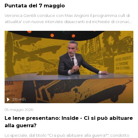
Puntata del 7 maggio
Veronica Gentili conduce con Max Angioni il programma cult di
attualita' con nuove interviste dissacranti ed inchieste di cronaca
degli inviati.
215 min
05 maggio 2026
Le Iene presentano: Inside - Ci si può abituare
alla guerra?
Lo speciale, dal titolo "Ci si può abituare alla guerra?", condotto