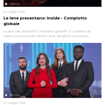
203 min
12 maggio 2026
Le Iene presentano: Inside - Complotto
globale
Lo speciale, dal titolo "Complotto globale", è condotto da
Gaston Zama e scritto da Riccardo Spagnoli. La puntata,
dedicata alle grandi teorie cospirazioniste del nostro tempo,
racconta l'universo delle narrazioni alternative, dei sospetti
globali e del complottismo che negli ultimi anni hanno invaso
social network, talk show, piazze digitali e immaginario collettivo.
189 min
07 maggio 2026