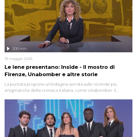
200 min
19 maggio 2026
Le Iene presentano: Inside - Il mostro di
Firenze, Unabomber e altre storie
La puntata propone un'indagine serrata sulle vicende più
enigmatiche della cronaca italiana, come Unabomber: il
dinamitardo seriale responsabile di decine di attentati tra gli anni
'90 e il 2000 che, inquietantemente, potrebbe essere ancora in
libertà. Lo speciale affronta inoltre le zone d'ombra sul Mostro di
Firenze, le cui responsabilità appaiono ancora oggi avvolte in un
groviglio di dubbi mai chiariti. Nel corso dello speciale anche
l'intervista inedita a Olindo Romano, realizzata ne...