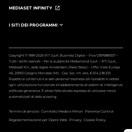
Puntate
MEDIASET INFINITY
Le Iene Presentano Inside
Puntate Ieneyeh
Tutti i servizi
I SITI DEI PROGRAMMI
Le Iene
Grande Fratello
Segnalazioni
L'Isola dei Famosi
Pubblico
Striscia la Notizia
Maria De Filippi
Copyright © 1999-2026 RTI S.p.A. Business Digital – P.Iva 03976881007 –
Verissimo
Tutti i diritti riservati – Per la pubblicità Mediamond S.p.A. – RTI S.p.A.,
Mediaset N.V., sede legale Amsterdam (Paesi Bassi) – Uffici Viale Europa
46, 20093 Cologno Monzese (MI) - Cap. Soc. int. vers. € 614.238.333.
Rispetto ai contenuti e ai dati personali trasmessi e/o riprodotti è vietata
ogni utilizzazione funzionale all'addestramento di sistemi di intelligenza
artificiale generativa. È altresì fatto divieto espresso di utilizzare mezzi
automatizzati di data scraping.
Termini di servizio
Comitato Media e Minori
Parental Control
Regolamentazione per Opere Web
Privacy
Cookie Policy