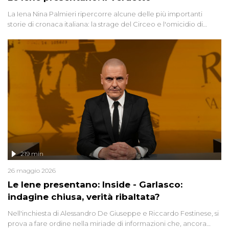
La Iena Nina Palmieri ripercorre alcune delle più importanti
storie di cronaca italiana: la strage del Circeo e l'omicidio di
Avetrana.
219 min
26 maggio 2026
Le Iene presentano: Inside - Garlasco:
indagine chiusa, verità ribaltata?
Nell'inchiesta di Alessandro De Giuseppe e Riccardo Festinese, si
prova a fare ordine nella miriade di informazioni che, ancora