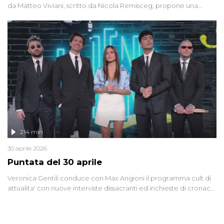
da Matteo Viviani, scritto da Nicola Remisceg, propone una
riflessione - con l'aiuto di economisti, esperti militari e giornalisti
di settore - su quanto la guerra sia diventata una realtà pervasiva.
Anche se l'Italia non è direttamente coinvolta in conflitti armati, il
contesto globale rende impossibile considerarla un fenomeno
lontano.
214 min
30 aprile 2026
Puntata del 30 aprile
Veronica Gentili conduce con Max Angioni il programma cult di
attualita' con nuove interviste dissacranti ed inchieste di cronaca
degli inviati.