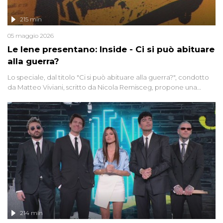
215 min
05 maggio 2026
Le Iene presentano: Inside - Ci si può abituare
alla guerra?
Lo speciale, dal titolo "Ci si può abituare alla guerra?", condotto
da Matteo Viviani, scritto da Nicola Remisceg, propone una
riflessione - con l'aiuto di economisti, esperti militari e giornalisti
di settore - su quanto la guerra sia diventata una realtà pervasiva.
Anche se l'Italia non è direttamente coinvolta in conflitti armati, il
contesto globale rende impossibile considerarla un fenomeno
lontano.
214 min