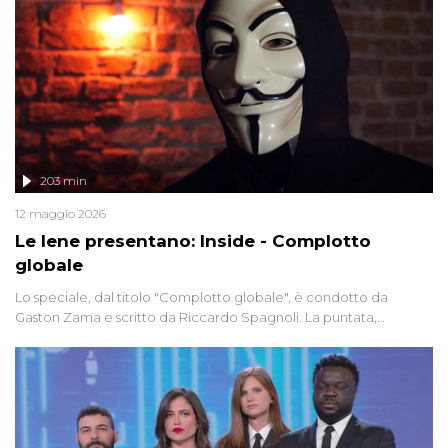
203 min
12 maggio 2026
Le Iene presentano: Inside - Complotto
globale
Lo speciale, dal titolo "Complotto globale", è condotto da
Gaston Zama e scritto da Riccardo Spagnoli. La puntata,
dedicata alle grandi teorie cospirazioniste del nostro tempo,
racconta l'universo delle narrazioni alternative, dei sospetti
globali e del complottismo che negli ultimi anni hanno invaso
social network, talk show, piazze digitali e immaginario collettivo.