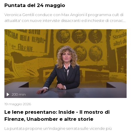
Puntata del 24 maggio
Veronica Gentili conduce con Max Angioni il programma cult di
attualita' con nuove interviste dissacranti ed inchieste di cronaca
degli inviati.
200 min
19 maggio 2026
Le Iene presentano: Inside - Il mostro di
Firenze, Unabomber e altre storie
La puntata propone un'indagine serrata sulle vicende più