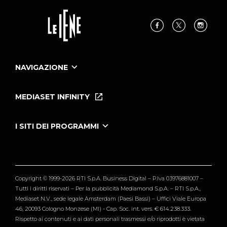
NAVIGAZIONE
Home
Puntate
MEDIASET INFINITY
Le Iene Presentano Inside
Puntate Ieneyeh
Tutti i servizi
I SITI DEI PROGRAMMI
Le Iene
Grande Fratello
Segnalazioni
L'Isola dei Famosi
Pubblico
Striscia la Notizia
Maria De Filippi
Copyright © 1999-2026 RTI S.p.A. Business Digital – P.Iva 03976881007 –
Verissimo
Tutti i diritti riservati – Per la pubblicità Mediamond S.p.A. – RTI S.p.A.,
Mediaset N.V., sede legale Amsterdam (Paesi Bassi) – Uffici Viale Europa
46, 20093 Cologno Monzese (MI) - Cap. Soc. int. vers. € 614.238.333.
Rispetto ai contenuti e ai dati personali trasmessi e/o riprodotti è vietata