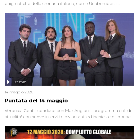
enigmatiche della cronaca italiana, come Unabomber: il
dinamitardo seriale responsabile di decine di attentati tra gli anni
'90 e il 2000 che, inquietantemente, potrebbe essere ancora in
libertà. Lo speciale affronta inoltre le zone d'ombra sul Mostro di
Firenze, le cui responsabilità appaiono ancora oggi avvolte in un
groviglio di dubbi mai chiariti. Nel corso dello speciale anche
l'intervista inedita a Olindo Romano, realizzata ne...
198 min
14 maggio 2026
Puntata del 14 maggio
Veronica Gentili conduce con Max Angioni il programma cult di
attualita' con nuove interviste dissacranti ed inchieste di cronaca
degli inviati.