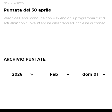
30 aprile 2026
Puntata del 30 aprile
Veronica Gentili conduce con Max Angioni il programma cult di
attualita' con nuove interviste dissacranti ed inchieste di cronaca
degli inviati.
ARCHIVIO PUNTATE
2026
Feb
dom 01