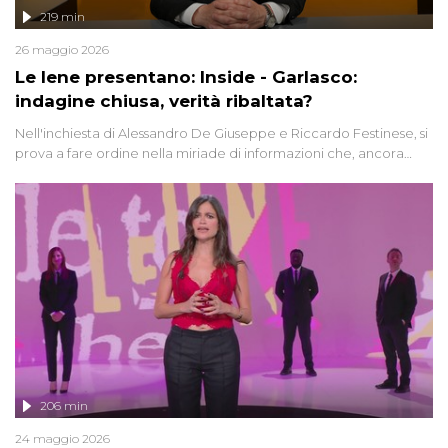
219 min
26 maggio 2026
Le Iene presentano: Inside - Garlasco:
indagine chiusa, verità ribaltata?
Nell'inchiesta di Alessandro De Giuseppe e Riccardo Festinese, si
prova a fare ordine nella miriade di informazioni che, ancora
oggi, continuano a emergere attorno a una delle vicende
giudiziarie più discusse degli ultimi anni. Lo speciale ricostruisce la
vicenda mettendo in fila testimonianze, errori, dettagli
controversi e i protagonisti di un'indagine che sembra non avere
fine.
206 min
24 maggio 2026