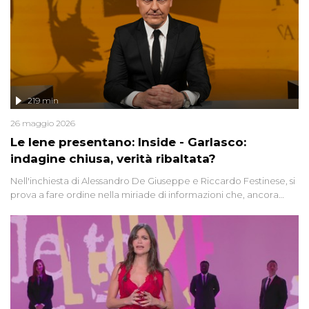
219 min
26 maggio 2026
Le Iene presentano: Inside - Garlasco:
indagine chiusa, verità ribaltata?
Nell'inchiesta di Alessandro De Giuseppe e Riccardo Festinese, si
prova a fare ordine nella miriade di informazioni che, ancora
oggi, continuano a emergere attorno a una delle vicende
giudiziarie più discusse degli ultimi anni. Lo speciale ricostruisce la
vicenda mettendo in fila testimonianze, errori, dettagli
controversi e i protagonisti di un'indagine che sembra non avere
fine.