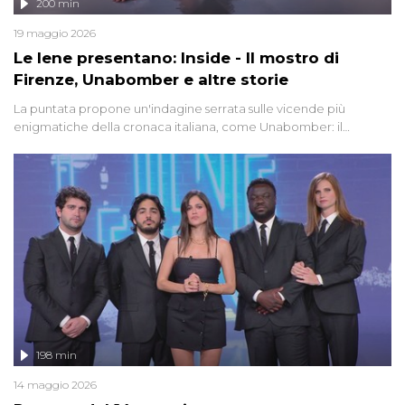
200 min
19 maggio 2026
Le Iene presentano: Inside - Il mostro di
Firenze, Unabomber e altre storie
La puntata propone un'indagine serrata sulle vicende più
enigmatiche della cronaca italiana, come Unabomber: il
dinamitardo seriale responsabile di decine di attentati tra gli anni
'90 e il 2000 che, inquietantemente, potrebbe essere ancora in
libertà. Lo speciale affronta inoltre le zone d'ombra sul Mostro di
Firenze, le cui responsabilità appaiono ancora oggi avvolte in un
groviglio di dubbi mai chiariti. Nel corso dello speciale anche
l'intervista inedita a Olindo Romano, realizzata ne...
198 min
14 maggio 2026