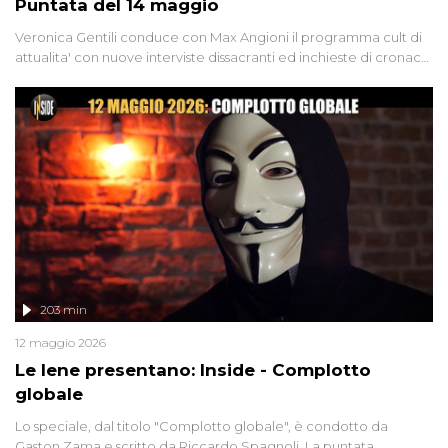
Puntata del 14 maggio
Veronica Gentili conduce con Max Angioni il programma cult di
attualita' con nuove interviste dissacranti ed inchieste di cronaca
degli inviati.
203 min
12 maggio 2026
Le Iene presentano: Inside - Complotto
globale
Lo speciale, dal titolo "Complotto globale", è condotto da
Gaston Zama e scritto da Riccardo Spagnoli. La puntata,