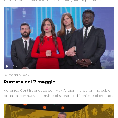
dedicata alle grandi teorie cospirazioniste del nostro tempo,
racconta l'universo delle narrazioni alternative, dei sospetti
globali e del complottismo che negli ultimi anni hanno invaso
social network, talk show, piazze digitali e immaginario collettivo.
189 min
07 maggio 2026
Puntata del 7 maggio
Veronica Gentili conduce con Max Angioni il programma cult di
attualita' con nuove interviste dissacranti ed inchieste di cronaca
degli inviati.