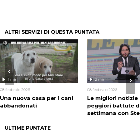
ALTRI SERVIZI DI QUESTA PUNTATA
1 min
2 min
08 febbraio 2026
08 febbraio 2026
Una nuova casa per i cani
Le migliori notizie 
abbandonati
peggiori battute d
settimana con St
Accorsi
ULTIME PUNTATE