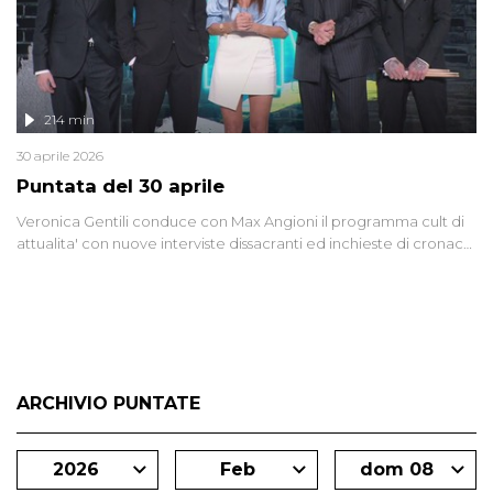
214 min
30 aprile 2026
Puntata del 30 aprile
Veronica Gentili conduce con Max Angioni il programma cult di
attualita' con nuove interviste dissacranti ed inchieste di cronaca
degli inviati.
ARCHIVIO PUNTATE
2026
Feb
dom 08