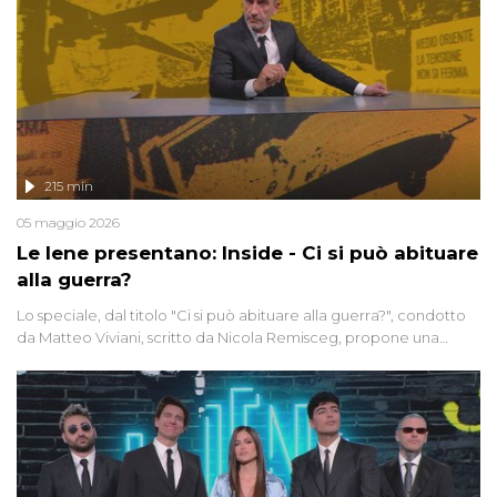
215 min
05 maggio 2026
Le Iene presentano: Inside - Ci si può abituare
alla guerra?
Lo speciale, dal titolo "Ci si può abituare alla guerra?", condotto
da Matteo Viviani, scritto da Nicola Remisceg, propone una
riflessione - con l'aiuto di economisti, esperti militari e giornalisti
di settore - su quanto la guerra sia diventata una realtà pervasiva.
Anche se l'Italia non è direttamente coinvolta in conflitti armati, il
contesto globale rende impossibile considerarla un fenomeno
lontano.