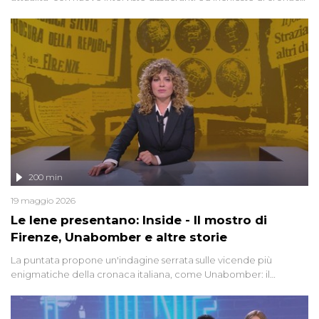
degli inviati.
200 min
19 maggio 2026
Le Iene presentano: Inside - Il mostro di
Firenze, Unabomber e altre storie
La puntata propone un'indagine serrata sulle vicende più
enigmatiche della cronaca italiana, come Unabomber: il
dinamitardo seriale responsabile di decine di attentati tra gli anni
'90 e il 2000 che, inquietantemente, potrebbe essere ancora in
libertà. Lo speciale affronta inoltre le zone d'ombra sul Mostro di