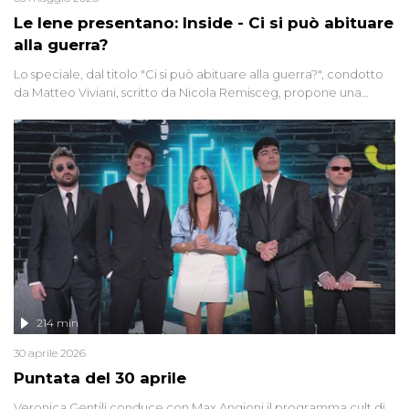
Le Iene presentano: Inside - Ci si può abituare
alla guerra?
Lo speciale, dal titolo "Ci si può abituare alla guerra?", condotto
da Matteo Viviani, scritto da Nicola Remisceg, propone una
riflessione - con l'aiuto di economisti, esperti militari e giornalisti
di settore - su quanto la guerra sia diventata una realtà pervasiva.
Anche se l'Italia non è direttamente coinvolta in conflitti armati, il
contesto globale rende impossibile considerarla un fenomeno
lontano.
214 min
30 aprile 2026
Puntata del 30 aprile
Veronica Gentili conduce con Max Angioni il programma cult di