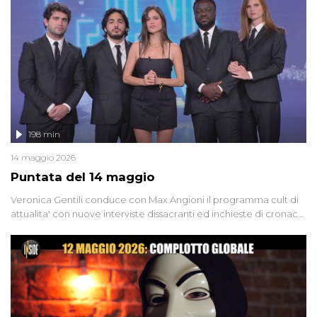
Firenze, le cui responsabilità appaiono ancora oggi avvolte in un
groviglio di dubbi mai chiariti. Nel corso dello speciale anche
l'intervista inedita a Olindo Romano, realizzata ne...
198 min
14 maggio 2026
Puntata del 14 maggio
Veronica Gentili conduce con Max Angioni il programma cult di
attualita' con nuove interviste dissacranti ed inchieste di cronaca
degli inviati.