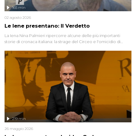
165 min
02 agosto 2026
Le Iene presentano: Il Verdetto
La Iena Nina Palmieri ripercorre alcune delle più importanti
storie di cronaca italiana: la strage del Circeo e l'omicidio di
Avetrana.
219 min
26 maggio 2026