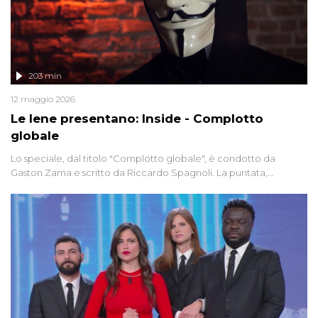
203 min
12 maggio 2026
Le Iene presentano: Inside - Complotto
globale
Lo speciale, dal titolo "Complotto globale", è condotto da
Gaston Zama e scritto da Riccardo Spagnoli. La puntata,
dedicata alle grandi teorie cospirazioniste del nostro tempo,
racconta l'universo delle narrazioni alternative, dei sospetti
globali e del complottismo che negli ultimi anni hanno invaso
social network, talk show, piazze digitali e immaginario collettivo.