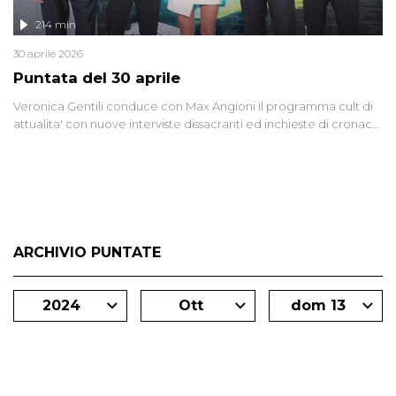
214 min
30 aprile 2026
Puntata del 30 aprile
Veronica Gentili conduce con Max Angioni il programma cult di
attualita' con nuove interviste dissacranti ed inchieste di cronaca
degli inviati.
ARCHIVIO PUNTATE
2024
Ott
dom 13