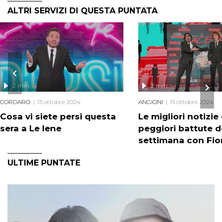
ALTRI SERVIZI DI QUESTA PUNTATA
2 min
2 min
CORDARO
13 ottobre 2024
ANGIONI
13 ottobre 2024
Cosa vi siete persi questa
Le migliori notizie 
sera a Le Iene
peggiori battute d
settimana con Fior
Mannoia
ULTIME PUNTATE