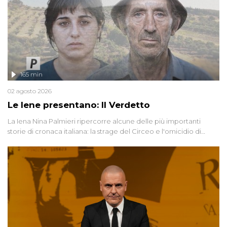
165 min
02 agosto 2026
Le Iene presentano: Il Verdetto
La Iena Nina Palmieri ripercorre alcune delle più importanti
storie di cronaca italiana: la strage del Circeo e l'omicidio di
Avetrana.