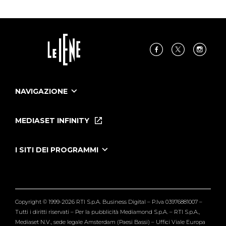
NAVIGAZIONE
Home
Puntate
MEDIASET INFINITY
Le Iene Presentano Inside
Puntate Ieneyeh
Tutti i servizi
I SITI DEI PROGRAMMI
Le Iene
Grande Fratello
Segnalazioni
L'Isola dei Famosi
Pubblico
Striscia la Notizia
Maria De Filippi
Copyright © 1999-2026 RTI S.p.A. Business Digital – P.Iva 03976881007 –
Verissimo
Tutti i diritti riservati – Per la pubblicità Mediamond S.p.A. – RTI S.p.A.,
Mediaset N.V., sede legale Amsterdam (Paesi Bassi) – Uffici Viale Europa