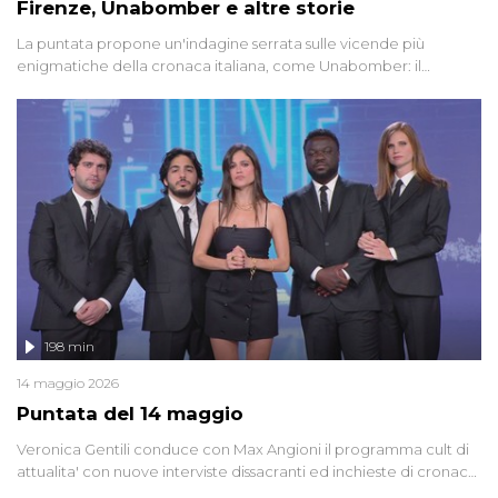
Firenze, Unabomber e altre storie
La puntata propone un'indagine serrata sulle vicende più
enigmatiche della cronaca italiana, come Unabomber: il
dinamitardo seriale responsabile di decine di attentati tra gli anni
'90 e il 2000 che, inquietantemente, potrebbe essere ancora in
libertà. Lo speciale affronta inoltre le zone d'ombra sul Mostro di
Firenze, le cui responsabilità appaiono ancora oggi avvolte in un
groviglio di dubbi mai chiariti. Nel corso dello speciale anche
l'intervista inedita a Olindo Romano, realizzata ne...
198 min
14 maggio 2026
Puntata del 14 maggio
Veronica Gentili conduce con Max Angioni il programma cult di
attualita' con nuove interviste dissacranti ed inchieste di cronaca
degli inviati.