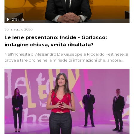
219 min
26 maggio 2026
Le Iene presentano: Inside - Garlasco:
indagine chiusa, verità ribaltata?
Nell'inchiesta di Alessandro De Giuseppe e Riccardo Festinese, si
prova a fare ordine nella miriade di informazioni che, ancora
oggi, continuano a emergere attorno a una delle vicende
giudiziarie più discusse degli ultimi anni. Lo speciale ricostruisce la
vicenda mettendo in fila testimonianze, errori, dettagli
controversi e i protagonisti di un'indagine che sembra non avere
fine.