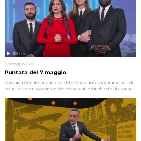
189 min
07 maggio 2026
Puntata del 7 maggio
Veronica Gentili conduce con Max Angioni il programma cult di
attualita' con nuove interviste dissacranti ed inchieste di cronaca
degli inviati.