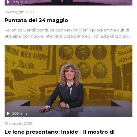
206 min
24 maggio 2026
Puntata del 24 maggio
Veronica Gentili conduce con Max Angioni il programma cult di
attualita' con nuove interviste dissacranti ed inchieste di cronaca
degli inviati.
200 min
19 maggio 2026
Le Iene presentano: Inside - Il mostro di