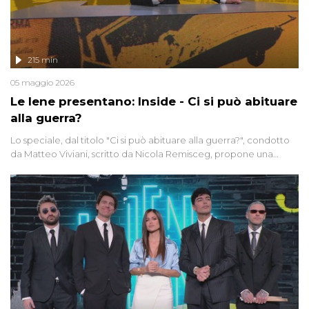
215 min
05 maggio 2026
Le Iene presentano: Inside - Ci si può abituare
alla guerra?
Lo speciale, dal titolo "Ci si può abituare alla guerra?", condotto
da Matteo Viviani, scritto da Nicola Remisceg, propone una
riflessione - con l'aiuto di economisti, esperti militari e giornalisti
di settore - su quanto la guerra sia diventata una realtà pervasiva.
Anche se l'Italia non è direttamente coinvolta in conflitti armati, il
contesto globale rende impossibile considerarla un fenomeno
lontano.