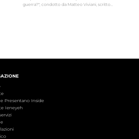
naca
intervi
guerra?", condotto da Matteo Viviani, scritto
degli i
da Nicola Remisceg, propone una riflessione -
con l'aiuto di economisti, esperti militari e
giornalisti di settore - su quanto la guerra sia
diventata una realtà pervasiva. Anche se l'Italia
non è direttamente coinvolta in conflitti
armati, il contesto globale rende impossibile
considerarla un fenomeno lontano.
GAZIONE
e
te
ne Presentano Inside
te Ieneyeh
servizi
ne
azioni
ico