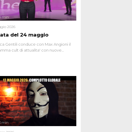
6 min
gio 2026
ata del 24 maggio
ca Gentili conduce con Max Angioni il
mma cult di attualita' con nuove
ste dissacranti ed inchieste di cronaca
nviati.
3 min