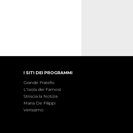
ste dissacranti ed inchieste di cronaca
nviati.
I SITI DEI PROGRAMMI
Grande Fratello
L'Isola dei Famosi
Striscia la Notizia
Maria De Filippi
Verissimo