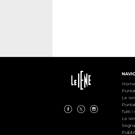
interviste dissacranti ed inchieste di cro
degli inviati.
NAVI
Hom
Punta
Le Ie
Punta
Tutti i 
Le Ie
Segnal
Pubbl