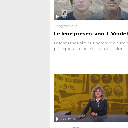
165 min
02 agosto 2026
Le Iene presentano: Il Verde
La Iena Nina Palmieri ripercorre alcune 
più importanti storie di cronaca italiana: 
strage del Circeo e l'omicidio di Avetran
200 min