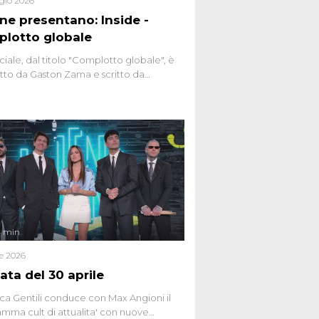
gio 2026
ene presentano: Inside -
lotto globale
ciale, dal titolo "Complotto globale", è
to da Gaston Zama e scritto da
do Spagnoli. La puntata, dedicata alle
 teorie cospirazioniste del nostro
 racconta l'universo delle narrazioni
tive, dei sospetti globali e del
ttismo che negli ultimi anni hanno
social network, talk show, piazze digitali
ginario collettivo.
4 min
le 2026
ata del 30 aprile
ca Gentili conduce con Max Angioni il
mma cult di attualita' con nuove