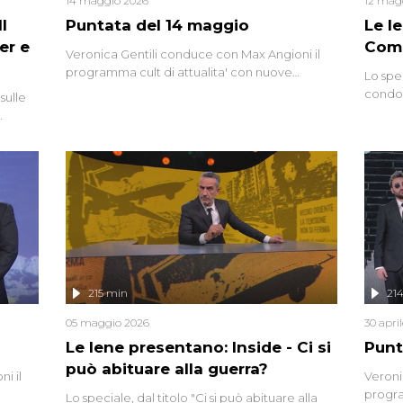
14 maggio 2026
12 mag
l
Puntata del 14 maggio
Le I
er e
Comp
Veronica Gentili conduce con Max Angioni il
programma cult di attualita' con nuove
Lo spe
interviste dissacranti ed inchieste di cronaca
condot
sulle
degli inviati.
Riccar
grandi
do
tempo,
i tra
alterna
nte,
complo
eciale
invaso 
ro di
e imma
ancora
lizzata
215 min
21
05 maggio 2026
30 apri
Le Iene presentano: Inside - Ci si
Punt
può abituare alla guerra?
i il
Veroni
progra
Lo speciale, dal titolo "Ci si può abituare alla