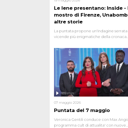
19 maggio 2026
Le Iene presentano: Inside - I
mostro di Firenze, Unabomb
altre storie
La puntata propone un'indagine serrata 
vicende più enigmatiche della cronaca
italiana, come Unabomber: il dinamitar
seriale responsabile di decine di attentat
gli anni '90 e il 2000 che, inquietanteme
potrebbe essere ancora in libertà. Lo sp
affronta inoltre le zone d'ombra sul Most
Firenze, le cui responsabilità appaiono 
oggi avvolte in un groviglio di dubbi mai
chiariti. Nel corso dello speciale anche
l'intervista inedita a Olindo Romano, rea
189 min
ne...
07 maggio 2026
Puntata del 7 maggio
Veronica Gentili conduce con Max Angion
programma cult di attualita' con nuove