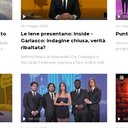
219 min
20
26 maggio 2026
24 mag
tto
Le Iene presentano: Inside -
Punt
Garlasco: indagine chiusa, verità
delle
Veroni
ribaltata?
la
progra
a.
intervi
Nell'inchiesta di Alessandro De Giuseppe e
degli i
Riccardo Festinese, si prova a fare ordine nella
miriade di informazioni che, ancora oggi,
continuano a emergere attorno a una delle
vicende giudiziarie più discusse degli ultimi
anni. Lo speciale ricostruisce la vicenda
mettendo in fila testimonianze, errori, dettagli
controversi e i protagonisti di un'indagine che
sembra non avere fine.
198 min
20