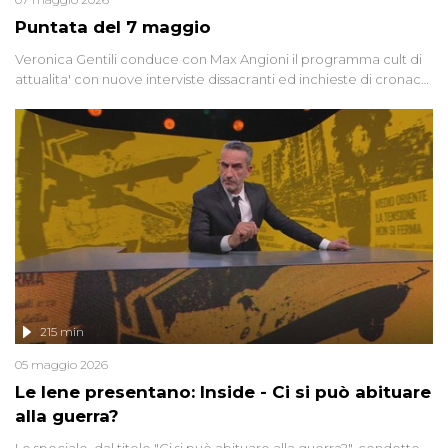
Puntata del 7 maggio
Veronica Gentili conduce con Max Angioni il programma cult di
attualita' con nuove interviste dissacranti ed inchieste di cronaca
degli inviati.
215 min
05 maggio 2026
Le Iene presentano: Inside - Ci si può abituare
alla guerra?