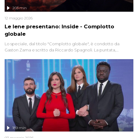
203 min
12 maggio 2026
Le Iene presentano: Inside - Complotto
globale
Lo speciale, dal titolo "Complotto globale", è condotto da
Gaston Zama e scritto da Riccardo Spagnoli. La puntata,
dedicata alle grandi teorie cospirazioniste del nostro tempo,
racconta l'universo delle narrazioni alternative, dei sospetti
globali e del complottismo che negli ultimi anni hanno invaso
social network, talk show, piazze digitali e immaginario collettivo.
189 min
07 maggio 2026