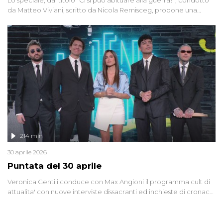
Lo speciale, dal titolo "Ci si può abituare alla guerra?", condotto
da Matteo Viviani, scritto da Nicola Remisceg, propone una
riflessione - con l'aiuto di economisti, esperti militari e giornalisti
di settore - su quanto la guerra sia diventata una realtà pervasiva.
Anche se l'Italia non è direttamente coinvolta in conflitti armati, il
contesto globale rende impossibile considerarla un fenomeno
lontano.
214 min
30 aprile 2026
Puntata del 30 aprile
Veronica Gentili conduce con Max Angioni il programma cult di
attualita' con nuove interviste dissacranti ed inchieste di cronaca
degli inviati.