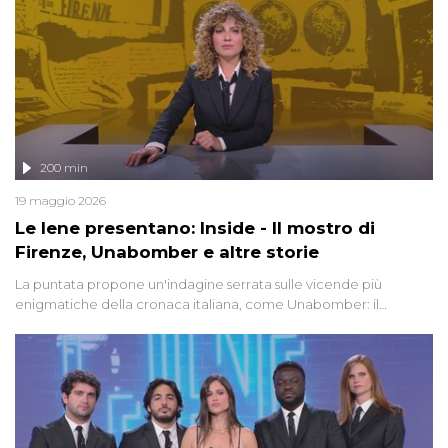
200 min
19 maggio 2026
Le Iene presentano: Inside - Il mostro di
Firenze, Unabomber e altre storie
La puntata propone un'indagine serrata sulle vicende più
enigmatiche della cronaca italiana, come Unabomber: il
dinamitardo seriale responsabile di decine di attentati tra gli anni
'90 e il 2000 che, inquietantemente, potrebbe essere ancora in
libertà. Lo speciale affronta inoltre le zone d'ombra sul Mostro di
Firenze, le cui responsabilità appaiono ancora oggi avvolte in un
groviglio di dubbi mai chiariti. Nel corso dello speciale anche
l'intervista inedita a Olindo Romano, realizzata ne...