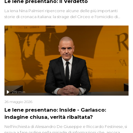
Le Iene presentano: Il Verdetto
La Iena Nina Palmieri ripercorre alcune delle più importanti
storie di cronaca italiana: la strage del Circeo e l'omicidio di
Avetrana.
219 min
26 maggio 2026
Le Iene presentano: Inside - Garlasco:
indagine chiusa, verità ribaltata?
Nell'inchiesta di Alessandro De Giuseppe e Riccardo Festinese, si
prova a fare ordine nella miriade di informazioni che, ancora