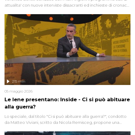
attualita' con nuove interviste dissacranti ed inchieste di cronaca
degli inviati.
215 min
05 maggio 2026
Le Iene presentano: Inside - Ci si può abituare
alla guerra?
Lo speciale, dal titolo "Ci si può abituare alla guerra?", condotto
da Matteo Viviani, scritto da Nicola Remisceg, propone una
riflessione - con l'aiuto di economisti, esperti militari e giornalisti
di settore - su quanto la guerra sia diventata una realtà pervasiva.