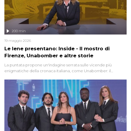
200 min
19 maggio 2026
Le Iene presentano: Inside - Il mostro di
Firenze, Unabomber e altre storie
La puntata propone un'indagine serrata sulle vicende più
enigmatiche della cronaca italiana, come Unabomber: il
dinamitardo seriale responsabile di decine di attentati tra gli anni
'90 e il 2000 che, inquietantemente, potrebbe essere ancora in
libertà. Lo speciale affronta inoltre le zone d'ombra sul Mostro di
Firenze, le cui responsabilità appaiono ancora oggi avvolte in un
groviglio di dubbi mai chiariti. Nel corso dello speciale anche
l'intervista inedita a Olindo Romano, realizzata ne...