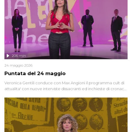
controversi e i protagonisti di un'indagine che sembra non avere
fine.
206 min
24 maggio 2026
Puntata del 24 maggio
Veronica Gentili conduce con Max Angioni il programma cult di
attualita' con nuove interviste dissacranti ed inchieste di cronaca
degli inviati.