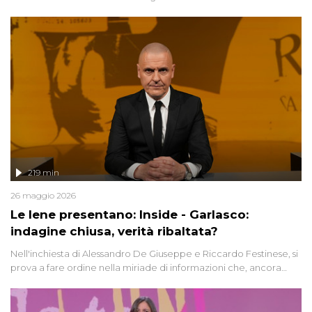
Avetrana.
219 min
26 maggio 2026
Le Iene presentano: Inside - Garlasco:
indagine chiusa, verità ribaltata?
Nell'inchiesta di Alessandro De Giuseppe e Riccardo Festinese, si
prova a fare ordine nella miriade di informazioni che, ancora
oggi, continuano a emergere attorno a una delle vicende
giudiziarie più discusse degli ultimi anni. Lo speciale ricostruisce la
vicenda mettendo in fila testimonianze, errori, dettagli