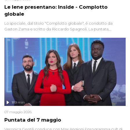
Le Iene presentano: Inside - Complotto
globale
Lo speciale, dal titolo "Complotto globale", è condotto da
Gaston Zama e scritto da Riccardo Spagnoli. La puntata,
dedicata alle grandi teorie cospirazioniste del nostro tempo,
racconta l'universo delle narrazioni alternative, dei sospetti
globali e del complottismo che negli ultimi anni hanno invaso
social network, talk show, piazze digitali e immaginario collettivo.
189 min
07 maggio 2026
Puntata del 7 maggio
Veronica Gentili conduce con Max Angioni il programma cult di