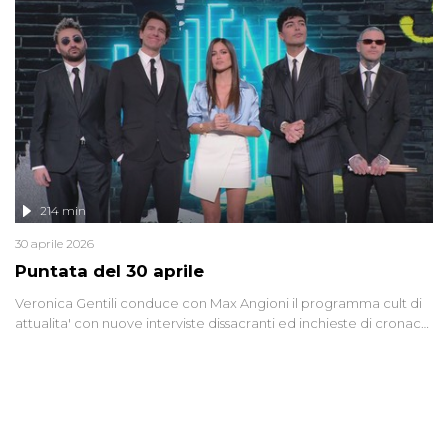
Anche se l'Italia non è direttamente coinvolta in conflitti armati, il
contesto globale rende impossibile considerarla un fenomeno
lontano.
214 min
30 aprile 2026
Puntata del 30 aprile
Veronica Gentili conduce con Max Angioni il programma cult di
attualita' con nuove interviste dissacranti ed inchieste di cronaca
degli inviati.