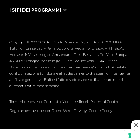
Puntate Ieneyeh
Tutti i servizi
I SITI DEI PROGRAMMI
Le Iene
Grande Fratello
Segnalazioni
L'Isola dei Famosi
Pubblico
Striscia la Notizia
Maria De Filippi
Copyright © 1999-2026 RTI S.p.A. Business Digital – P.Iva 03976881007 –
Verissimo
Tutti i diritti riservati – Per la pubblicità Mediamond S.p.A. – RTI S.p.A.,
Mediaset N.V., sede legale Amsterdam (Paesi Bassi) – Uffici Viale Europa
46, 20093 Cologno Monzese (MI) - Cap. Soc. int. vers. € 614.238.333.
Rispetto ai contenuti e ai dati personali trasmessi e/o riprodotti è vietata
ogni utilizzazione funzionale all'addestramento di sistemi di intelligenza
artificiale generativa. È altresì fatto divieto espresso di utilizzare mezzi
automatizzati di data scraping.
Termini di servizio
Comitato Media e Minori
Parental Control
Regolamentazione per Opere Web
Privacy
Cookie Policy