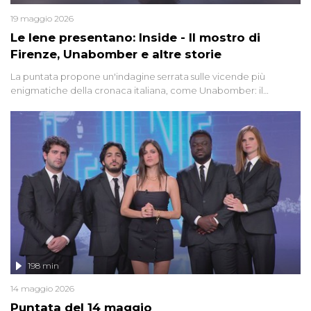
19 maggio 2026
Le Iene presentano: Inside - Il mostro di
Firenze, Unabomber e altre storie
La puntata propone un'indagine serrata sulle vicende più
enigmatiche della cronaca italiana, come Unabomber: il
dinamitardo seriale responsabile di decine di attentati tra gli anni
'90 e il 2000 che, inquietantemente, potrebbe essere ancora in
libertà. Lo speciale affronta inoltre le zone d'ombra sul Mostro di
Firenze, le cui responsabilità appaiono ancora oggi avvolte in un
groviglio di dubbi mai chiariti. Nel corso dello speciale anche
l'intervista inedita a Olindo Romano, realizzata ne...
198 min
14 maggio 2026
Puntata del 14 maggio