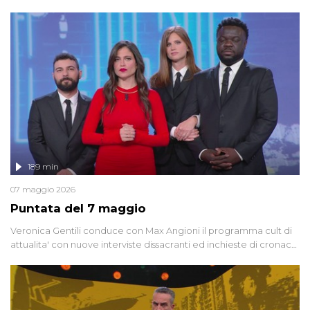
dedicata alle grandi teorie cospirazioniste del nostro tempo,
racconta l'universo delle narrazioni alternative, dei sospetti
globali e del complottismo che negli ultimi anni hanno invaso
social network, talk show, piazze digitali e immaginario collettivo.
189 min
07 maggio 2026
Puntata del 7 maggio
Veronica Gentili conduce con Max Angioni il programma cult di
attualita' con nuove interviste dissacranti ed inchieste di cronaca
degli inviati.