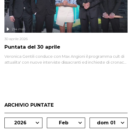
214 min
30 aprile 2026
Puntata del 30 aprile
Veronica Gentili conduce con Max Angioni il programma cult di
attualita' con nuove interviste dissacranti ed inchieste di cronaca
degli inviati.
ARCHIVIO PUNTATE
2026
Feb
dom 01