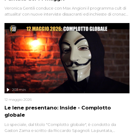
Veronica Gentili conduce con Max Angioni il programma cult di
attualita' con nuove interviste dissacranti ed inchieste di cronaca
degli inviati.
203 min
12 maggio 2026
Le Iene presentano: Inside - Complotto
globale
Lo speciale, dal titolo "Complotto globale", è condotto da
Gaston Zama e scritto da Riccardo Spagnoli. La puntata,