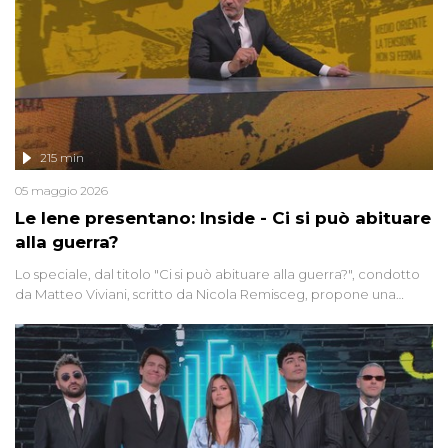
215 min
05 maggio 2026
Le Iene presentano: Inside - Ci si può abituare
alla guerra?
Lo speciale, dal titolo "Ci si può abituare alla guerra?", condotto
da Matteo Viviani, scritto da Nicola Remisceg, propone una
riflessione - con l'aiuto di economisti, esperti militari e giornalisti
di settore - su quanto la guerra sia diventata una realtà pervasiva.
Anche se l'Italia non è direttamente coinvolta in conflitti armati, il
contesto globale rende impossibile considerarla un fenomeno
lontano.