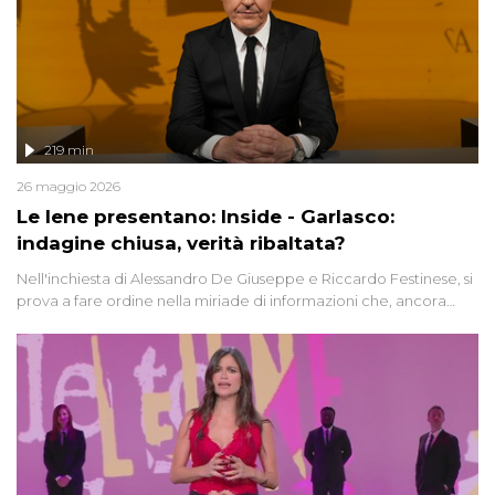
219 min
26 maggio 2026
Le Iene presentano: Inside - Garlasco:
indagine chiusa, verità ribaltata?
Nell'inchiesta di Alessandro De Giuseppe e Riccardo Festinese, si
prova a fare ordine nella miriade di informazioni che, ancora
oggi, continuano a emergere attorno a una delle vicende
giudiziarie più discusse degli ultimi anni. Lo speciale ricostruisce la
vicenda mettendo in fila testimonianze, errori, dettagli
controversi e i protagonisti di un'indagine che sembra non avere
fine.