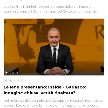
La Iena Nina Palmieri ripercorre alcune delle più importanti
storie di cronaca italiana: la strage del Circeo e l'omicidio di
Avetrana.
219 min
26 maggio 2026
Le Iene presentano: Inside - Garlasco:
indagine chiusa, verità ribaltata?
Nell'inchiesta di Alessandro De Giuseppe e Riccardo Festinese, si
prova a fare ordine nella miriade di informazioni che, ancora