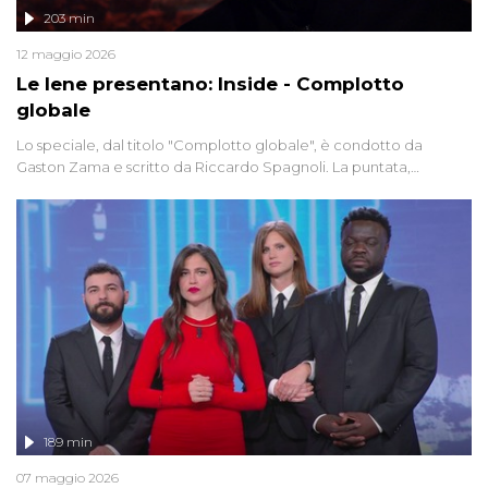
203 min
12 maggio 2026
Le Iene presentano: Inside - Complotto
globale
Lo speciale, dal titolo "Complotto globale", è condotto da
Gaston Zama e scritto da Riccardo Spagnoli. La puntata,
dedicata alle grandi teorie cospirazioniste del nostro tempo,
racconta l'universo delle narrazioni alternative, dei sospetti
globali e del complottismo che negli ultimi anni hanno invaso
social network, talk show, piazze digitali e immaginario collettivo.
189 min
07 maggio 2026