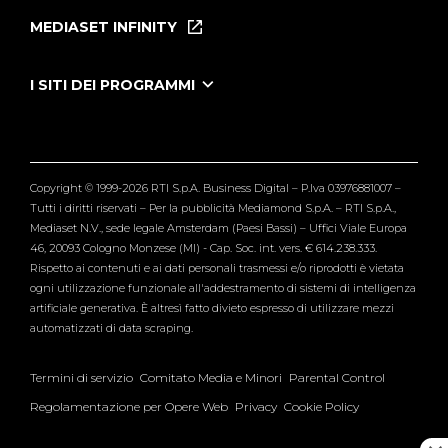
Puntate
MEDIASET INFINITY
Le Iene Presentano Inside
Puntate Ieneyeh
Tutti i servizi
I SITI DEI PROGRAMMI
Le Iene
Grande Fratello
Segnalazioni
L'Isola dei Famosi
Pubblico
Striscia la Notizia
Maria De Filippi
Copyright © 1999-2026 RTI S.p.A. Business Digital – P.Iva 03976881007 –
Verissimo
Tutti i diritti riservati – Per la pubblicità Mediamond S.p.A. – RTI S.p.A.,
Mediaset N.V., sede legale Amsterdam (Paesi Bassi) – Uffici Viale Europa
46, 20093 Cologno Monzese (MI) - Cap. Soc. int. vers. € 614.238.333.
Rispetto ai contenuti e ai dati personali trasmessi e/o riprodotti è vietata
ogni utilizzazione funzionale all'addestramento di sistemi di intelligenza
artificiale generativa. È altresì fatto divieto espresso di utilizzare mezzi
automatizzati di data scraping.
Termini di servizio
Comitato Media e Minori
Parental Control
Regolamentazione per Opere Web
Privacy
Cookie Policy