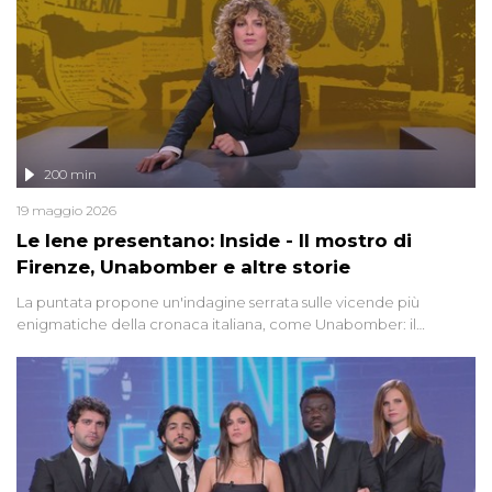
200 min
19 maggio 2026
Le Iene presentano: Inside - Il mostro di
Firenze, Unabomber e altre storie
La puntata propone un'indagine serrata sulle vicende più
enigmatiche della cronaca italiana, come Unabomber: il
dinamitardo seriale responsabile di decine di attentati tra gli anni
'90 e il 2000 che, inquietantemente, potrebbe essere ancora in
libertà. Lo speciale affronta inoltre le zone d'ombra sul Mostro di
Firenze, le cui responsabilità appaiono ancora oggi avvolte in un
groviglio di dubbi mai chiariti. Nel corso dello speciale anche
l'intervista inedita a Olindo Romano, realizzata ne...