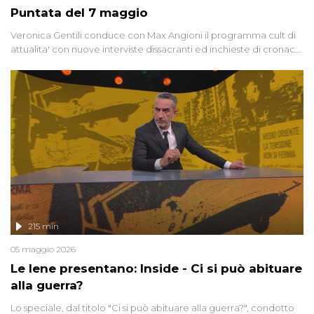
Puntata del 7 maggio
Veronica Gentili conduce con Max Angioni il programma cult di
attualita' con nuove interviste dissacranti ed inchieste di cronaca
degli inviati.
215 min
05 maggio 2026
Le Iene presentano: Inside - Ci si può abituare
alla guerra?
Lo speciale, dal titolo "Ci si può abituare alla guerra?", condotto