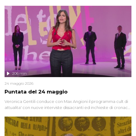
oggi, continuano a emergere attorno a una delle vicende
giudiziarie più discusse degli ultimi anni. Lo speciale ricostruisce la
vicenda mettendo in fila testimonianze, errori, dettagli
controversi e i protagonisti di un'indagine che sembra non avere
fine.
206 min
24 maggio 2026
Puntata del 24 maggio
Veronica Gentili conduce con Max Angioni il programma cult di
attualita' con nuove interviste dissacranti ed inchieste di cronaca
degli inviati.