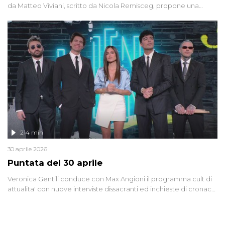
da Matteo Viviani, scritto da Nicola Remisceg, propone una
riflessione - con l'aiuto di economisti, esperti militari e giornalisti
di settore - su quanto la guerra sia diventata una realtà pervasiva.
Anche se l'Italia non è direttamente coinvolta in conflitti armati, il
contesto globale rende impossibile considerarla un fenomeno
lontano.
214 min
30 aprile 2026
Puntata del 30 aprile
Veronica Gentili conduce con Max Angioni il programma cult di
attualita' con nuove interviste dissacranti ed inchieste di cronaca
degli inviati.