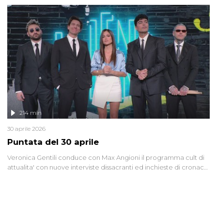
riflessione - con l'aiuto di economisti, esperti militari e giornalisti
di settore - su quanto la guerra sia diventata una realtà pervasiva.
Anche se l'Italia non è direttamente coinvolta in conflitti armati, il
contesto globale rende impossibile considerarla un fenomeno
lontano.
214 min
30 aprile 2026
Puntata del 30 aprile
Veronica Gentili conduce con Max Angioni il programma cult di
attualita' con nuove interviste dissacranti ed inchieste di cronaca
degli inviati.