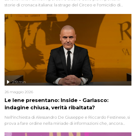
storie di cronaca italiana: la strage del Circeo e l'omicidio di
Avetrana.
219 min
26 maggio 2026
Le Iene presentano: Inside - Garlasco:
indagine chiusa, verità ribaltata?
Nell'inchiesta di Alessandro De Giuseppe e Riccardo Festinese, si
prova a fare ordine nella miriade di informazioni che, ancora
oggi, continuano a emergere attorno a una delle vicende
giudiziarie più discusse degli ultimi anni. Lo speciale ricostruisce la