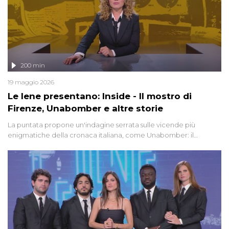
200 min
19 maggio 2026
Le Iene presentano: Inside - Il mostro di
Firenze, Unabomber e altre storie
La puntata propone un'indagine serrata sulle vicende più
enigmatiche della cronaca italiana, come Unabomber: il
dinamitardo seriale responsabile di decine di attentati tra gli anni
'90 e il 2000 che, inquietantemente, potrebbe essere ancora in
libertà. Lo speciale affronta inoltre le zone d'ombra sul Mostro di
Firenze, le cui responsabilità appaiono ancora oggi avvolte in un
groviglio di dubbi mai chiariti. Nel corso dello speciale anche
l'intervista inedita a Olindo Romano, realizzata ne...