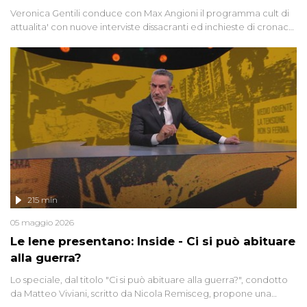
Veronica Gentili conduce con Max Angioni il programma cult di
attualita' con nuove interviste dissacranti ed inchieste di cronaca
degli inviati.
215 min
05 maggio 2026
Le Iene presentano: Inside - Ci si può abituare
alla guerra?
Lo speciale, dal titolo "Ci si può abituare alla guerra?", condotto
da Matteo Viviani, scritto da Nicola Remisceg, propone una