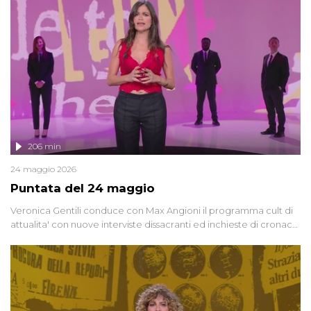
vicenda mettendo in fila testimonianze, errori, dettagli
controversi e i protagonisti di un'indagine che sembra non avere
fine.
206 min
24 maggio 2026
Puntata del 24 maggio
Veronica Gentili conduce con Max Angioni il programma cult di
attualita' con nuove interviste dissacranti ed inchieste di cronaca
degli inviati.