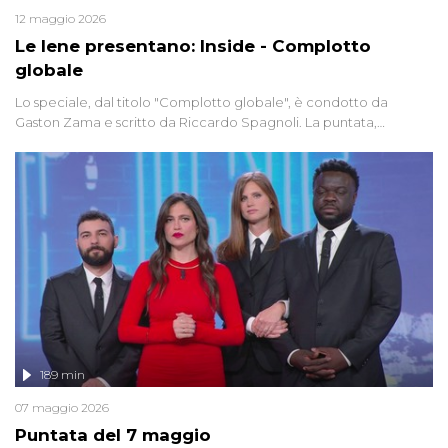
12 maggio 2026
Le Iene presentano: Inside - Complotto
globale
Lo speciale, dal titolo "Complotto globale", è condotto da
Gaston Zama e scritto da Riccardo Spagnoli. La puntata,
dedicata alle grandi teorie cospirazioniste del nostro tempo,
racconta l'universo delle narrazioni alternative, dei sospetti
globali e del complottismo che negli ultimi anni hanno invaso
social network, talk show, piazze digitali e immaginario collettivo.
189 min
07 maggio 2026
Puntata del 7 maggio