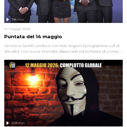
198 min
14 maggio 2026
Puntata del 14 maggio
Veronica Gentili conduce con Max Angioni il programma cult di
attualita' con nuove interviste dissacranti ed inchieste di cronaca
degli inviati.
203 min