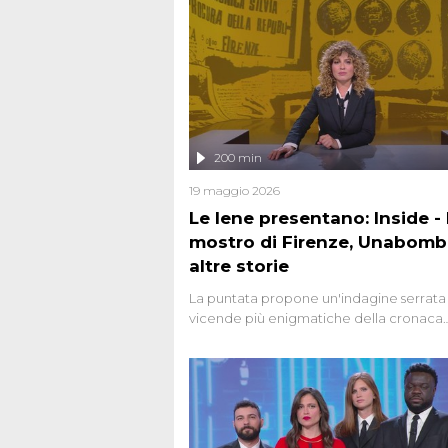
200 min
19 maggio 2026
Le Iene presentano: Inside - I
mostro di Firenze, Unabomb
altre storie
La puntata propone un'indagine serrata 
vicende più enigmatiche della cronaca
italiana, come Unabomber: il dinamitar
seriale responsabile di decine di attentat
gli anni '90 e il 2000 che, inquietanteme
potrebbe essere ancora in libertà. Lo sp
affronta inoltre le zone d'ombra sul Most
Firenze, le cui responsabilità appaiono 