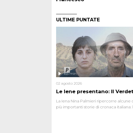
ULTIME PUNTATE
165 min
02 agosto 2026
Le Iene presentano: Il Verde
La Iena Nina Palmieri ripercorre alcune 
più importanti storie di cronaca italiana: 
strage del Circeo e l'omicidio di Avetran