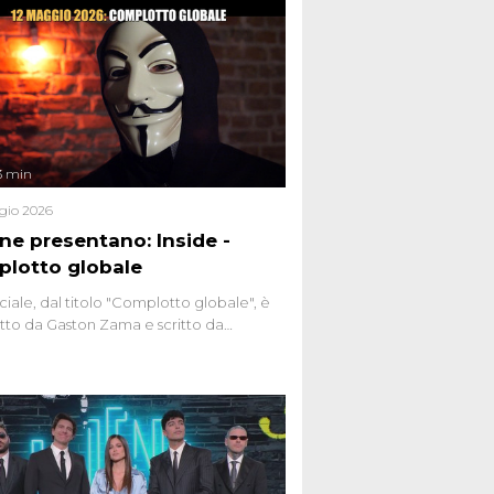
3 min
gio 2026
ene presentano: Inside -
lotto globale
ciale, dal titolo "Complotto globale", è
to da Gaston Zama e scritto da
do Spagnoli. La puntata, dedicata alle
 teorie cospirazioniste del nostro
 racconta l'universo delle narrazioni
tive, dei sospetti globali e del
ttismo che negli ultimi anni hanno
social network, talk show, piazze digitali
ginario collettivo.