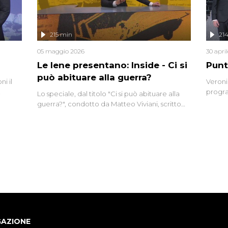
lizzata
215 min
21
05 maggio 2026
30 apri
Le Iene presentano: Inside - Ci si
Punt
può abituare alla guerra?
i il
Veroni
progra
Lo speciale, dal titolo "Ci si può abituare alla
naca
intervi
guerra?", condotto da Matteo Viviani, scritto
degli i
da Nicola Remisceg, propone una riflessione -
con l'aiuto di economisti, esperti militari e
giornalisti di settore - su quanto la guerra sia
diventata una realtà pervasiva. Anche se l'Italia
non è direttamente coinvolta in conflitti
armati, il contesto globale rende impossibile
considerarla un fenomeno lontano.
GAZIONE