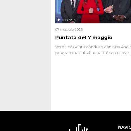
oggi avvolte in un groviglio di dubbi mai
chiariti. Nel corso dello speciale anche
l'intervista inedita a Olindo Romano, rea
189 min
ne...
07 maggio 2026
Puntata del 7 maggio
Veronica Gentili conduce con Max Angion
programma cult di attualita' con nuove
interviste dissacranti ed inchieste di cro
degli inviati.
NAVI