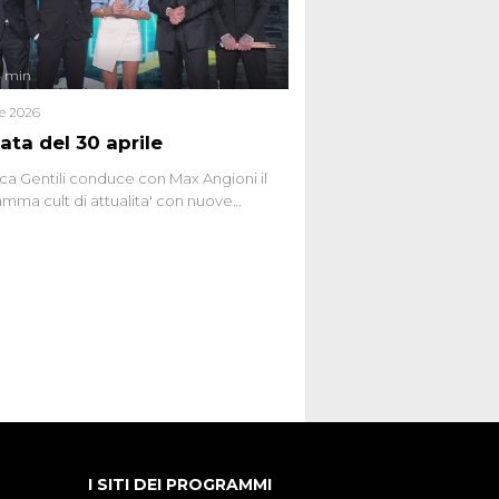
4 min
le 2026
ata del 30 aprile
ca Gentili conduce con Max Angioni il
mma cult di attualita' con nuove
ste dissacranti ed inchieste di cronaca
nviati.
I SITI DEI PROGRAMMI