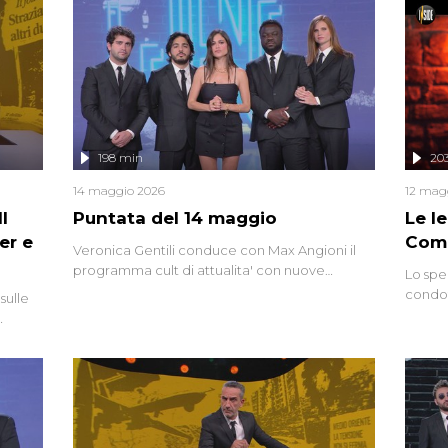
vicende giudiziarie più discusse degli ultimi
anni. Lo speciale ricostruisce la vicenda
mettendo in fila testimonianze, errori, dettagli
controversi e i protagonisti di un'indagine che
sembra non avere fine.
198 min
20
14 maggio 2026
12 mag
l
Puntata del 14 maggio
Le I
er e
Comp
Veronica Gentili conduce con Max Angioni il
programma cult di attualita' con nuove
Lo spe
interviste dissacranti ed inchieste di cronaca
condot
sulle
degli inviati.
Riccar
grandi
do
tempo,
i tra
alterna
nte,
complo
eciale
invaso 
ro di
e imma
ancora