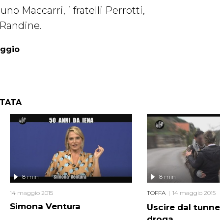
no Maccarri, i fratelli Perrotti,
 Randine.
aggio
NTATA
8 min
8 min
14 maggio 2015
TOFFA
14 maggio 2015
Simona Ventura
Uscire dal tunne
droga