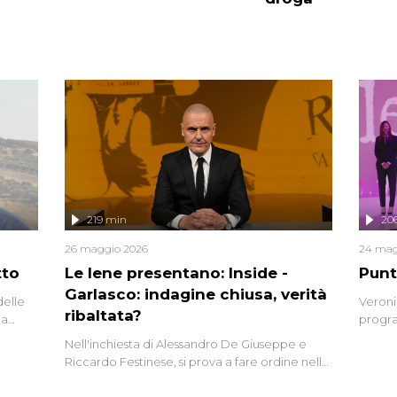
219 min
20
26 maggio 2026
24 mag
tto
Le Iene presentano: Inside -
Punt
Garlasco: indagine chiusa, verità
delle
Veroni
ribaltata?
la
progra
a.
intervi
Nell'inchiesta di Alessandro De Giuseppe e
degli i
Riccardo Festinese, si prova a fare ordine nella
miriade di informazioni che, ancora oggi,
continuano a emergere attorno a una delle