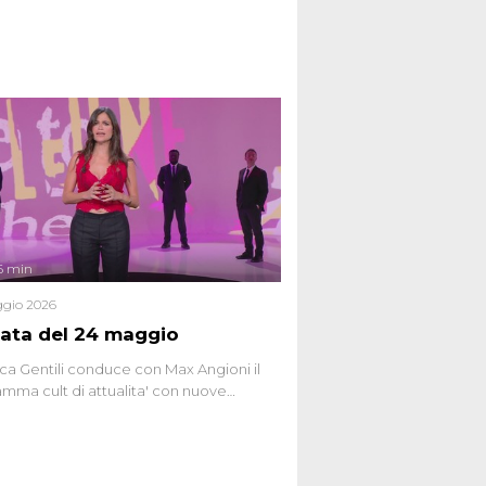
6 min
gio 2026
ata del 24 maggio
ca Gentili conduce con Max Angioni il
mma cult di attualita' con nuove
ste dissacranti ed inchieste di cronaca
nviati.