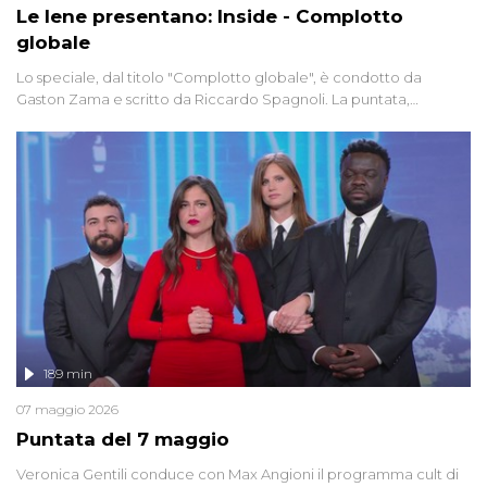
Le Iene presentano: Inside - Complotto
globale
Lo speciale, dal titolo "Complotto globale", è condotto da
Gaston Zama e scritto da Riccardo Spagnoli. La puntata,
dedicata alle grandi teorie cospirazioniste del nostro tempo,
racconta l'universo delle narrazioni alternative, dei sospetti
globali e del complottismo che negli ultimi anni hanno invaso
social network, talk show, piazze digitali e immaginario collettivo.
189 min
07 maggio 2026
Puntata del 7 maggio
Veronica Gentili conduce con Max Angioni il programma cult di