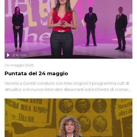
controversi e i protagonisti di un'indagine che sembra non avere
fine.
206 min
24 maggio 2026
Puntata del 24 maggio
Veronica Gentili conduce con Max Angioni il programma cult di
attualita' con nuove interviste dissacranti ed inchieste di cronaca
degli inviati.