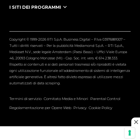
Tutti i servizi
I SITI DEI PROGRAMMI
Le Iene
Grande Fratello
Segnalazioni
L'Isola dei Famosi
Pubblico
Striscia la Notizia
Maria De Filippi
Copyright © 1999-2026 RTI S.p.A. Business Digital – P.Iva 03976881007 –
Verissimo
Tutti i diritti riservati – Per la pubblicità Mediamond S.p.A. – RTI S.p.A.,
Mediaset N.V., sede legale Amsterdam (Paesi Bassi) – Uffici Viale Europa
46, 20093 Cologno Monzese (MI) - Cap. Soc. int. vers. € 614.238.333.
Rispetto ai contenuti e ai dati personali trasmessi e/o riprodotti è vietata
ogni utilizzazione funzionale all'addestramento di sistemi di intelligenza
artificiale generativa. È altresì fatto divieto espresso di utilizzare mezzi
automatizzati di data scraping.
Termini di servizio
Comitato Media e Minori
Parental Control
Regolamentazione per Opere Web
Privacy
Cookie Policy