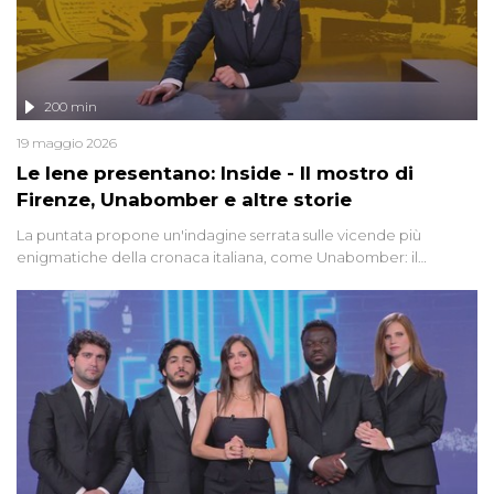
200 min
19 maggio 2026
Le Iene presentano: Inside - Il mostro di
Firenze, Unabomber e altre storie
La puntata propone un'indagine serrata sulle vicende più
enigmatiche della cronaca italiana, come Unabomber: il
dinamitardo seriale responsabile di decine di attentati tra gli anni
'90 e il 2000 che, inquietantemente, potrebbe essere ancora in
libertà. Lo speciale affronta inoltre le zone d'ombra sul Mostro di
Firenze, le cui responsabilità appaiono ancora oggi avvolte in un
groviglio di dubbi mai chiariti. Nel corso dello speciale anche
l'intervista inedita a Olindo Romano, realizzata ne...