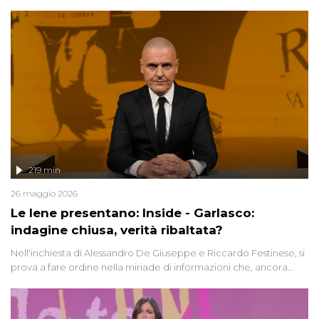
Avetrana.
219 min
26 maggio 2026
Le Iene presentano: Inside - Garlasco:
indagine chiusa, verità ribaltata?
Nell'inchiesta di Alessandro De Giuseppe e Riccardo Festinese, si
prova a fare ordine nella miriade di informazioni che, ancora
oggi, continuano a emergere attorno a una delle vicende
giudiziarie più discusse degli ultimi anni. Lo speciale ricostruisce la
vicenda mettendo in fila testimonianze, errori, dettagli