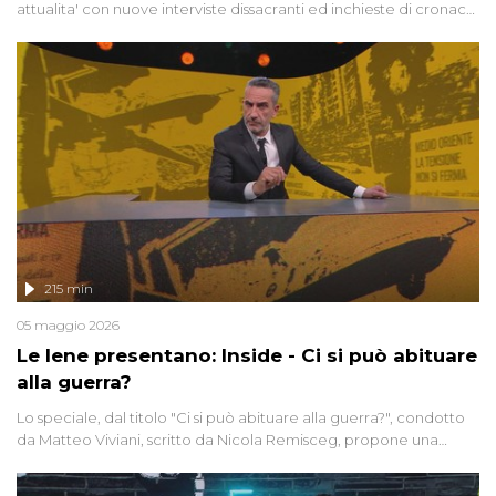
attualita' con nuove interviste dissacranti ed inchieste di cronaca
degli inviati.
215 min
05 maggio 2026
Le Iene presentano: Inside - Ci si può abituare
alla guerra?
Lo speciale, dal titolo "Ci si può abituare alla guerra?", condotto
da Matteo Viviani, scritto da Nicola Remisceg, propone una
riflessione - con l'aiuto di economisti, esperti militari e giornalisti
di settore - su quanto la guerra sia diventata una realtà pervasiva.