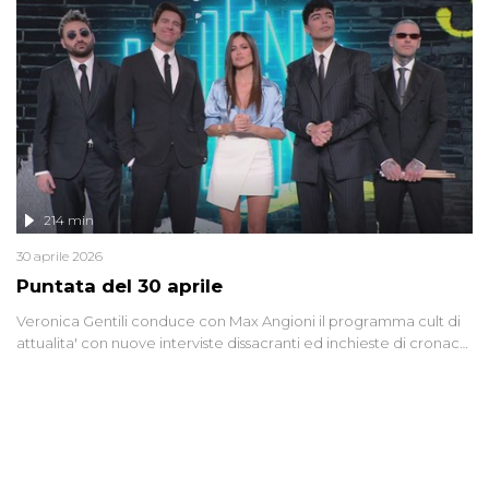
Anche se l'Italia non è direttamente coinvolta in conflitti armati, il
contesto globale rende impossibile considerarla un fenomeno
lontano.
214 min
30 aprile 2026
Puntata del 30 aprile
Veronica Gentili conduce con Max Angioni il programma cult di
attualita' con nuove interviste dissacranti ed inchieste di cronaca
degli inviati.