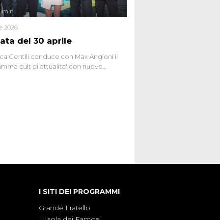
4 min
le 2026
ata del 30 aprile
ca Gentili conduce con Max Angioni il
mma cult di attualita' con nuove
ste dissacranti ed inchieste di cronaca
nviati.
I SITI DEI PROGRAMMI
Grande Fratello
L'Isola dei Famosi