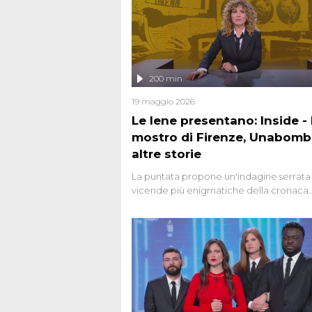
200 min
19 maggio 2026
Le Iene presentano: Inside - I
mostro di Firenze, Unabomb
altre storie
La puntata propone un'indagine serrata 
vicende più enigmatiche della cronaca
italiana, come Unabomber: il dinamitar
seriale responsabile di decine di attentat
gli anni '90 e il 2000 che, inquietanteme
potrebbe essere ancora in libertà. Lo sp
affronta inoltre le zone d'ombra sul Most
Firenze, le cui responsabilità appaiono 
oggi avvolte in un groviglio di dubbi mai
chiariti. Nel corso dello speciale anche