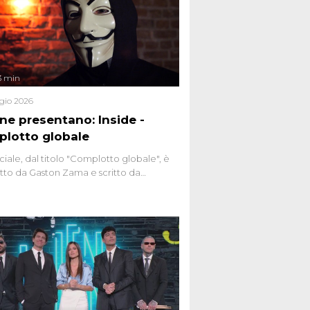
3 min
gio 2026
ene presentano: Inside -
lotto globale
ciale, dal titolo "Complotto globale", è
to da Gaston Zama e scritto da
do Spagnoli. La puntata, dedicata alle
 teorie cospirazioniste del nostro
 racconta l'universo delle narrazioni
tive, dei sospetti globali e del
ttismo che negli ultimi anni hanno
social network, talk show, piazze digitali
ginario collettivo.