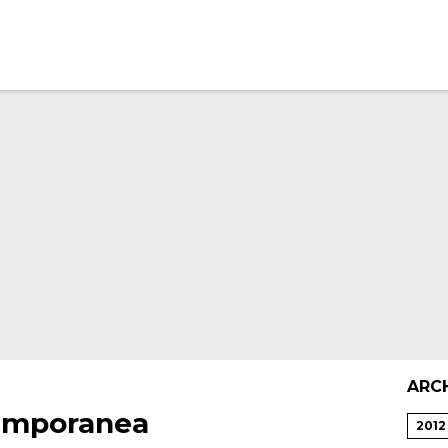
ARC
temporanea
2012