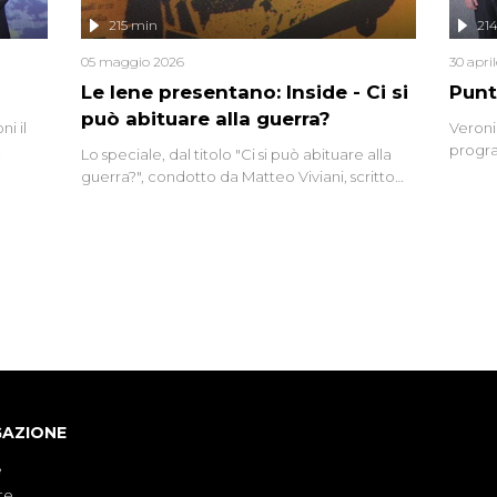
lizzata
215 min
21
05 maggio 2026
30 apri
Le Iene presentano: Inside - Ci si
Punt
può abituare alla guerra?
i il
Veroni
progra
Lo speciale, dal titolo "Ci si può abituare alla
naca
intervi
guerra?", condotto da Matteo Viviani, scritto
degli i
da Nicola Remisceg, propone una riflessione -
con l'aiuto di economisti, esperti militari e
giornalisti di settore - su quanto la guerra sia
diventata una realtà pervasiva. Anche se l'Italia
non è direttamente coinvolta in conflitti
armati, il contesto globale rende impossibile
considerarla un fenomeno lontano.
GAZIONE
e
te