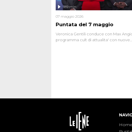
l'intervista inedita a Olindo Romano, rea
189 min
ne...
07 maggio 2026
Puntata del 7 maggio
Veronica Gentili conduce con Max Angion
programma cult di attualita' con nuove
interviste dissacranti ed inchieste di cro
degli inviati.
NAVI
Hom
Punta