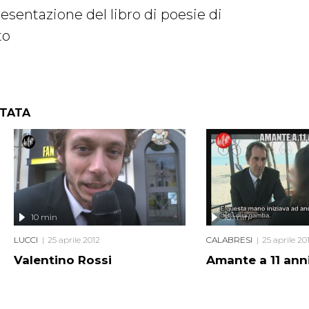
resentazione del libro di poesie di
to
NTATA
10 min
16 min
LUCCI
25 aprile 2012
CALABRESI
25 aprile 20
Valentino Rossi
Amante a 11 ann