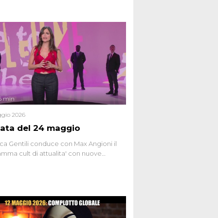
6 min
gio 2026
ata del 24 maggio
ca Gentili conduce con Max Angioni il
mma cult di attualita' con nuove
ste dissacranti ed inchieste di cronaca
nviati.