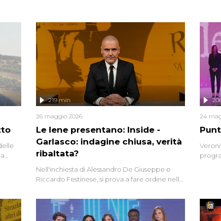
219 min
20
26 maggio 2026
24 mag
tto
Le Iene presentano: Inside -
Punt
Garlasco: indagine chiusa, verità
delle
Veroni
ribaltata?
la
progra
a.
intervi
Nell'inchiesta di Alessandro De Giuseppe e
degli i
Riccardo Festinese, si prova a fare ordine nella
miriade di informazioni che, ancora oggi,
continuano a emergere attorno a una delle
vicende giudiziarie più discusse degli ultimi
anni. Lo speciale ricostruisce la vicenda