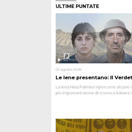
ULTIME PUNTATE
165 min
02 agosto 2026
Le Iene presentano: Il Verde
La Iena Nina Palmieri ripercorre alcune 
più importanti storie di cronaca italiana: 
strage del Circeo e l'omicidio di Avetran