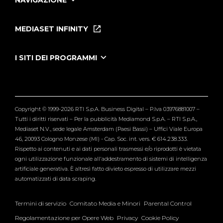
NAVIGAZIONE
Home
Puntate
MEDIASET INFINITY
Le Iene Presentano Inside
Puntate Ieneyeh
Tutti i servizi
I SITI DEI PROGRAMMI
Le Iene
Grande Fratello
Segnalazioni
L'Isola dei Famosi
Pubblico
Striscia la Notizia
Maria De Filippi
Copyright © 1999-2026 RTI S.p.A. Business Digital – P.Iva 03976881007 –
Verissimo
Tutti i diritti riservati – Per la pubblicità Mediamond S.p.A. – RTI S.p.A.,
Mediaset N.V., sede legale Amsterdam (Paesi Bassi) – Uffici Viale Europa
46, 20093 Cologno Monzese (MI) - Cap. Soc. int. vers. € 614.238.333.
Rispetto ai contenuti e ai dati personali trasmessi e/o riprodotti è vietata
ogni utilizzazione funzionale all'addestramento di sistemi di intelligenza
artificiale generativa. È altresì fatto divieto espresso di utilizzare mezzi
automatizzati di data scraping.
Termini di servizio
Comitato Media e Minori
Parental Control
Regolamentazione per Opere Web
Privacy
Cookie Policy