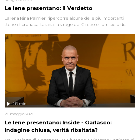
Le Iene presentano: Il Verdetto
La Iena Nina Palmieri ripercorre alcune delle più importanti
storie di cronaca italiana: la strage del Circeo e l'omicidio di
Avetrana.
219 min
26 maggio 2026
Le Iene presentano: Inside - Garlasco:
indagine chiusa, verità ribaltata?
Nell'inchiesta di Alessandro De Giuseppe e Riccardo Festinese, si