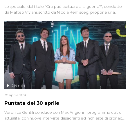
Lo speciale, dal titolo "Ci si può abituare alla guerra?", condotto
da Matteo Viviani, scritto da Nicola Remisceg, propone una
riflessione - con l'aiuto di economisti, esperti militari e giornalisti
di settore - su quanto la guerra sia diventata una realtà pervasiva.
Anche se l'Italia non è direttamente coinvolta in conflitti armati, il
contesto globale rende impossibile considerarla un fenomeno
lontano.
214 min
30 aprile 2026
Puntata del 30 aprile
Veronica Gentili conduce con Max Angioni il programma cult di
attualita' con nuove interviste dissacranti ed inchieste di cronaca
degli inviati.