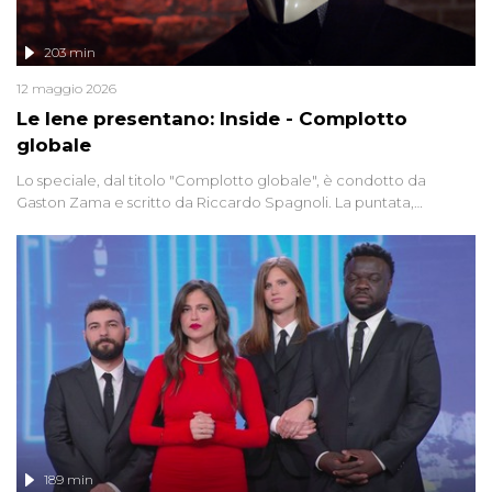
203 min
12 maggio 2026
Le Iene presentano: Inside - Complotto
globale
Lo speciale, dal titolo "Complotto globale", è condotto da
Gaston Zama e scritto da Riccardo Spagnoli. La puntata,
dedicata alle grandi teorie cospirazioniste del nostro tempo,
racconta l'universo delle narrazioni alternative, dei sospetti
globali e del complottismo che negli ultimi anni hanno invaso
social network, talk show, piazze digitali e immaginario collettivo.
189 min