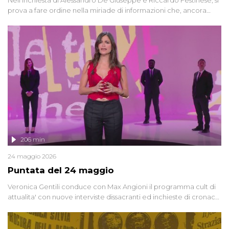
prova a fare ordine nella miriade di informazioni che, ancora
oggi, continuano a emergere attorno a una delle vicende
giudiziarie più discusse degli ultimi anni. Lo speciale ricostruisce la
vicenda mettendo in fila testimonianze, errori, dettagli
controversi e i protagonisti di un'indagine che sembra non avere
fine.
206 min
24 maggio 2026
Puntata del 24 maggio
Veronica Gentili conduce con Max Angioni il programma cult di
attualita' con nuove interviste dissacranti ed inchieste di cronaca
degli inviati.