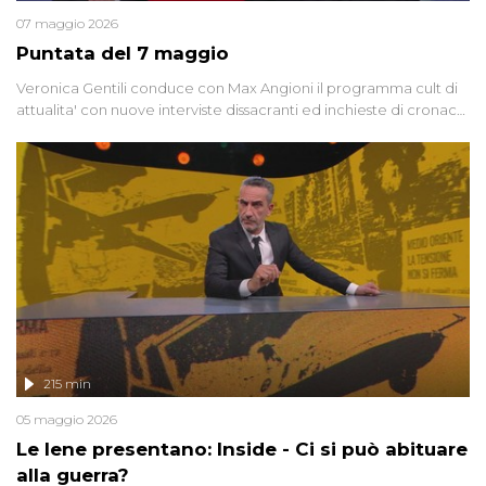
07 maggio 2026
Puntata del 7 maggio
Veronica Gentili conduce con Max Angioni il programma cult di
attualita' con nuove interviste dissacranti ed inchieste di cronaca
degli inviati.
215 min
05 maggio 2026
Le Iene presentano: Inside - Ci si può abituare
alla guerra?