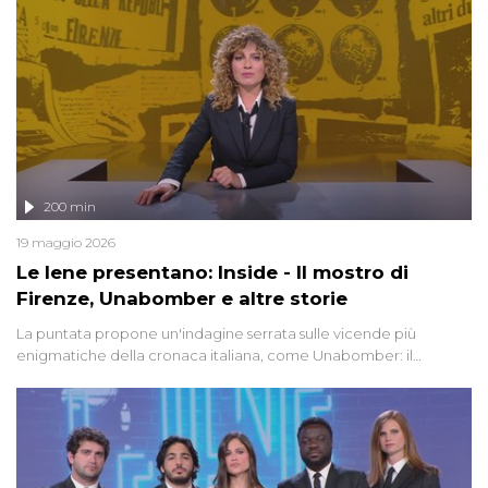
200 min
19 maggio 2026
Le Iene presentano: Inside - Il mostro di
Firenze, Unabomber e altre storie
La puntata propone un'indagine serrata sulle vicende più
enigmatiche della cronaca italiana, come Unabomber: il
dinamitardo seriale responsabile di decine di attentati tra gli anni
'90 e il 2000 che, inquietantemente, potrebbe essere ancora in
libertà. Lo speciale affronta inoltre le zone d'ombra sul Mostro di
Firenze, le cui responsabilità appaiono ancora oggi avvolte in un
groviglio di dubbi mai chiariti. Nel corso dello speciale anche
l'intervista inedita a Olindo Romano, realizzata ne...