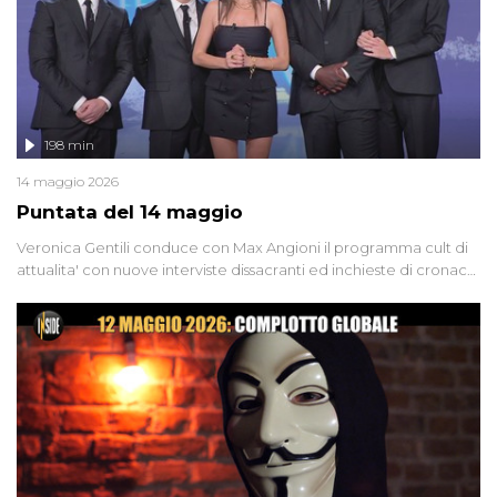
198 min
14 maggio 2026
Puntata del 14 maggio
Veronica Gentili conduce con Max Angioni il programma cult di
attualita' con nuove interviste dissacranti ed inchieste di cronaca
degli inviati.