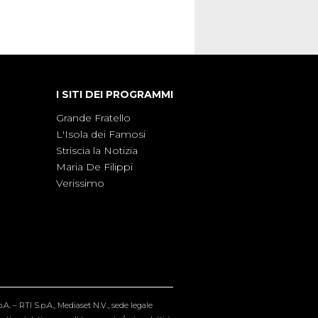
I SITI DEI PROGRAMMI
Grande Fratello
L'Isola dei Famosi
Striscia la Notizia
Maria De Filippi
Verissimo
A. – RTI S.p.A., Mediaset N.V., sede legale