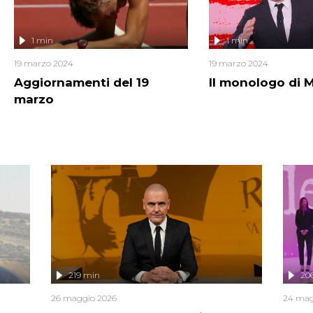
1 min
1 min
19 marzo 2024
19 marzo 2024
Aggiornamenti del 19
Il monologo di 
marzo
219 min
20
26 maggio 2026
24 mag