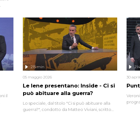
degli inviati.
Riccar
grandi
do
tempo,
i tra
alterna
nte,
complo
eciale
invaso 
ro di
e imma
ancora
lizzata
215 min
21
05 maggio 2026
30 apri
Le Iene presentano: Inside - Ci si
Punt
può abituare alla guerra?
i il
Veroni
progra
Lo speciale, dal titolo "Ci si può abituare alla
naca
intervi
guerra?", condotto da Matteo Viviani, scritto
degli i
da Nicola Remisceg, propone una riflessione -
con l'aiuto di economisti, esperti militari e
giornalisti di settore - su quanto la guerra sia
diventata una realtà pervasiva. Anche se l'Italia