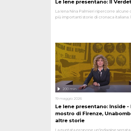
Le Iene presentano: Il Verde
La Iena Nina Palmieri ripercorre alcune 
più importanti storie di cronaca italiana: 
strage del Circeo e l'omicidio di Avetran
200 min
19 maggio 2026
Le Iene presentano: Inside - I
mostro di Firenze, Unabomb
altre storie
La puntata propone un'indagine serrata 