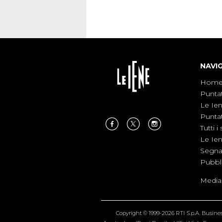
NAVI
Hom
Punta
Le Ie
Punta
Tutti i 
Le Ie
Segnal
Pubbl
Medias
Copyright © 1999-2026 RTI S.p.A. Business 