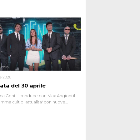
do Spagnoli. La puntata, dedicata alle
 teorie cospirazioniste del nostro
 racconta l'universo delle narrazioni
tive, dei sospetti globali e del
ttismo che negli ultimi anni hanno
social network, talk show, piazze digitali
ginario collettivo.
4 min
le 2026
ata del 30 aprile
ca Gentili conduce con Max Angioni il
mma cult di attualita' con nuove
ste dissacranti ed inchieste di cronaca
nviati.