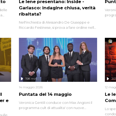
tto
Le Iene presentano: Inside -
Punt
Garlasco: indagine chiusa, verità
delle
Veroni
ribaltata?
la
progra
a.
intervi
Nell'inchiesta di Alessandro De Giuseppe e
degli i
Riccardo Festinese, si prova a fare ordine nella
miriade di informazioni che, ancora oggi,
continuano a emergere attorno a una delle
vicende giudiziarie più discusse degli ultimi
anni. Lo speciale ricostruisce la vicenda
mettendo in fila testimonianze, errori, dettagli
controversi e i protagonisti di un'indagine che
sembra non avere fine.
198 min
20
14 maggio 2026
12 mag
l
Puntata del 14 maggio
Le I
er e
Comp
Veronica Gentili conduce con Max Angioni il
programma cult di attualita' con nuove
Lo spe
interviste dissacranti ed inchieste di cronaca
condot
sulle