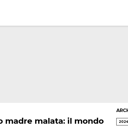
ARC
o madre malata: il mondo
202