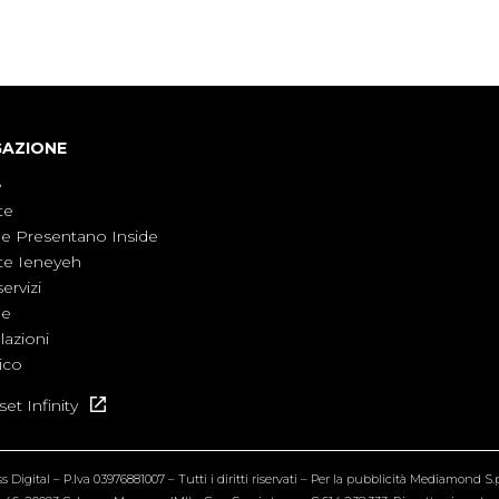
non è direttamente coinvolta in conflitti
armati, il contesto globale rende impossibile
considerarla un fenomeno lontano.
GAZIONE
e
te
ne Presentano Inside
te Ieneyeh
servizi
ne
azioni
ico
et Infinity
Digital – P.Iva 03976881007 – Tutti i diritti riservati – Per la pubblicità Mediamond S.p.