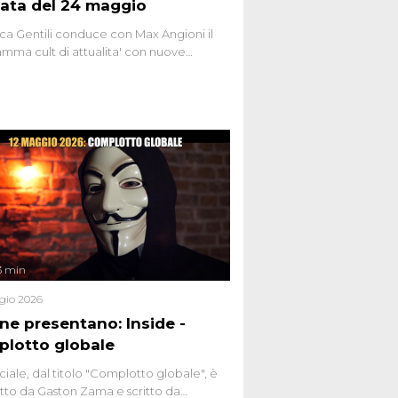
ata del 24 maggio
ca Gentili conduce con Max Angioni il
mma cult di attualita' con nuove
ste dissacranti ed inchieste di cronaca
nviati.
3 min
gio 2026
ene presentano: Inside -
lotto globale
ciale, dal titolo "Complotto globale", è
to da Gaston Zama e scritto da