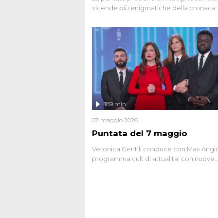
vicende più enigmatiche della cronaca
italiana, come Unabomber: il dinamitar
seriale responsabile di decine di attentat
gli anni '90 e il 2000 che, inquietanteme
potrebbe essere ancora in libertà. Lo sp
affronta inoltre le zone d'ombra sul Most
Firenze, le cui responsabilità appaiono 
oggi avvolte in un groviglio di dubbi mai
chiariti. Nel corso dello speciale anche
l'intervista inedita a Olindo Romano, rea
189 min
ne...
07 maggio 2026
Puntata del 7 maggio
Veronica Gentili conduce con Max Angion
programma cult di attualita' con nuove
interviste dissacranti ed inchieste di cro
degli inviati.