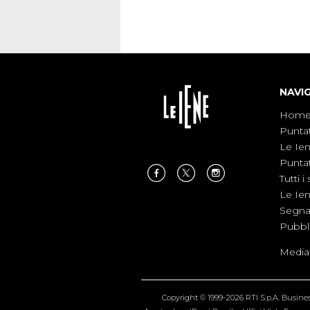
NAVI
Hom
Punta
Le Ie
Punta
Tutti i 
Le Ie
Segnal
Pubbl
Medias
Copyright © 1999-2026 RTI S.p.A. Business 