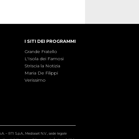
I SITI DEI PROGRAMMI
Grande Fratello
L'Isola dei Famosi
Striscia la Notizia
Maria De Filippi
Verissimo
A. – RTI S.p.A., Mediaset N.V., sede legale