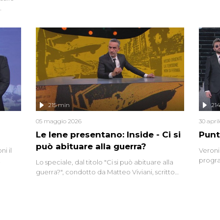
degli inviati.
Riccar
grandi
do
tempo,
i tra
alterna
nte,
complo
eciale
invaso 
ro di
e imma
ancora
lizzata
215 min
21
05 maggio 2026
30 apri
Le Iene presentano: Inside - Ci si
Punt
può abituare alla guerra?
i il
Veroni
progra
Lo speciale, dal titolo "Ci si può abituare alla
naca
intervi
guerra?", condotto da Matteo Viviani, scritto
degli i
da Nicola Remisceg, propone una riflessione -
con l'aiuto di economisti, esperti militari e
giornalisti di settore - su quanto la guerra sia
diventata una realtà pervasiva. Anche se l'Italia