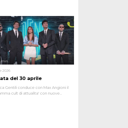
do Spagnoli. La puntata, dedicata alle
 teorie cospirazioniste del nostro
 racconta l'universo delle narrazioni
tive, dei sospetti globali e del
ttismo che negli ultimi anni hanno
social network, talk show, piazze digitali
ginario collettivo.
4 min
le 2026
ata del 30 aprile
ca Gentili conduce con Max Angioni il
mma cult di attualita' con nuove
ste dissacranti ed inchieste di cronaca
nviati.