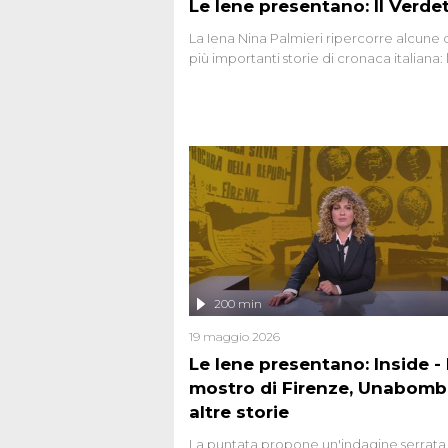
Le Iene presentano: Il Verde
La Iena Nina Palmieri ripercorre alcune 
più importanti storie di cronaca italiana: 
strage del Circeo e l'omicidio di Avetran
200 min
19 maggio 2026
Le Iene presentano: Inside - I
mostro di Firenze, Unabomb
altre storie
La puntata propone un'indagine serrata 