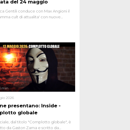
ata del 24 maggio
ca Gentili conduce con Max Angioni il
mma cult di attualita' con nuove
ste dissacranti ed inchieste di cronaca
nviati.
3 min
gio 2026
ene presentano: Inside -
lotto globale
ciale, dal titolo "Complotto globale", è
to da Gaston Zama e scritto da