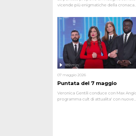
vicende più enigmatiche della cronaca
italiana, come Unabomber: il dinamitar
seriale responsabile di decine di attentat
gli anni '90 e il 2000 che, inquietanteme
potrebbe essere ancora in libertà. Lo sp
affronta inoltre le zone d'ombra sul Most
Firenze, le cui responsabilità appaiono 
oggi avvolte in un groviglio di dubbi mai
chiariti. Nel corso dello speciale anche
l'intervista inedita a Olindo Romano, rea
189 min
ne...
07 maggio 2026
Puntata del 7 maggio
Veronica Gentili conduce con Max Angion
programma cult di attualita' con nuove
interviste dissacranti ed inchieste di cro
degli inviati.