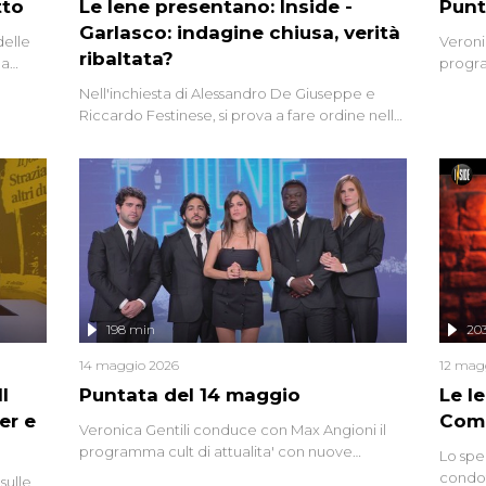
tto
Le Iene presentano: Inside -
Punt
Garlasco: indagine chiusa, verità
delle
Veroni
ribaltata?
la
progra
a.
intervi
Nell'inchiesta di Alessandro De Giuseppe e
degli i
Riccardo Festinese, si prova a fare ordine nella
miriade di informazioni che, ancora oggi,
continuano a emergere attorno a una delle
vicende giudiziarie più discusse degli ultimi
anni. Lo speciale ricostruisce la vicenda
mettendo in fila testimonianze, errori, dettagli
controversi e i protagonisti di un'indagine che
sembra non avere fine.
198 min
20
14 maggio 2026
12 mag
l
Puntata del 14 maggio
Le I
er e
Comp
Veronica Gentili conduce con Max Angioni il
programma cult di attualita' con nuove
Lo spe
interviste dissacranti ed inchieste di cronaca
condot
sulle