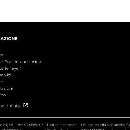
non è direttamente coinvolta in conflitti
armati, il contesto globale rende impossibile
considerarla un fenomeno lontano.
GAZIONE
e
te
ne Presentano Inside
te Ieneyeh
servizi
ne
azioni
ico
et Infinity
Digital – P.Iva 03976881007 – Tutti i diritti riservati – Per la pubblicità Mediamond S.p.