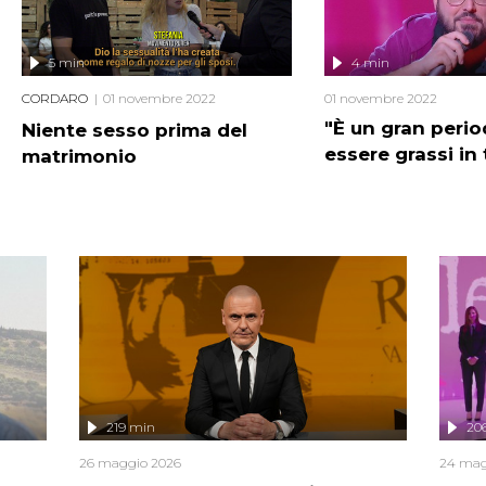
5 min
4 min
CORDARO
01 novembre 2022
01 novembre 2022
"È un gran perio
Niente sesso prima del
essere grassi in 
matrimonio
219 min
20
26 maggio 2026
24 mag