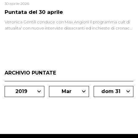
30 aprile 2026
Puntata del 30 aprile
Veronica Gentili conduce con Max Angioni il programma cult di
attualita' con nuove interviste dissacranti ed inchieste di cronaca
degli inviati.
ARCHIVIO PUNTATE
2019
Mar
dom 31