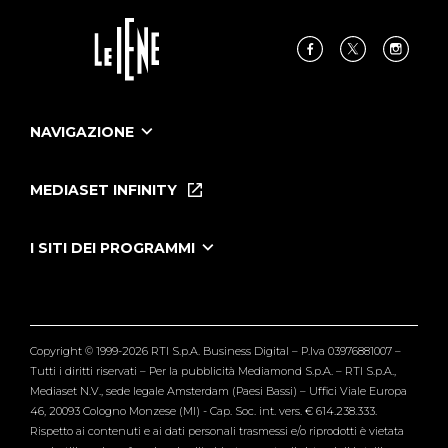
NAVIGAZIONE
Home
Puntate
MEDIASET INFINITY
Le Iene Presentano Inside
Puntate Ieneyeh
Tutti i servizi
I SITI DEI PROGRAMMI
Le Iene
Grande Fratello
Segnalazioni
L'Isola dei Famosi
Pubblico
Striscia la Notizia
Maria De Filippi
Copyright © 1999-2026 RTI S.p.A. Business Digital – P.Iva 03976881007 –
Verissimo
Tutti i diritti riservati – Per la pubblicità Mediamond S.p.A. – RTI S.p.A.,
Mediaset N.V., sede legale Amsterdam (Paesi Bassi) – Uffici Viale Europa
46, 20093 Cologno Monzese (MI) - Cap. Soc. int. vers. € 614.238.333.
Rispetto ai contenuti e ai dati personali trasmessi e/o riprodotti è vietata