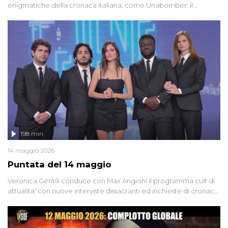
enigmatiche della cronaca italiana, come Unabomber: il
dinamitardo seriale responsabile di decine di attentati tra gli anni
'90 e il 2000 che, inquietantemente, potrebbe essere ancora in
libertà. Lo speciale affronta inoltre le zone d'ombra sul Mostro di
Firenze, le cui responsabilità appaiono ancora oggi avvolte in un
groviglio di dubbi mai chiariti. Nel corso dello speciale anche
l'intervista inedita a Olindo Romano, realizzata ne...
198 min
14 maggio 2026
Puntata del 14 maggio
Veronica Gentili conduce con Max Angioni il programma cult di
attualita' con nuove interviste dissacranti ed inchieste di cronaca
degli inviati.