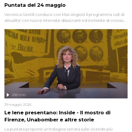
Puntata del 24 maggio
Veronica Gentili conduce con Max Angioni il programma cult di
attualita' con nuove interviste dissacranti ed inchieste di cronaca
degli inviati.
200 min
19 maggio 2026
Le Iene presentano: Inside - Il mostro di
Firenze, Unabomber e altre storie
La puntata propone un'indagine serrata sulle vicende più