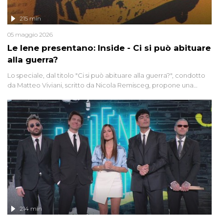
215 min
05 maggio 2026
Le Iene presentano: Inside - Ci si può abituare
alla guerra?
Lo speciale, dal titolo "Ci si può abituare alla guerra?", condotto
da Matteo Viviani, scritto da Nicola Remisceg, propone una
riflessione - con l'aiuto di economisti, esperti militari e giornalisti
di settore - su quanto la guerra sia diventata una realtà pervasiva.
Anche se l'Italia non è direttamente coinvolta in conflitti armati, il
contesto globale rende impossibile considerarla un fenomeno
lontano.
214 min