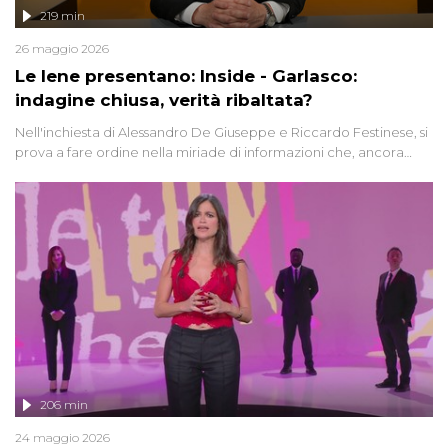
219 min
26 maggio 2026
Le Iene presentano: Inside - Garlasco:
indagine chiusa, verità ribaltata?
Nell'inchiesta di Alessandro De Giuseppe e Riccardo Festinese, si
prova a fare ordine nella miriade di informazioni che, ancora
oggi, continuano a emergere attorno a una delle vicende
giudiziarie più discusse degli ultimi anni. Lo speciale ricostruisce la
vicenda mettendo in fila testimonianze, errori, dettagli
controversi e i protagonisti di un'indagine che sembra non avere
fine.
206 min
24 maggio 2026