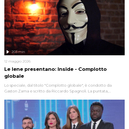
203 min
12 maggio 2026
Le Iene presentano: Inside - Complotto
globale
Lo speciale, dal titolo "Complotto globale", è condotto da
Gaston Zama e scritto da Riccardo Spagnoli. La puntata,
dedicata alle grandi teorie cospirazioniste del nostro tempo,
racconta l'universo delle narrazioni alternative, dei sospetti
globali e del complottismo che negli ultimi anni hanno invaso
social network, talk show, piazze digitali e immaginario collettivo.