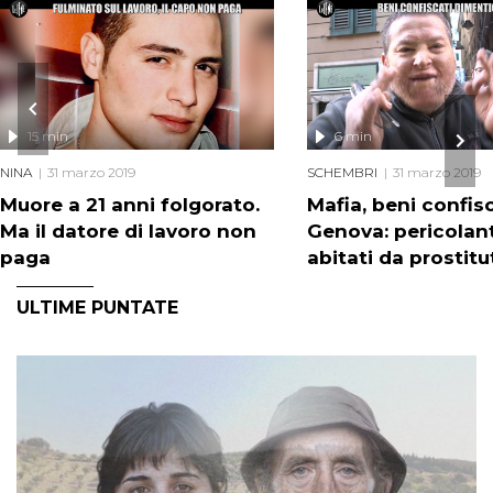
15 min
6 min
NINA
31 marzo 2019
SCHEMBRI
31 marzo 2019
Muore a 21 anni folgorato.
Mafia, beni confisc
Ma il datore di lavoro non
Genova: pericolant
paga
abitati da prostitu
ULTIME PUNTATE