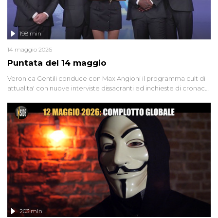
198 min
14 maggio 2026
Puntata del 14 maggio
Veronica Gentili conduce con Max Angioni il programma cult di
attualita' con nuove interviste dissacranti ed inchieste di cronaca
degli inviati.
203 min