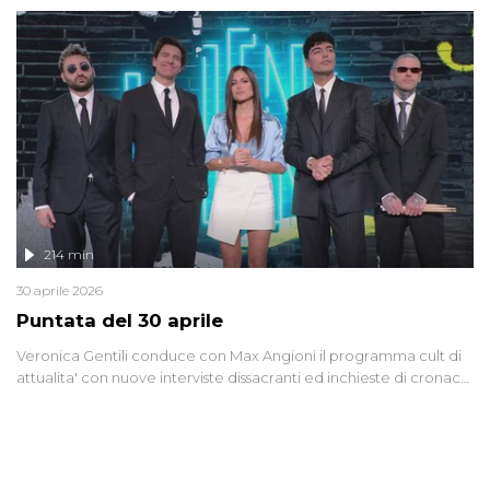
riflessione - con l'aiuto di economisti, esperti militari e giornalisti
di settore - su quanto la guerra sia diventata una realtà pervasiva.
Anche se l'Italia non è direttamente coinvolta in conflitti armati, il
contesto globale rende impossibile considerarla un fenomeno
lontano.
214 min
30 aprile 2026
Puntata del 30 aprile
Veronica Gentili conduce con Max Angioni il programma cult di
attualita' con nuove interviste dissacranti ed inchieste di cronaca
degli inviati.