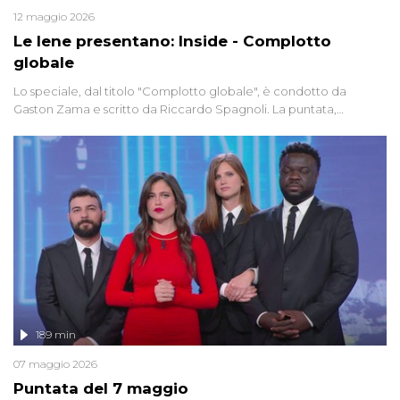
12 maggio 2026
Le Iene presentano: Inside - Complotto
globale
Lo speciale, dal titolo "Complotto globale", è condotto da
Gaston Zama e scritto da Riccardo Spagnoli. La puntata,
dedicata alle grandi teorie cospirazioniste del nostro tempo,
racconta l'universo delle narrazioni alternative, dei sospetti
globali e del complottismo che negli ultimi anni hanno invaso
social network, talk show, piazze digitali e immaginario collettivo.
189 min
07 maggio 2026
Puntata del 7 maggio