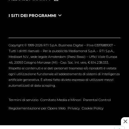
Le Iene Presentano Inside
Puntate Ieneyeh
Tutti i servizi
I SITI DEI PROGRAMMI
Le Iene
Grande Fratello
Segnalazioni
L'Isola dei Famosi
Pubblico
Striscia la Notizia
Maria De Filippi
Copyright © 1999-2026 RTI S.p.A. Business Digital – P.Iva 03976881007 –
Verissimo
Tutti i diritti riservati – Per la pubblicità Mediamond S.p.A. – RTI S.p.A.,
Mediaset N.V., sede legale Amsterdam (Paesi Bassi) – Uffici Viale Europa
46, 20093 Cologno Monzese (MI) - Cap. Soc. int. vers. € 614.238.333.
Rispetto ai contenuti e ai dati personali trasmessi e/o riprodotti è vietata
ogni utilizzazione funzionale all'addestramento di sistemi di intelligenza
artificiale generativa. È altresì fatto divieto espresso di utilizzare mezzi
automatizzati di data scraping.
Termini di servizio
Comitato Media e Minori
Parental Control
Regolamentazione per Opere Web
Privacy
Cookie Policy