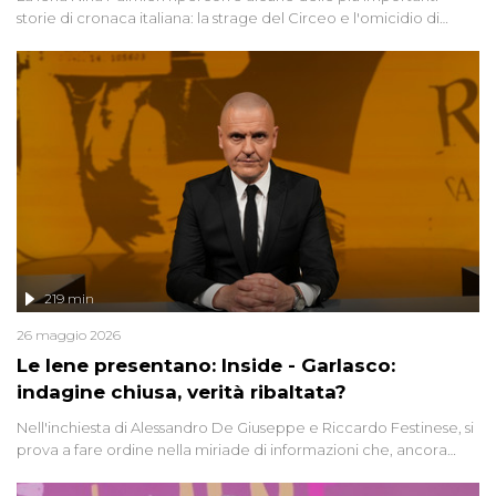
storie di cronaca italiana: la strage del Circeo e l'omicidio di
Avetrana.
219 min
26 maggio 2026
Le Iene presentano: Inside - Garlasco:
indagine chiusa, verità ribaltata?
Nell'inchiesta di Alessandro De Giuseppe e Riccardo Festinese, si
prova a fare ordine nella miriade di informazioni che, ancora
oggi, continuano a emergere attorno a una delle vicende
giudiziarie più discusse degli ultimi anni. Lo speciale ricostruisce la