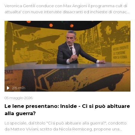
Veronica Gentili conduce con Max Angioni il programma cult di
attualita' con nuove interviste dissacranti ed inchieste di cronaca
degli inviati.
215 min
05 maggio 2026
Le Iene presentano: Inside - Ci si può abituare
alla guerra?
Lo speciale, dal titolo "Ci si può abituare alla guerra?", condotto
da Matteo Viviani, scritto da Nicola Remisceg, propone una