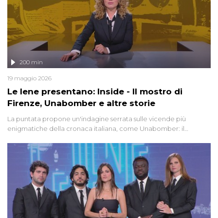
200 min
19 maggio 2026
Le Iene presentano: Inside - Il mostro di
Firenze, Unabomber e altre storie
La puntata propone un'indagine serrata sulle vicende più
enigmatiche della cronaca italiana, come Unabomber: il
dinamitardo seriale responsabile di decine di attentati tra gli anni
'90 e il 2000 che, inquietantemente, potrebbe essere ancora in
libertà. Lo speciale affronta inoltre le zone d'ombra sul Mostro di
Firenze, le cui responsabilità appaiono ancora oggi avvolte in un
groviglio di dubbi mai chiariti. Nel corso dello speciale anche
l'intervista inedita a Olindo Romano, realizzata ne...