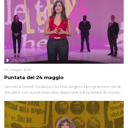
vicenda mettendo in fila testimonianze, errori, dettagli
controversi e i protagonisti di un'indagine che sembra non avere
fine.
206 min
24 maggio 2026
Puntata del 24 maggio
Veronica Gentili conduce con Max Angioni il programma cult di
attualita' con nuove interviste dissacranti ed inchieste di cronaca
degli inviati.