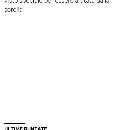
visto speciale per essere aiutata dalla
sorella
ULTIME PUNTATE