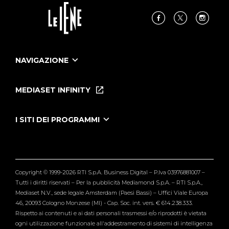
NAVIGAZIONE
Home
Puntate
MEDIASET INFINITY
Le Iene Presentano Inside
Puntate Ieneyeh
Tutti i servizi
I SITI DEI PROGRAMMI
Le Iene
Grande Fratello
Segnalazioni
L'Isola dei Famosi
Pubblico
Striscia la Notizia
Maria De Filippi
Copyright © 1999-2026 RTI S.p.A. Business Digital – P.Iva 03976881007 –
Verissimo
Tutti i diritti riservati – Per la pubblicità Mediamond S.p.A. – RTI S.p.A.,
Mediaset N.V., sede legale Amsterdam (Paesi Bassi) – Uffici Viale Europa
46, 20093 Cologno Monzese (MI) - Cap. Soc. int. vers. € 614.238.333.
Rispetto ai contenuti e ai dati personali trasmessi e/o riprodotti è vietata
ogni utilizzazione funzionale all'addestramento di sistemi di intelligenza