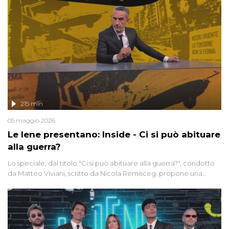
215 min
05 maggio 2026
Le Iene presentano: Inside - Ci si può abituare
alla guerra?
Lo speciale, dal titolo "Ci si può abituare alla guerra?", condotto
da Matteo Viviani, scritto da Nicola Remisceg, propone una
riflessione - con l'aiuto di economisti, esperti militari e giornalisti
di settore - su quanto la guerra sia diventata una realtà pervasiva.
Anche se l'Italia non è direttamente coinvolta in conflitti armati, il
contesto globale rende impossibile considerarla un fenomeno
lontano.