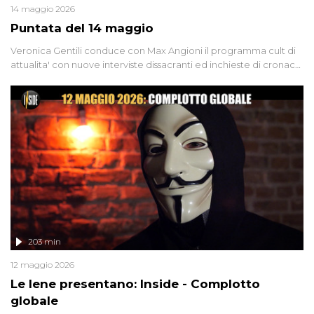
14 maggio 2026
Puntata del 14 maggio
Veronica Gentili conduce con Max Angioni il programma cult di
attualita' con nuove interviste dissacranti ed inchieste di cronaca
degli inviati.
203 min
12 maggio 2026
Le Iene presentano: Inside - Complotto
globale