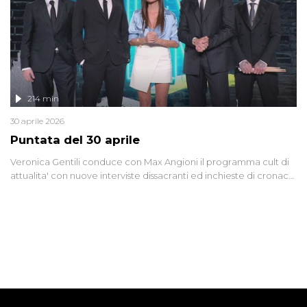
214 min
30 aprile 2026
Puntata del 30 aprile
Veronica Gentili conduce con Max Angioni il programma cult di
attualita' con nuove interviste dissacranti ed inchieste di cronaca
degli inviati.