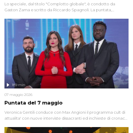
Lo speciale, dal titolo "Complotto globale", è condotto da
Gaston Zama e scritto da Riccardo Spagnoli. La puntata,
dedicata alle grandi teorie cospirazioniste del nostro tempo,
racconta l'universo delle narrazioni alternative, dei sospetti
globali e del complottismo che negli ultimi anni hanno invaso
social network, talk show, piazze digitali e immaginario collettivo.
189 min
07 maggio 2026
Puntata del 7 maggio
Veronica Gentili conduce con Max Angioni il programma cult di
attualita' con nuove interviste dissacranti ed inchieste di cronaca
degli inviati.