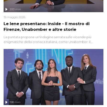
200 min
19 maggio 2026
Le Iene presentano: Inside - Il mostro di
Firenze, Unabomber e altre storie
La puntata propone un'indagine serrata sulle vicende più
enigmatiche della cronaca italiana, come Unabomber: il
dinamitardo seriale responsabile di decine di attentati tra gli anni
'90 e il 2000 che, inquietantemente, potrebbe essere ancora in
libertà. Lo speciale affronta inoltre le zone d'ombra sul Mostro di
Firenze, le cui responsabilità appaiono ancora oggi avvolte in un
groviglio di dubbi mai chiariti. Nel corso dello speciale anche
l'intervista inedita a Olindo Romano, realizzata ne...
198 min