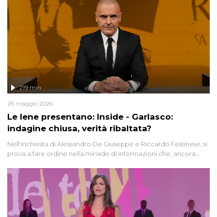
219 min
26 maggio 2026
Le Iene presentano: Inside - Garlasco:
indagine chiusa, verità ribaltata?
Nell'inchiesta di Alessandro De Giuseppe e Riccardo Festinese, si
prova a fare ordine nella miriade di informazioni che, ancora
oggi, continuano a emergere attorno a una delle vicende
giudiziarie più discusse degli ultimi anni. Lo speciale ricostruisce la
vicenda mettendo in fila testimonianze, errori, dettagli
controversi e i protagonisti di un'indagine che sembra non avere
fine.