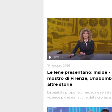
strage del Circeo e l'omicidio di Avetran
200 min
19 maggio 2026
Le Iene presentano: Inside - I
mostro di Firenze, Unabomb
altre storie
La puntata propone un'indagine serrata 
vicende più enigmatiche della cronaca
italiana, come Unabomber: il dinamitar
seriale responsabile di decine di attentat