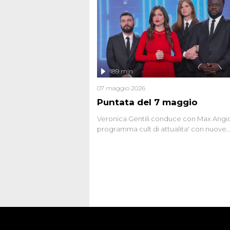
gli anni '90 e il 2000 che, inquietanteme
potrebbe essere ancora in libertà. Lo sp
affronta inoltre le zone d'ombra sul Most
Firenze, le cui responsabilità appaiono 
oggi avvolte in un groviglio di dubbi mai
chiariti. Nel corso dello speciale anche
l'intervista inedita a Olindo Romano, rea
189 min
ne...
07 maggio 2026
Puntata del 7 maggio
Veronica Gentili conduce con Max Angion
programma cult di attualita' con nuove
interviste dissacranti ed inchieste di cro
degli inviati.