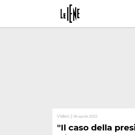
Video |
06 aprile 2022
"Il caso della pres