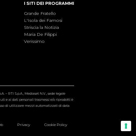
I SITI DEI PROGRAMMI
Grande Fratello
L'Isola dei Famosi
Striscia la Notizia
Maria De Filippi
Verissimo
A. – RTI S.p.A., Mediaset N.V., sede legale
i e ai dati personali trasmessi e/o riprodotti è
esso di utilizzare mezzi automatizzati di data
eb
Privacy
Cookie Policy