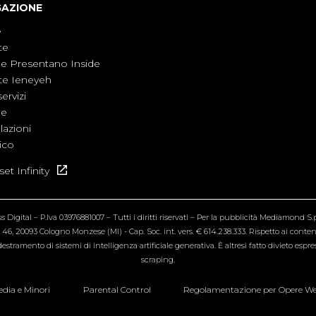
GAZIONE
e
te
ne Presentano Inside
te Ieneyeh
servizi
ne
azioni
ico
et Infinity
Digital – P.Iva 03976881007 – Tutti i diritti riservati – Per la pubblicità Mediamond S.p.
6, 20093 Cologno Monzese (MI) - Cap. Soc. int. vers. € 614.238.333. Rispetto ai contenut
estramento di sistemi di intelligenza artificiale generativa. È altresì fatto divieto espr
scraping.
dia e Minori
Parental Control
Regolamentazione per Opere W