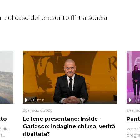
sul caso del presunto flirt a scuola
219 min
20
26 maggio 2026
24 mag
tto
Le Iene presentano: Inside -
Punt
Garlasco: indagine chiusa, verità
delle
Veroni
ribaltata?
la
progra