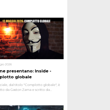
ste dissacranti ed inchieste di cronaca
nviati.
3 min
gio 2026
ene presentano: Inside -
lotto globale
ciale, dal titolo "Complotto globale", è
to da Gaston Zama e scritto da
do Spagnoli. La puntata, dedicata alle
 teorie cospirazioniste del nostro
 racconta l'universo delle narrazioni
tive, dei sospetti globali e del