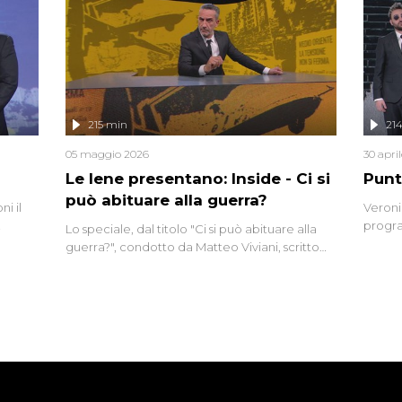
nte,
complo
eciale
invaso 
ro di
e imma
ancora
lizzata
215 min
21
05 maggio 2026
30 apri
Le Iene presentano: Inside - Ci si
Punt
può abituare alla guerra?
i il
Veroni
progra
Lo speciale, dal titolo "Ci si può abituare alla
naca
intervi
guerra?", condotto da Matteo Viviani, scritto
degli i
da Nicola Remisceg, propone una riflessione -
con l'aiuto di economisti, esperti militari e
giornalisti di settore - su quanto la guerra sia
diventata una realtà pervasiva. Anche se l'Italia
non è direttamente coinvolta in conflitti
armati, il contesto globale rende impossibile
considerarla un fenomeno lontano.