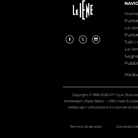
NAVI
Hom
Punta
Le Ie
Punta
Tutti i 
Le Ie
Segnal
Pubbl
Medias
Copyright © 1999-2026 RTI S.p.A. Business 
Amsterdam (Paesi Bassi) – Uffici Viale Europa 4
vietata ogni utilizzazione funzionale all'add
Termini di servizio
Comitato Me