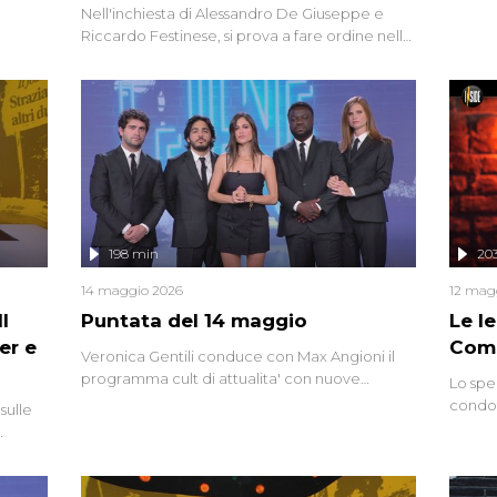
a.
intervi
Nell'inchiesta di Alessandro De Giuseppe e
degli i
Riccardo Festinese, si prova a fare ordine nella
miriade di informazioni che, ancora oggi,
continuano a emergere attorno a una delle
vicende giudiziarie più discusse degli ultimi
anni. Lo speciale ricostruisce la vicenda
mettendo in fila testimonianze, errori, dettagli
controversi e i protagonisti di un'indagine che
sembra non avere fine.
198 min
20
14 maggio 2026
12 mag
l
Puntata del 14 maggio
Le I
er e
Comp
Veronica Gentili conduce con Max Angioni il
programma cult di attualita' con nuove
Lo spe
interviste dissacranti ed inchieste di cronaca
condot
sulle
degli inviati.
Riccar
grandi
do
tempo,
i tra
alterna