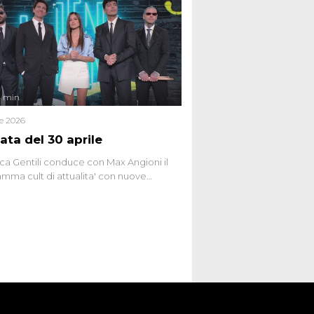
ttismo che negli ultimi anni hanno
social network, talk show, piazze digitali
ginario collettivo.
4 min
le 2026
ata del 30 aprile
ca Gentili conduce con Max Angioni il
mma cult di attualita' con nuove
ste dissacranti ed inchieste di cronaca
nviati.