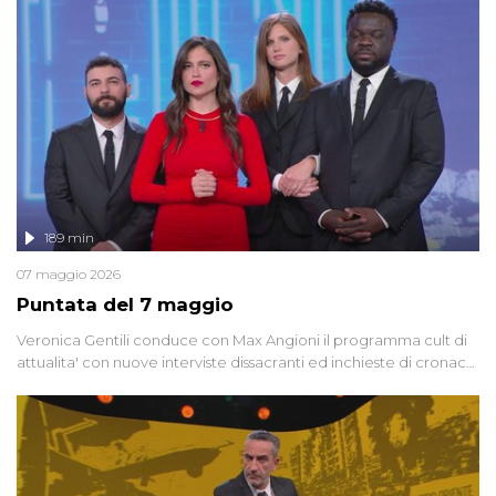
racconta l'universo delle narrazioni alternative, dei sospetti
globali e del complottismo che negli ultimi anni hanno invaso
social network, talk show, piazze digitali e immaginario collettivo.
189 min
07 maggio 2026
Puntata del 7 maggio
Veronica Gentili conduce con Max Angioni il programma cult di
attualita' con nuove interviste dissacranti ed inchieste di cronaca
degli inviati.