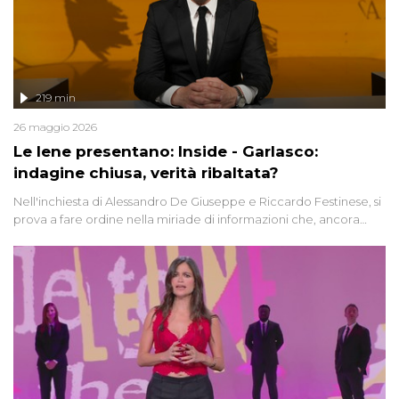
219 min
26 maggio 2026
Le Iene presentano: Inside - Garlasco:
indagine chiusa, verità ribaltata?
Nell'inchiesta di Alessandro De Giuseppe e Riccardo Festinese, si
prova a fare ordine nella miriade di informazioni che, ancora
oggi, continuano a emergere attorno a una delle vicende
giudiziarie più discusse degli ultimi anni. Lo speciale ricostruisce la
vicenda mettendo in fila testimonianze, errori, dettagli
controversi e i protagonisti di un'indagine che sembra non avere
fine.