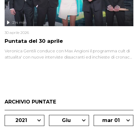
214 min
30 aprile 2026
Puntata del 30 aprile
Veronica Gentili conduce con Max Angioni il programma cult di
attualita' con nuove interviste dissacranti ed inchieste di cronaca
degli inviati.
ARCHIVIO PUNTATE
2021
Giu
mar 01