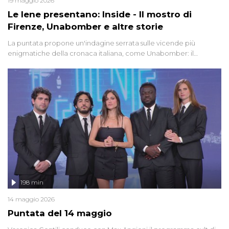
19 maggio 2026
Le Iene presentano: Inside - Il mostro di
Firenze, Unabomber e altre storie
La puntata propone un'indagine serrata sulle vicende più
enigmatiche della cronaca italiana, come Unabomber: il
dinamitardo seriale responsabile di decine di attentati tra gli anni
'90 e il 2000 che, inquietantemente, potrebbe essere ancora in
libertà. Lo speciale affronta inoltre le zone d'ombra sul Mostro di
Firenze, le cui responsabilità appaiono ancora oggi avvolte in un
groviglio di dubbi mai chiariti. Nel corso dello speciale anche
l'intervista inedita a Olindo Romano, realizzata ne...
198 min
14 maggio 2026
Puntata del 14 maggio