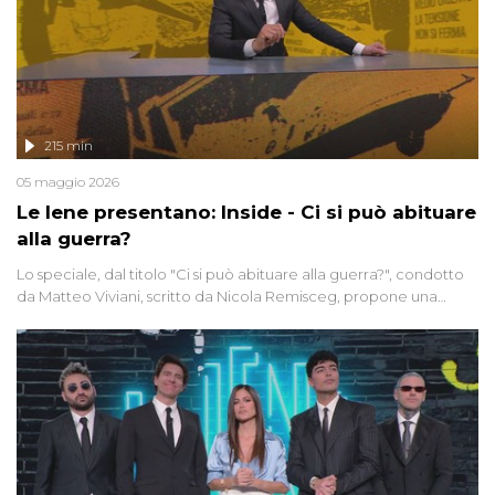
215 min
05 maggio 2026
Le Iene presentano: Inside - Ci si può abituare
alla guerra?
Lo speciale, dal titolo "Ci si può abituare alla guerra?", condotto
da Matteo Viviani, scritto da Nicola Remisceg, propone una
riflessione - con l'aiuto di economisti, esperti militari e giornalisti
di settore - su quanto la guerra sia diventata una realtà pervasiva.
Anche se l'Italia non è direttamente coinvolta in conflitti armati, il
contesto globale rende impossibile considerarla un fenomeno
lontano.