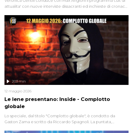
Veronica Gentili conduce con Max Angioni il programma cult di
attualita' con nuove interviste dissacranti ed inchieste di cronaca
degli inviati.
203 min
12 maggio 2026
Le Iene presentano: Inside - Complotto
globale
Lo speciale, dal titolo "Complotto globale", è condotto da
Gaston Zama e scritto da Riccardo Spagnoli. La puntata,
dedicata alle grandi teorie cospirazioniste del nostro tempo,