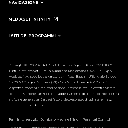
NAVIGAZIONE
Home
Puntate
MEDIASET INFINITY
Le Iene Presentano Inside
Puntate Ieneyeh
Tutti i servizi
I SITI DEI PROGRAMMI
Le Iene
Grande Fratello
Segnalazioni
L'Isola dei Famosi
Pubblico
Striscia la Notizia
Maria De Filippi
Copyright © 1999-2026 RTI S.p.A. Business Digital – P.Iva 03976881007 –
Verissimo
Tutti i diritti riservati – Per la pubblicità Mediamond S.p.A. – RTI S.p.A.,
Mediaset N.V., sede legale Amsterdam (Paesi Bassi) – Uffici Viale Europa
46, 20093 Cologno Monzese (MI) - Cap. Soc. int. vers. € 614.238.333.
Rispetto ai contenuti e ai dati personali trasmessi e/o riprodotti è vietata
ogni utilizzazione funzionale all'addestramento di sistemi di intelligenza
artificiale generativa. È altresì fatto divieto espresso di utilizzare mezzi
automatizzati di data scraping.
Termini di servizio
Comitato Media e Minori
Parental Control
Regolamentazione per Opere Web
Privacy
Cookie Policy