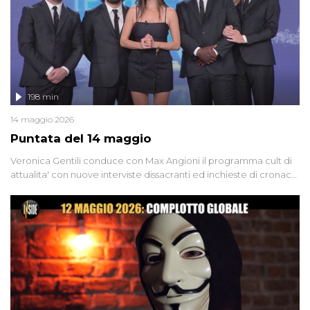
l'intervista inedita a Olindo Romano, realizzata ne...
198 min
14 maggio 2026
Puntata del 14 maggio
Veronica Gentili conduce con Max Angioni il programma cult di
attualita' con nuove interviste dissacranti ed inchieste di cronaca
degli inviati.