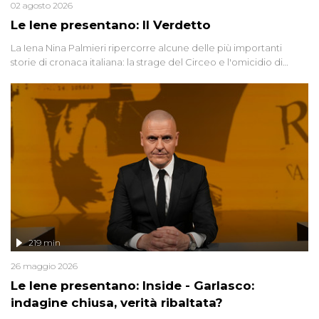
02 agosto 2026
Le Iene presentano: Il Verdetto
La Iena Nina Palmieri ripercorre alcune delle più importanti
storie di cronaca italiana: la strage del Circeo e l'omicidio di
Avetrana.
219 min
26 maggio 2026
Le Iene presentano: Inside - Garlasco:
indagine chiusa, verità ribaltata?