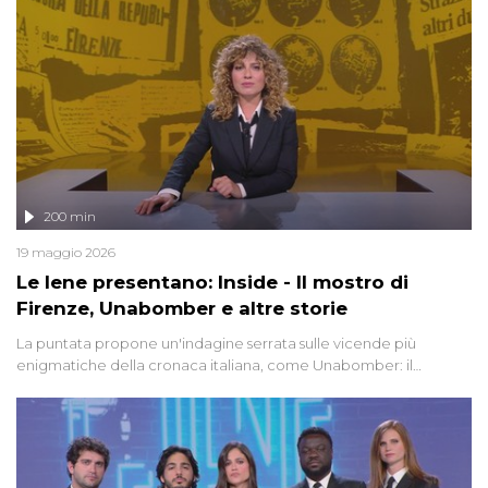
200 min
19 maggio 2026
Le Iene presentano: Inside - Il mostro di
Firenze, Unabomber e altre storie
La puntata propone un'indagine serrata sulle vicende più
enigmatiche della cronaca italiana, come Unabomber: il
dinamitardo seriale responsabile di decine di attentati tra gli anni
'90 e il 2000 che, inquietantemente, potrebbe essere ancora in
libertà. Lo speciale affronta inoltre le zone d'ombra sul Mostro di
Firenze, le cui responsabilità appaiono ancora oggi avvolte in un
groviglio di dubbi mai chiariti. Nel corso dello speciale anche