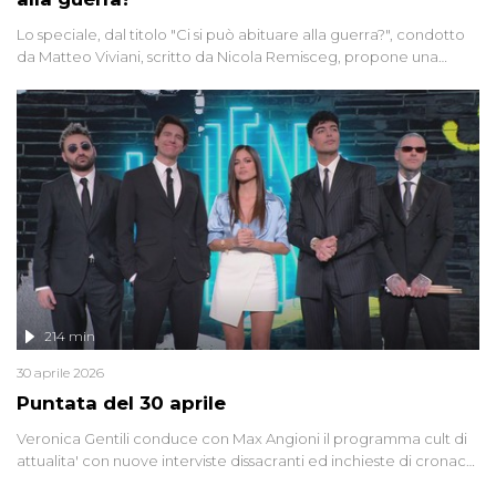
Lo speciale, dal titolo "Ci si può abituare alla guerra?", condotto
da Matteo Viviani, scritto da Nicola Remisceg, propone una
riflessione - con l'aiuto di economisti, esperti militari e giornalisti
di settore - su quanto la guerra sia diventata una realtà pervasiva.
Anche se l'Italia non è direttamente coinvolta in conflitti armati, il
contesto globale rende impossibile considerarla un fenomeno
lontano.
214 min
30 aprile 2026
Puntata del 30 aprile
Veronica Gentili conduce con Max Angioni il programma cult di
attualita' con nuove interviste dissacranti ed inchieste di cronaca
degli inviati.