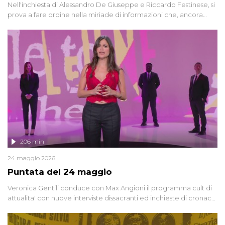
Nell'inchiesta di Alessandro De Giuseppe e Riccardo Festinese, si
prova a fare ordine nella miriade di informazioni che, ancora
oggi, continuano a emergere attorno a una delle vicende
giudiziarie più discusse degli ultimi anni. Lo speciale ricostruisce la
vicenda mettendo in fila testimonianze, errori, dettagli
controversi e i protagonisti di un'indagine che sembra non avere
fine.
206 min
24 maggio 2026
Puntata del 24 maggio
Veronica Gentili conduce con Max Angioni il programma cult di
attualita' con nuove interviste dissacranti ed inchieste di cronaca
degli inviati.