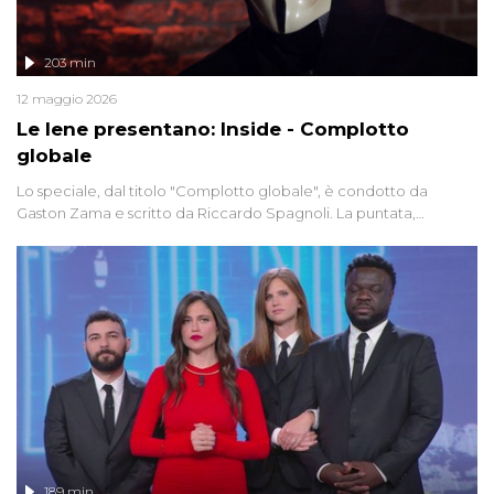
203 min
12 maggio 2026
Le Iene presentano: Inside - Complotto
globale
Lo speciale, dal titolo "Complotto globale", è condotto da
Gaston Zama e scritto da Riccardo Spagnoli. La puntata,
dedicata alle grandi teorie cospirazioniste del nostro tempo,
racconta l'universo delle narrazioni alternative, dei sospetti
globali e del complottismo che negli ultimi anni hanno invaso
social network, talk show, piazze digitali e immaginario collettivo.
189 min