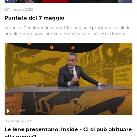
07 maggio 2026
Puntata del 7 maggio
Veronica Gentili conduce con Max Angioni il programma cult di
attualita' con nuove interviste dissacranti ed inchieste di cronaca
degli inviati.
215 min
05 maggio 2026
Le Iene presentano: Inside - Ci si può abituare
alla guerra?