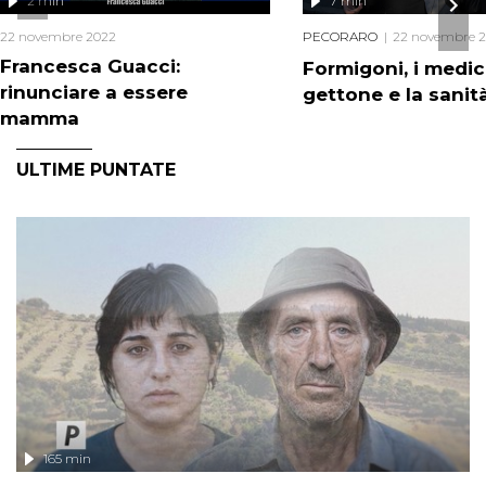
2 min
7 min
22 novembre 2022
PECORARO
22 novembre 
Francesca Guacci:
Formigoni, i medic
rinunciare a essere
gettone e la sanit
mamma
ULTIME PUNTATE
165 min