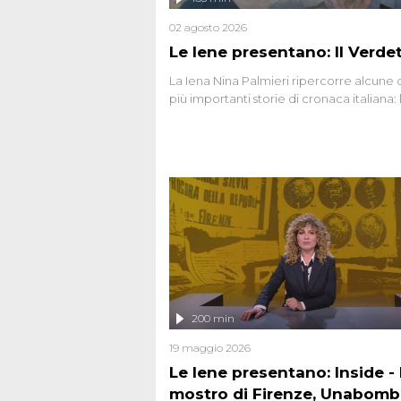
02 agosto 2026
Le Iene presentano: Il Verde
La Iena Nina Palmieri ripercorre alcune 
più importanti storie di cronaca italiana: 
strage del Circeo e l'omicidio di Avetran
200 min
19 maggio 2026
Le Iene presentano: Inside - I
mostro di Firenze, Unabomb