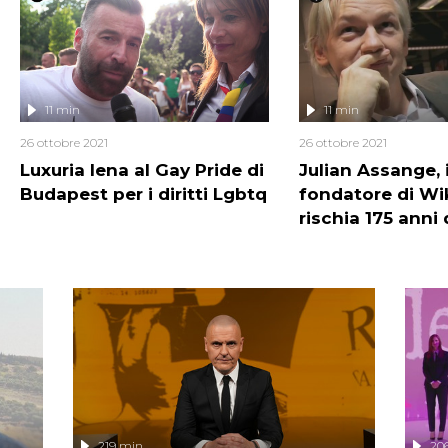
11 min
11 min
26 ottobre 2021
26 ottobre 2021
Luxuria Iena al Gay Pride di
Julian Assange, i
Budapest per i diritti Lgbtq
fondatore di Wi
rischia 175 anni 
219 min
20