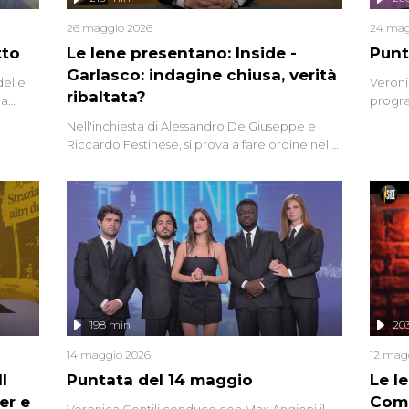
26 maggio 2026
24 mag
tto
Le Iene presentano: Inside -
Punt
Garlasco: indagine chiusa, verità
delle
Veroni
ribaltata?
la
progra
a.
intervi
Nell'inchiesta di Alessandro De Giuseppe e
degli i
Riccardo Festinese, si prova a fare ordine nella
miriade di informazioni che, ancora oggi,
continuano a emergere attorno a una delle
vicende giudiziarie più discusse degli ultimi
anni. Lo speciale ricostruisce la vicenda
mettendo in fila testimonianze, errori, dettagli
controversi e i protagonisti di un'indagine che
sembra non avere fine.
198 min
20
14 maggio 2026
12 mag
l
Puntata del 14 maggio
Le I
er e
Comp
Veronica Gentili conduce con Max Angioni il