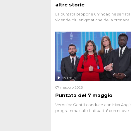
altre storie
La puntata propone un'indagine serrata 
vicende più enigmatiche della cronaca
italiana, come Unabomber: il dinamitar
seriale responsabile di decine di attentat
gli anni '90 e il 2000 che, inquietanteme
potrebbe essere ancora in libertà. Lo sp
affronta inoltre le zone d'ombra sul Most
Firenze, le cui responsabilità appaiono 
oggi avvolte in un groviglio di dubbi mai
chiariti. Nel corso dello speciale anche
l'intervista inedita a Olindo Romano, rea
189 min
ne...
07 maggio 2026
Puntata del 7 maggio
Veronica Gentili conduce con Max Angion
programma cult di attualita' con nuove
interviste dissacranti ed inchieste di cro
degli inviati.