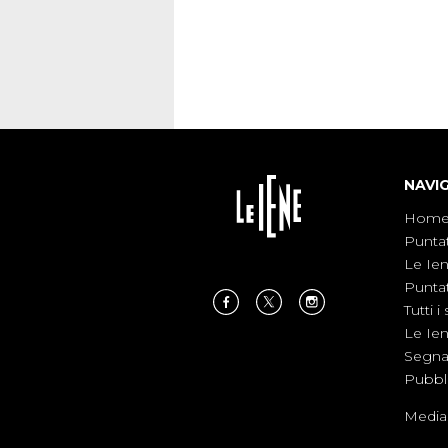
NAVI
Hom
Punta
Le Ie
Punta
Tutti i 
Le Ie
Segnal
Pubbl
Medias