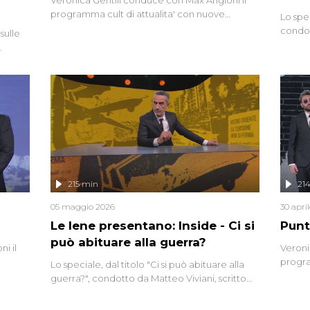
programma cult di attualita' con nuove
Lo spe
interviste dissacranti ed inchieste di cronaca
condot
sulle
degli inviati.
Riccar
grandi
do
tempo,
i tra
alterna
nte,
complo
eciale
invaso 
ro di
e imma
ancora
lizzata
215 min
21
05 maggio 2026
30 apri
Le Iene presentano: Inside - Ci si
Punt
può abituare alla guerra?
i il
Veroni
progra
Lo speciale, dal titolo "Ci si può abituare alla
naca
intervi
guerra?", condotto da Matteo Viviani, scritto
degli i
da Nicola Remisceg, propone una riflessione -
con l'aiuto di economisti, esperti militari e