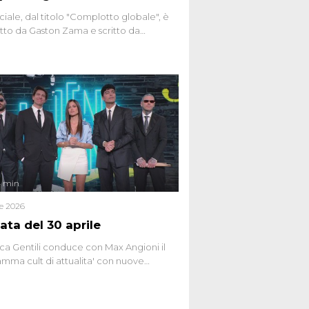
ciale, dal titolo "Complotto globale", è
to da Gaston Zama e scritto da
do Spagnoli. La puntata, dedicata alle
 teorie cospirazioniste del nostro
 racconta l'universo delle narrazioni
tive, dei sospetti globali e del
ttismo che negli ultimi anni hanno
social network, talk show, piazze digitali
ginario collettivo.
4 min
le 2026
ata del 30 aprile
ca Gentili conduce con Max Angioni il
mma cult di attualita' con nuove
ste dissacranti ed inchieste di cronaca
nviati.