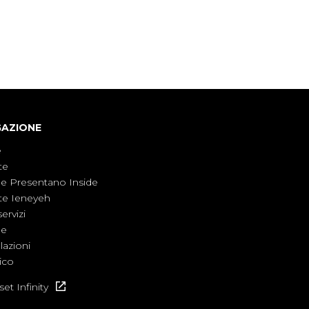
giornalisti di settore - su quanto la guerra sia
diventata una realtà pervasiva. Anche se l'Italia
non è direttamente coinvolta in conflitti
armati, il contesto globale rende impossibile
considerarla un fenomeno lontano.
GAZIONE
e
te
ne Presentano Inside
te Ieneyeh
servizi
ne
azioni
ico
et Infinity