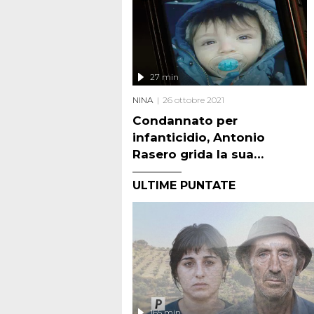
27 min
NINA
26 ottobre 2021
Condannato per
infanticidio, Antonio
Rasero grida la sua
innocenza. L'ipotesi da una
ULTIME PUNTATE
lettera anonima
165 min