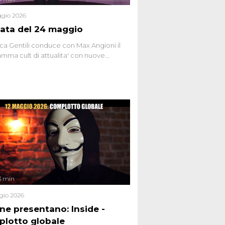
gio 2026
ata del 24 maggio
ca Gentili conduce con Max Angioni il
mma cult di attualita' con nuove
ste dissacranti ed inchieste di cronaca
nviati.
3 min
gio 2026
ene presentano: Inside -
lotto globale