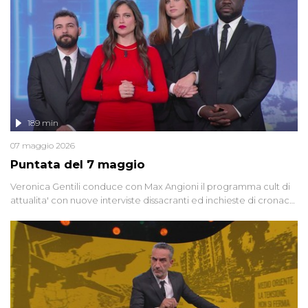
social network, talk show, piazze digitali e immaginario collettivo.
189 min
07 maggio 2026
Puntata del 7 maggio
Veronica Gentili conduce con Max Angioni il programma cult di
attualita' con nuove interviste dissacranti ed inchieste di cronaca
degli inviati.