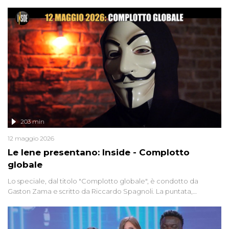
degli inviati.
203 min
12 maggio 2026
Le Iene presentano: Inside - Complotto
globale
Lo speciale, dal titolo "Complotto globale", è condotto da
Gaston Zama e scritto da Riccardo Spagnoli. La puntata,
dedicata alle grandi teorie cospirazioniste del nostro tempo,
racconta l'universo delle narrazioni alternative, dei sospetti
globali e del complottismo che negli ultimi anni hanno invaso