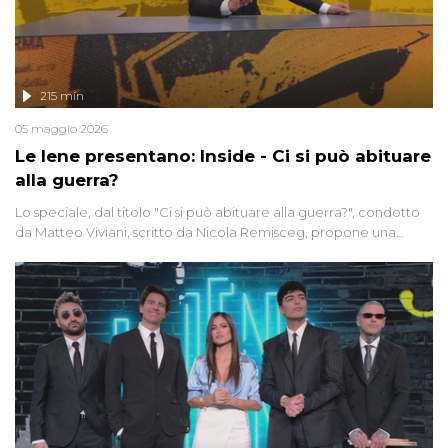
215 min
05 maggio 2026
Le Iene presentano: Inside - Ci si può abituare
alla guerra?
Lo speciale, dal titolo "Ci si può abituare alla guerra?", condotto
da Matteo Viviani, scritto da Nicola Remisceg, propone una
riflessione - con l'aiuto di economisti, esperti militari e giornalisti
di settore - su quanto la guerra sia diventata una realtà pervasiva.
Anche se l'Italia non è direttamente coinvolta in conflitti armati, il
contesto globale rende impossibile considerarla un fenomeno
lontano.