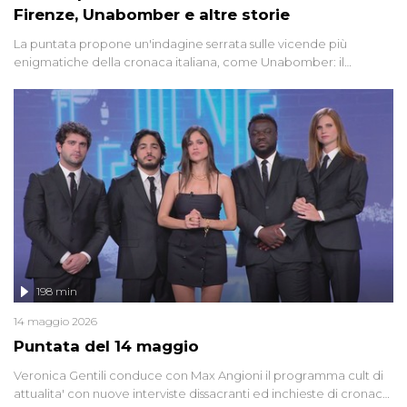
Firenze, Unabomber e altre storie
La puntata propone un'indagine serrata sulle vicende più
enigmatiche della cronaca italiana, come Unabomber: il
dinamitardo seriale responsabile di decine di attentati tra gli anni
'90 e il 2000 che, inquietantemente, potrebbe essere ancora in
libertà. Lo speciale affronta inoltre le zone d'ombra sul Mostro di
Firenze, le cui responsabilità appaiono ancora oggi avvolte in un
groviglio di dubbi mai chiariti. Nel corso dello speciale anche
l'intervista inedita a Olindo Romano, realizzata ne...
198 min
14 maggio 2026
Puntata del 14 maggio
Veronica Gentili conduce con Max Angioni il programma cult di
attualita' con nuove interviste dissacranti ed inchieste di cronaca