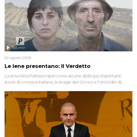
165 min
02 agosto 2026
Le Iene presentano: Il Verdetto
La Iena Nina Palmieri ripercorre alcune delle più importanti
storie di cronaca italiana: la strage del Circeo e l'omicidio di
Avetrana.