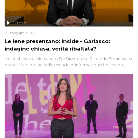
219 min
26 maggio 2026
Le Iene presentano: Inside - Garlasco:
indagine chiusa, verità ribaltata?
Nell'inchiesta di Alessandro De Giuseppe e Riccardo Festinese, si
prova a fare ordine nella miriade di informazioni che, ancora
oggi, continuano a emergere attorno a una delle vicende
giudiziarie più discusse degli ultimi anni. Lo speciale ricostruisce la
vicenda mettendo in fila testimonianze, errori, dettagli
controversi e i protagonisti di un'indagine che sembra non avere
fine.