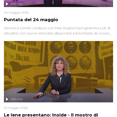
206 min
24 maggio 2026
Puntata del 24 maggio
Veronica Gentili conduce con Max Angioni il programma cult di
attualita' con nuove interviste dissacranti ed inchieste di cronaca
degli inviati.
200 min
19 maggio 2026
Le Iene presentano: Inside - Il mostro di