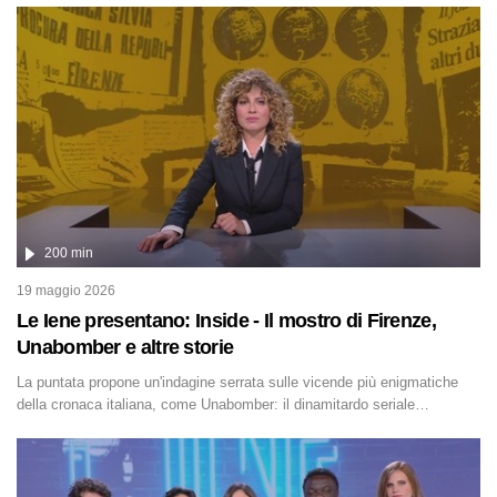
200 min
19 maggio 2026
Le Iene presentano: Inside - Il mostro di Firenze,
Unabomber e altre storie
La puntata propone un'indagine serrata sulle vicende più enigmatiche
della cronaca italiana, come Unabomber: il dinamitardo seriale
responsabile di decine di attentati tra gli anni '90 e il 2000 che,
inquietantemente, potrebbe essere ancora in libertà. Lo speciale affronta
inoltre le zone d'ombra sul Mostro di Firenze, le cui responsabilità
appaiono ancora oggi avvolte in un groviglio di dubbi mai chiariti. Nel