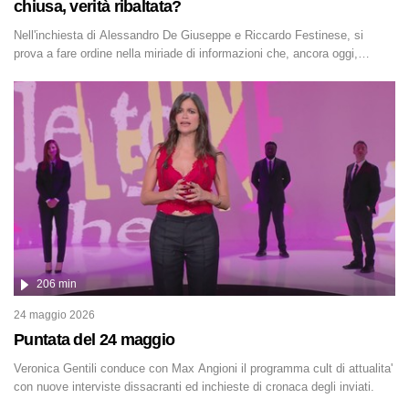
chiusa, verità ribaltata?
Nell'inchiesta di Alessandro De Giuseppe e Riccardo Festinese, si
prova a fare ordine nella miriade di informazioni che, ancora oggi,
continuano a emergere attorno a una delle vicende giudiziarie più
discusse degli ultimi anni. Lo speciale ricostruisce la vicenda mettendo
in fila testimonianze, errori, dettagli controversi e i protagonisti di
un'indagine che sembra non avere fine.
206 min
24 maggio 2026
Puntata del 24 maggio
Veronica Gentili conduce con Max Angioni il programma cult di attualita'
con nuove interviste dissacranti ed inchieste di cronaca degli inviati.