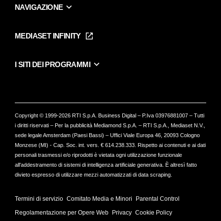
NAVIGAZIONE
Home
Puntate
MEDIASET INFINITY
Le Iene Presentano Inside
Puntate Ieneyeh
Tutti i servizi
I SITI DEI PROGRAMMI
Le Iene
Grande Fratello
Segnalazioni
L'Isola dei Famosi
Pubblico
Striscia la Notizia
Maria De Filippi
Copyright © 1999-2026 RTI S.p.A. Business Digital – P.Iva 03976881007 – Tutti
Verissimo
i diritti riservati – Per la pubblicità Mediamond S.p.A. – RTI S.p.A., Mediaset N.V.,
sede legale Amsterdam (Paesi Bassi) – Uffici Viale Europa 46, 20093 Cologno
Monzese (MI) - Cap. Soc. int. vers. € 614.238.333. Rispetto ai contenuti e ai dati
personali trasmessi e/o riprodotti è vietata ogni utilizzazione funzionale
all'addestramento di sistemi di intelligenza artificiale generativa. È altresì fatto
divieto espresso di utilizzare mezzi automatizzati di data scraping.
Termini di servizio
Comitato Media e Minori
Parental Control
Regolamentazione per Opere Web
Privacy
Cookie Policy