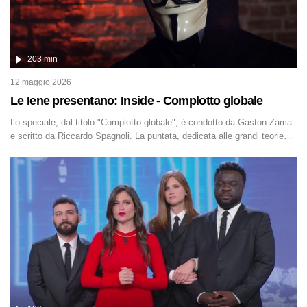
203 min
12 maggio 2026
Le Iene presentano: Inside - Complotto globale
Lo speciale, dal titolo "Complotto globale", è condotto da Gaston Zama
e scritto da Riccardo Spagnoli. La puntata, dedicata alle grandi teorie
cospirazioniste del nostro tempo, racconta l'universo delle narrazioni
alternative, dei sospetti globali e del complottismo che negli ultimi anni
hanno invaso social network, talk show, piazze digitali e immaginario
collettivo.