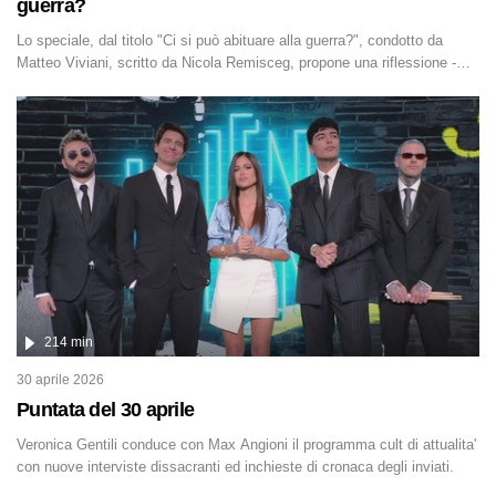
guerra?
Lo speciale, dal titolo "Ci si può abituare alla guerra?", condotto da
Matteo Viviani, scritto da Nicola Remisceg, propone una riflessione -
con l'aiuto di economisti, esperti militari e giornalisti di settore - su
quanto la guerra sia diventata una realtà pervasiva. Anche se l'Italia non
è direttamente coinvolta in conflitti armati, il contesto globale rende
impossibile considerarla un fenomeno lontano.
214 min
30 aprile 2026
Puntata del 30 aprile
Veronica Gentili conduce con Max Angioni il programma cult di attualita'
con nuove interviste dissacranti ed inchieste di cronaca degli inviati.