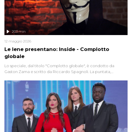
203 min
12 maggio 2026
Le Iene presentano: Inside - Complotto
globale
Lo speciale, dal titolo "Complotto globale", è condotto da
Gaston Zama e scritto da Riccardo Spagnoli. La puntata,
dedicata alle grandi teorie cospirazioniste del nostro tempo,
racconta l'universo delle narrazioni alternative, dei sospetti
globali e del complottismo che negli ultimi anni hanno invaso
social network, talk show, piazze digitali e immaginario collettivo.