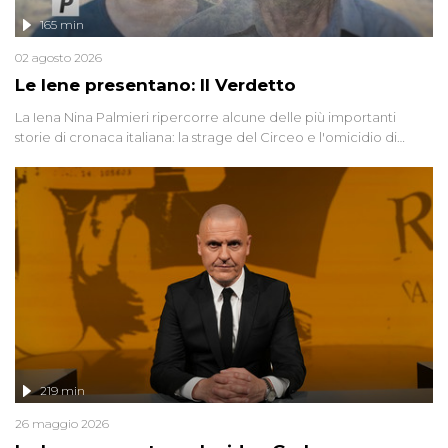
165 min
02 agosto 2026
Le Iene presentano: Il Verdetto
La Iena Nina Palmieri ripercorre alcune delle più importanti
storie di cronaca italiana: la strage del Circeo e l'omicidio di
Avetrana.
219 min
26 maggio 2026