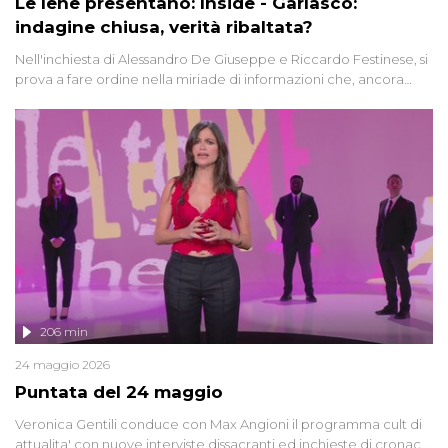
Le Iene presentano: Inside - Garlasco:
indagine chiusa, verità ribaltata?
Nell'inchiesta di Alessandro De Giuseppe e Riccardo Festinese, si
prova a fare ordine nella miriade di informazioni che, ancora
oggi, continuano a emergere attorno a una delle vicende
giudiziarie più discusse degli ultimi anni. Lo speciale ricostruisce la
vicenda mettendo in fila testimonianze, errori, dettagli
controversi e i protagonisti di un'indagine che sembra non avere
fine.
206 min
24 maggio 2026
Puntata del 24 maggio
Veronica Gentili conduce con Max Angioni il programma cult di
attualita' con nuove interviste dissacranti ed inchieste di cronaca