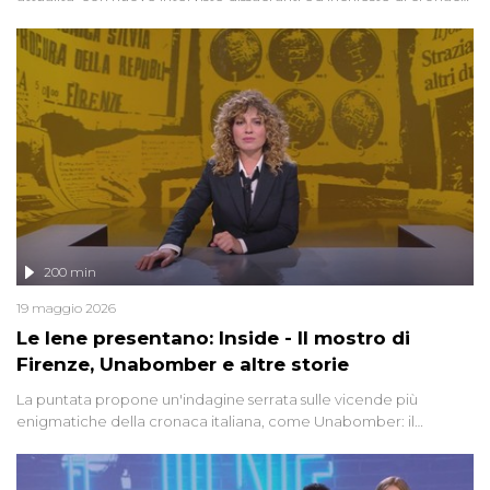
degli inviati.
200 min
19 maggio 2026
Le Iene presentano: Inside - Il mostro di
Firenze, Unabomber e altre storie
La puntata propone un'indagine serrata sulle vicende più
enigmatiche della cronaca italiana, come Unabomber: il
dinamitardo seriale responsabile di decine di attentati tra gli anni
'90 e il 2000 che, inquietantemente, potrebbe essere ancora in
libertà. Lo speciale affronta inoltre le zone d'ombra sul Mostro di