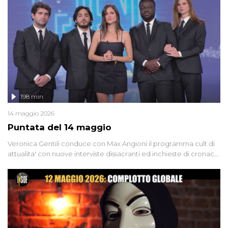
Firenze, le cui responsabilità appaiono ancora oggi avvolte in un
groviglio di dubbi mai chiariti. Nel corso dello speciale anche
l'intervista inedita a Olindo Romano, realizzata ne...
198 min
14 maggio 2026
Puntata del 14 maggio
Veronica Gentili conduce con Max Angioni il programma cult di
attualita' con nuove interviste dissacranti ed inchieste di cronaca
degli inviati.