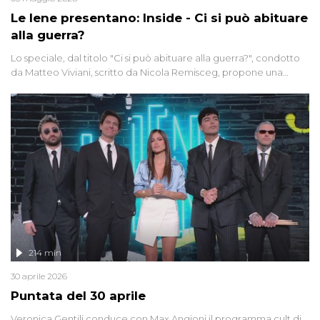
Le Iene presentano: Inside - Ci si può abituare
alla guerra?
Lo speciale, dal titolo "Ci si può abituare alla guerra?", condotto
da Matteo Viviani, scritto da Nicola Remisceg, propone una
riflessione - con l'aiuto di economisti, esperti militari e giornalisti
di settore - su quanto la guerra sia diventata una realtà pervasiva.
Anche se l'Italia non è direttamente coinvolta in conflitti armati, il
contesto globale rende impossibile considerarla un fenomeno
lontano.
214 min
30 aprile 2026
Puntata del 30 aprile
Veronica Gentili conduce con Max Angioni il programma cult di