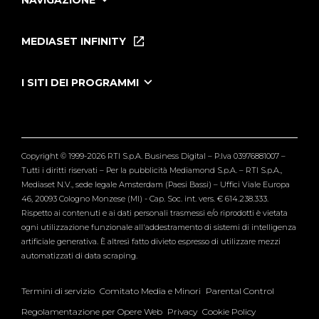
NAVIGAZIONE
Home
Puntate
MEDIASET INFINITY
Le Iene Presentano Inside
Puntate Ieneyeh
Tutti i servizi
I SITI DEI PROGRAMMI
Le Iene
Grande Fratello
Segnalazioni
L'Isola dei Famosi
Pubblico
Striscia la Notizia
Maria De Filippi
Copyright © 1999-2026 RTI S.p.A. Business Digital – P.Iva 03976881007 –
Verissimo
Tutti i diritti riservati – Per la pubblicità Mediamond S.p.A. – RTI S.p.A.,
Mediaset N.V., sede legale Amsterdam (Paesi Bassi) – Uffici Viale Europa
46, 20093 Cologno Monzese (MI) - Cap. Soc. int. vers. € 614.238.333.
Rispetto ai contenuti e ai dati personali trasmessi e/o riprodotti è vietata
ogni utilizzazione funzionale all'addestramento di sistemi di intelligenza
artificiale generativa. È altresì fatto divieto espresso di utilizzare mezzi
automatizzati di data scraping.
Termini di servizio
Comitato Media e Minori
Parental Control
Regolamentazione per Opere Web
Privacy
Cookie Policy