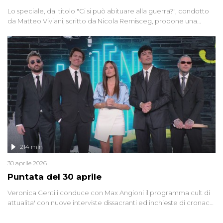
Lo speciale, dal titolo "Ci si può abituare alla guerra?", condotto
da Matteo Viviani, scritto da Nicola Remisceg, propone una
riflessione - con l'aiuto di economisti, esperti militari e giornalisti
di settore - su quanto la guerra sia diventata una realtà pervasiva.
Anche se l'Italia non è direttamente coinvolta in conflitti armati, il
contesto globale rende impossibile considerarla un fenomeno
lontano.
214 min
30 aprile 2026
Puntata del 30 aprile
Veronica Gentili conduce con Max Angioni il programma cult di
attualita' con nuove interviste dissacranti ed inchieste di cronaca
degli inviati.