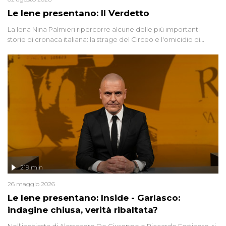
Le Iene presentano: Il Verdetto
La Iena Nina Palmieri ripercorre alcune delle più importanti
storie di cronaca italiana: la strage del Circeo e l'omicidio di
Avetrana.
219 min
26 maggio 2026
Le Iene presentano: Inside - Garlasco:
indagine chiusa, verità ribaltata?
Nell'inchiesta di Alessandro De Giuseppe e Riccardo Festinese, si