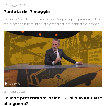
07 maggio 2026
Puntata del 7 maggio
Veronica Gentili conduce con Max Angioni il programma cult di
attualita' con nuove interviste dissacranti ed inchieste di cronaca
degli inviati.
215 min
05 maggio 2026
Le Iene presentano: Inside - Ci si può abituare
alla guerra?