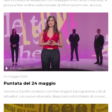
prova a fare ordine nella miriade di informazioni che, ancora
oggi, continuano a emergere attorno a una delle vicende
giudiziarie più discusse degli ultimi anni. Lo speciale ricostruisce la
vicenda mettendo in fila testimonianze, errori, dettagli
controversi e i protagonisti di un'indagine che sembra non avere
fine.
206 min
24 maggio 2026
Puntata del 24 maggio
Veronica Gentili conduce con Max Angioni il programma cult di
attualita' con nuove interviste dissacranti ed inchieste di cronaca
degli inviati.