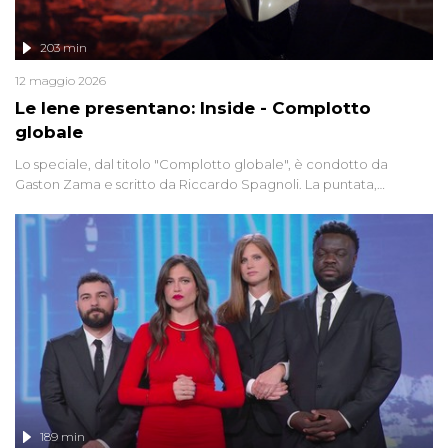
203 min
12 maggio 2026
Le Iene presentano: Inside - Complotto
globale
Lo speciale, dal titolo "Complotto globale", è condotto da
Gaston Zama e scritto da Riccardo Spagnoli. La puntata,
dedicata alle grandi teorie cospirazioniste del nostro tempo,
racconta l'universo delle narrazioni alternative, dei sospetti
globali e del complottismo che negli ultimi anni hanno invaso
social network, talk show, piazze digitali e immaginario collettivo.
189 min