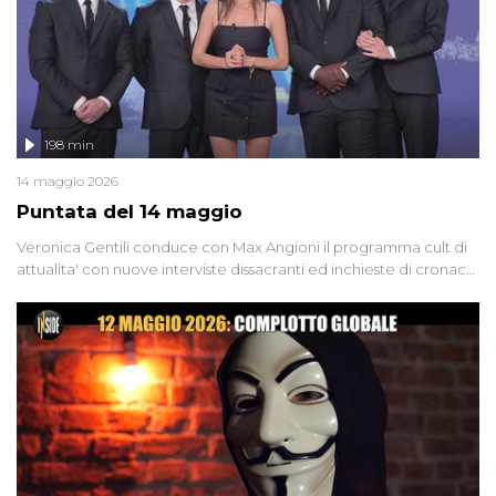
198 min
14 maggio 2026
Puntata del 14 maggio
Veronica Gentili conduce con Max Angioni il programma cult di
attualita' con nuove interviste dissacranti ed inchieste di cronaca
degli inviati.