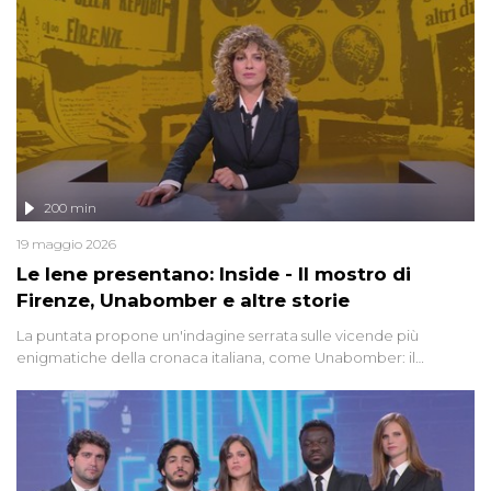
200 min
19 maggio 2026
Le Iene presentano: Inside - Il mostro di
Firenze, Unabomber e altre storie
La puntata propone un'indagine serrata sulle vicende più
enigmatiche della cronaca italiana, come Unabomber: il
dinamitardo seriale responsabile di decine di attentati tra gli anni
'90 e il 2000 che, inquietantemente, potrebbe essere ancora in
libertà. Lo speciale affronta inoltre le zone d'ombra sul Mostro di
Firenze, le cui responsabilità appaiono ancora oggi avvolte in un
groviglio di dubbi mai chiariti. Nel corso dello speciale anche
l'intervista inedita a Olindo Romano, realizzata ne...