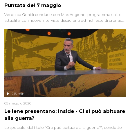
Puntata del 7 maggio
Veronica Gentili conduce con Max Angioni il programma cult di
attualita' con nuove interviste dissacranti ed inchieste di cronaca
degli inviati.
215 min
05 maggio 2026
Le Iene presentano: Inside - Ci si può abituare
alla guerra?
Lo speciale, dal titolo "Ci si può abituare alla guerra?", condotto