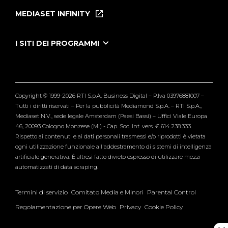
Puntate
MEDIASET INFINITY
Le Iene Presentano Inside
Puntate Ieneyeh
Tutti i servizi
I SITI DEI PROGRAMMI
Le Iene
Grande Fratello
Segnalazioni
L'Isola dei Famosi
Pubblico
Striscia la Notizia
Maria De Filippi
Copyright © 1999-2026 RTI S.p.A. Business Digital – P.Iva 03976881007 –
Verissimo
Tutti i diritti riservati – Per la pubblicità Mediamond S.p.A. – RTI S.p.A.,
Mediaset N.V., sede legale Amsterdam (Paesi Bassi) – Uffici Viale Europa
46, 20093 Cologno Monzese (MI) - Cap. Soc. int. vers. € 614.238.333.
Rispetto ai contenuti e ai dati personali trasmessi e/o riprodotti è vietata
ogni utilizzazione funzionale all'addestramento di sistemi di intelligenza
artificiale generativa. È altresì fatto divieto espresso di utilizzare mezzi
automatizzati di data scraping.
Termini di servizio
Comitato Media e Minori
Parental Control
Regolamentazione per Opere Web
Privacy
Cookie Policy