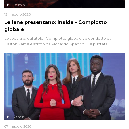
203 min
12 maggio 2026
Le Iene presentano: Inside - Complotto
globale
Lo speciale, dal titolo "Complotto globale", è condotto da
Gaston Zama e scritto da Riccardo Spagnoli. La puntata,
dedicata alle grandi teorie cospirazioniste del nostro tempo,
racconta l'universo delle narrazioni alternative, dei sospetti
globali e del complottismo che negli ultimi anni hanno invaso
social network, talk show, piazze digitali e immaginario collettivo.
189 min
07 maggio 2026