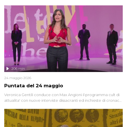
oggi, continuano a emergere attorno a una delle vicende
giudiziarie più discusse degli ultimi anni. Lo speciale ricostruisce la
vicenda mettendo in fila testimonianze, errori, dettagli
controversi e i protagonisti di un'indagine che sembra non avere
fine.
206 min
24 maggio 2026
Puntata del 24 maggio
Veronica Gentili conduce con Max Angioni il programma cult di
attualita' con nuove interviste dissacranti ed inchieste di cronaca
degli inviati.