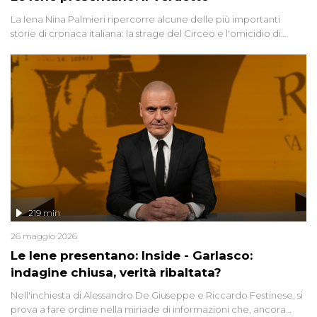
La Iena Nina Palmieri ripercorre alcune delle più importanti
storie di cronaca italiana: la strage del Circeo e l'omicidio di
Avetrana.
219 min
26 maggio 2026
Le Iene presentano: Inside - Garlasco:
indagine chiusa, verità ribaltata?
Nell'inchiesta di Alessandro De Giuseppe e Riccardo Festinese, si
prova a fare ordine nella miriade di informazioni che, ancora