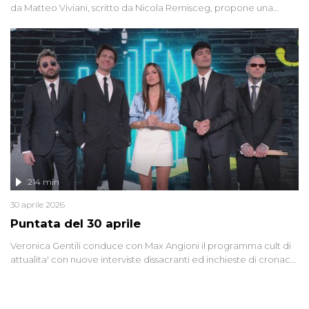
da Matteo Viviani, scritto da Nicola Remisceg, propone una
riflessione - con l'aiuto di economisti, esperti militari e giornalisti
di settore - su quanto la guerra sia diventata una realtà pervasiva.
Anche se l'Italia non è direttamente coinvolta in conflitti armati, il
contesto globale rende impossibile considerarla un fenomeno
lontano.
214 min
30 aprile 2026
Puntata del 30 aprile
Veronica Gentili conduce con Max Angioni il programma cult di
attualita' con nuove interviste dissacranti ed inchieste di cronaca
degli inviati.