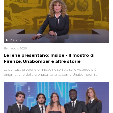
200 min
19 maggio 2026
Le Iene presentano: Inside - Il mostro di
Firenze, Unabomber e altre storie
La puntata propone un'indagine serrata sulle vicende più
enigmatiche della cronaca italiana, come Unabomber: il
dinamitardo seriale responsabile di decine di attentati tra gli anni
'90 e il 2000 che, inquietantemente, potrebbe essere ancora in
libertà. Lo speciale affronta inoltre le zone d'ombra sul Mostro di
Firenze, le cui responsabilità appaiono ancora oggi avvolte in un
groviglio di dubbi mai chiariti. Nel corso dello speciale anche
l'intervista inedita a Olindo Romano, realizzata ne...