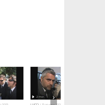
2 min
o 2005
LUCCI
15 giugno 2005