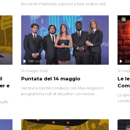
degli i
Riccardo Festinese, si prova a fare ordine nella
miriade di informazioni che, ancora oggi,
continuano a emergere attorno a una delle
vicende giudiziarie più discusse degli ultimi
anni. Lo speciale ricostruisce la vicenda
mettendo in fila testimonianze, errori, dettagli
controversi e i protagonisti di un'indagine che
sembra non avere fine.
198 min
20
14 maggio 2026
12 mag
l
Puntata del 14 maggio
Le I
er e
Comp
Veronica Gentili conduce con Max Angioni il
programma cult di attualita' con nuove
Lo spe
interviste dissacranti ed inchieste di cronaca
condot
sulle
degli inviati.
Riccar
grandi
do
tempo,
i tra
alterna
nte,
complo