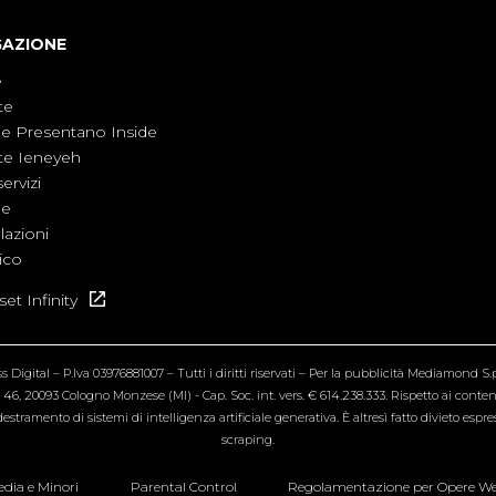
GAZIONE
e
te
ne Presentano Inside
te Ieneyeh
servizi
ne
azioni
ico
et Infinity
Digital – P.Iva 03976881007 – Tutti i diritti riservati – Per la pubblicità Mediamond S.p.
6, 20093 Cologno Monzese (MI) - Cap. Soc. int. vers. € 614.238.333. Rispetto ai contenut
estramento di sistemi di intelligenza artificiale generativa. È altresì fatto divieto espr
scraping.
dia e Minori
Parental Control
Regolamentazione per Opere W