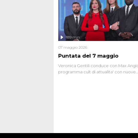
potrebbe essere ancora in libertà. Lo sp
affronta inoltre le zone d'ombra sul Most
Firenze, le cui responsabilità appaiono 
oggi avvolte in un groviglio di dubbi mai
chiariti. Nel corso dello speciale anche
l'intervista inedita a Olindo Romano, rea
189 min
ne...
07 maggio 2026
Puntata del 7 maggio
Veronica Gentili conduce con Max Angion
programma cult di attualita' con nuove
interviste dissacranti ed inchieste di cro
degli inviati.