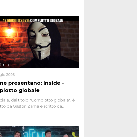
nviati.
3 min
gio 2026
ene presentano: Inside -
lotto globale
ciale, dal titolo "Complotto globale", è
to da Gaston Zama e scritto da
do Spagnoli. La puntata, dedicata alle
 teorie cospirazioniste del nostro
 racconta l'universo delle narrazioni
tive, dei sospetti globali e del
ttismo che negli ultimi anni hanno