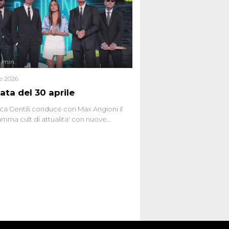
social network, talk show, piazze digitali
ginario collettivo.
4 min
le 2026
ata del 30 aprile
ca Gentili conduce con Max Angioni il
mma cult di attualita' con nuove
ste dissacranti ed inchieste di cronaca
nviati.