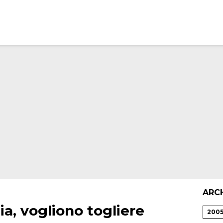
ARC
ia, vogliono togliere
200