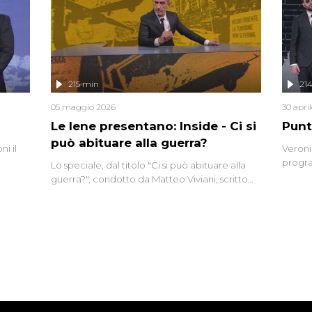
eciale
invaso 
ro di
e imma
ancora
lizzata
215 min
21
05 maggio 2026
30 apri
Le Iene presentano: Inside - Ci si
Punt
può abituare alla guerra?
i il
Veroni
progra
Lo speciale, dal titolo "Ci si può abituare alla
naca
intervi
guerra?", condotto da Matteo Viviani, scritto
degli i
da Nicola Remisceg, propone una riflessione -
con l'aiuto di economisti, esperti militari e
giornalisti di settore - su quanto la guerra sia
diventata una realtà pervasiva. Anche se l'Italia
non è direttamente coinvolta in conflitti
armati, il contesto globale rende impossibile
considerarla un fenomeno lontano.