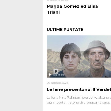
Magda Gomez ed Elisa
Triani
ULTIME PUNTATE
165 min
02 agosto 2026
Le Iene presentano: Il Verde
La Iena Nina Palmieri ripercorre alcune 
più importanti storie di cronaca italiana: 
strage del Circeo e l'omicidio di Avetran