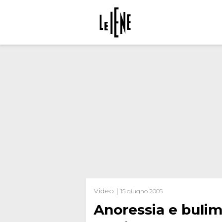
Video |
15 giugno 2005
Anoressia e bulim