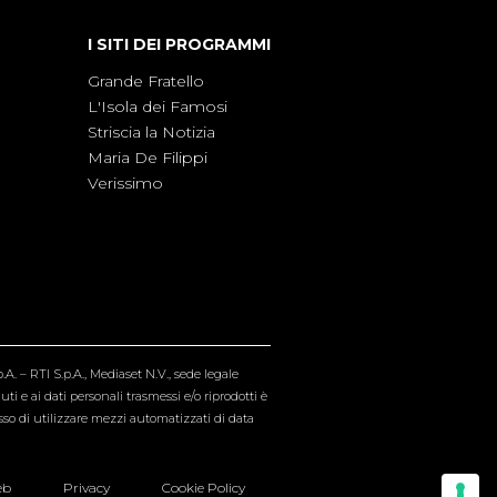
I SITI DEI PROGRAMMI
Grande Fratello
L'Isola dei Famosi
Striscia la Notizia
Maria De Filippi
Verissimo
A. – RTI S.p.A., Mediaset N.V., sede legale
i e ai dati personali trasmessi e/o riprodotti è
esso di utilizzare mezzi automatizzati di data
eb
Privacy
Cookie Policy