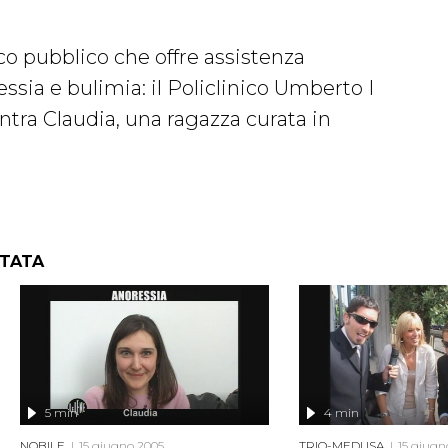
co pubblico che offre assistenza
ssia e bulimia: il Policlinico Umberto I
tra Claudia, una ragazza curata in
NTATA
5 min
4 min
NOBILE
15 giugno 2005
TRIO-MEDUSA
15 giugn