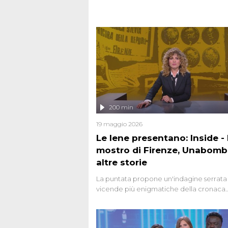
200 min
19 maggio 2026
Le Iene presentano: Inside - I
mostro di Firenze, Unabomb
altre storie
La puntata propone un'indagine serrata 
vicende più enigmatiche della cronaca
italiana, come Unabomber: il dinamitar
seriale responsabile di decine di attentat
gli anni '90 e il 2000 che, inquietanteme