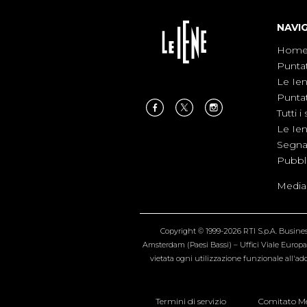
NAVI
Hom
Punta
Le Ie
Punta
Tutti i 
Le Ie
Segnal
Pubbl
Medias
Copyright © 1999-2026 RTI S.p.A. Business 
Amsterdam (Paesi Bassi) – Uffici Viale Europa 4
vietata ogni utilizzazione funzionale all'add
Termini di servizio
Comitato Me