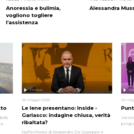
Anoressia e bulimia,
Alessandra Muss
vogliono togliere
l'assistenza
219 min
20
26 maggio 2026
24 mag
tto
Le Iene presentano: Inside -
Punt
Garlasco: indagine chiusa, verità
delle
Veroni
ribaltata?
la
progra
a.
intervi
Nell'inchiesta di Alessandro De Giuseppe e