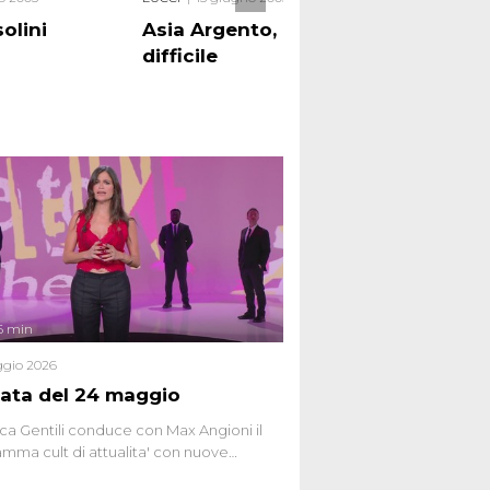
olini
Asia Argento, una vita
difficile
6 min
gio 2026
ata del 24 maggio
ca Gentili conduce con Max Angioni il
mma cult di attualita' con nuove
ste dissacranti ed inchieste di cronaca