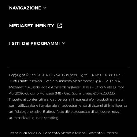
NAVIGAZIONE
Home
Puntate
MEDIASET INFINITY
Le Iene Presentano Inside
Puntate Ieneyeh
Tutti i servizi
I SITI DEI PROGRAMMI
Le Iene
Grande Fratello
Segnalazioni
L'Isola dei Famosi
Pubblico
Striscia la Notizia
Maria De Filippi
Copyright © 1999-2026 RTI S.p.A. Business Digital – P.Iva 03976881007 –
Verissimo
Tutti i diritti riservati – Per la pubblicità Mediamond S.p.A. – RTI S.p.A.,
Mediaset N.V., sede legale Amsterdam (Paesi Bassi) – Uffici Viale Europa
46, 20093 Cologno Monzese (MI) - Cap. Soc. int. vers. € 614.238.333.
Rispetto ai contenuti e ai dati personali trasmessi e/o riprodotti è vietata
ogni utilizzazione funzionale all'addestramento di sistemi di intelligenza
artificiale generativa. È altresì fatto divieto espresso di utilizzare mezzi
automatizzati di data scraping.
Termini di servizio
Comitato Media e Minori
Parental Control