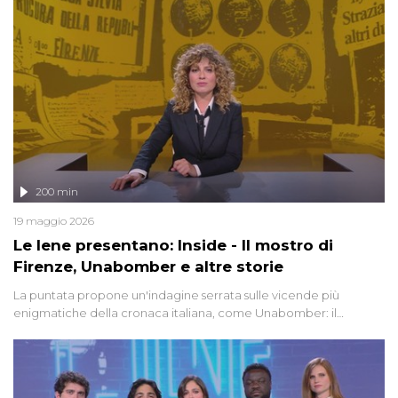
200 min
19 maggio 2026
Le Iene presentano: Inside - Il mostro di
Firenze, Unabomber e altre storie
La puntata propone un'indagine serrata sulle vicende più
enigmatiche della cronaca italiana, come Unabomber: il
dinamitardo seriale responsabile di decine di attentati tra gli anni
'90 e il 2000 che, inquietantemente, potrebbe essere ancora in
libertà. Lo speciale affronta inoltre le zone d'ombra sul Mostro di
Firenze, le cui responsabilità appaiono ancora oggi avvolte in un