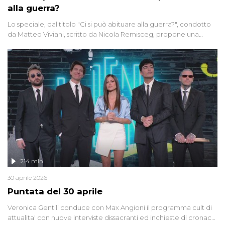
alla guerra?
Lo speciale, dal titolo "Ci si può abituare alla guerra?", condotto
da Matteo Viviani, scritto da Nicola Remisceg, propone una
riflessione - con l'aiuto di economisti, esperti militari e giornalisti
di settore - su quanto la guerra sia diventata una realtà pervasiva.
Anche se l'Italia non è direttamente coinvolta in conflitti armati, il
contesto globale rende impossibile considerarla un fenomeno
lontano.
214 min
30 aprile 2026
Puntata del 30 aprile
Veronica Gentili conduce con Max Angioni il programma cult di
attualita' con nuove interviste dissacranti ed inchieste di cronaca