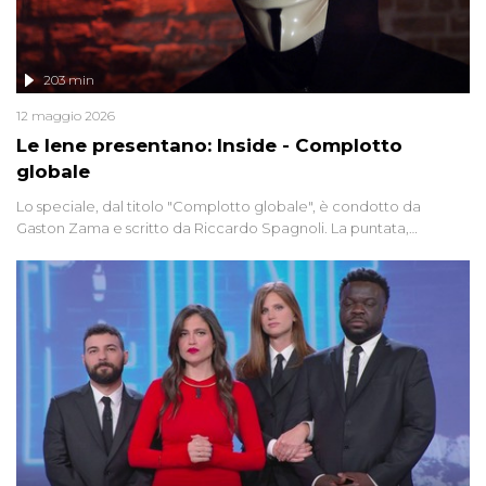
203 min
12 maggio 2026
Le Iene presentano: Inside - Complotto
globale
Lo speciale, dal titolo "Complotto globale", è condotto da
Gaston Zama e scritto da Riccardo Spagnoli. La puntata,
dedicata alle grandi teorie cospirazioniste del nostro tempo,
racconta l'universo delle narrazioni alternative, dei sospetti
globali e del complottismo che negli ultimi anni hanno invaso
social network, talk show, piazze digitali e immaginario collettivo.