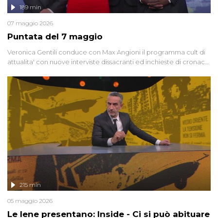
189 min
07 maggio 2026
Puntata del 7 maggio
Veronica Gentili conduce con Max Angioni il programma cult di
attualita' con nuove interviste dissacranti ed inchieste di cronaca
degli inviati.
215 min
05 maggio 2026
Le Iene presentano: Inside - Ci si può abituare