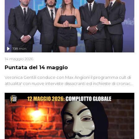
groviglio di dubbi mai chiariti. Nel corso dello speciale anche
l'intervista inedita a Olindo Romano, realizzata ne...
198 min
14 maggio 2026
Puntata del 14 maggio
Veronica Gentili conduce con Max Angioni il programma cult di
attualita' con nuove interviste dissacranti ed inchieste di cronaca
degli inviati.