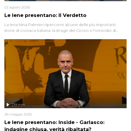
02 agosto 2026
Le Iene presentano: Il Verdetto
La Iena Nina Palmieri ripercorre alcune delle più importanti
storie di cronaca italiana: la strage del Circeo e l'omicidio di
Avetrana.
219 min
26 maggio 2026
Le Iene presentano: Inside - Garlasco:
indagine chiusa, verità ribaltata?