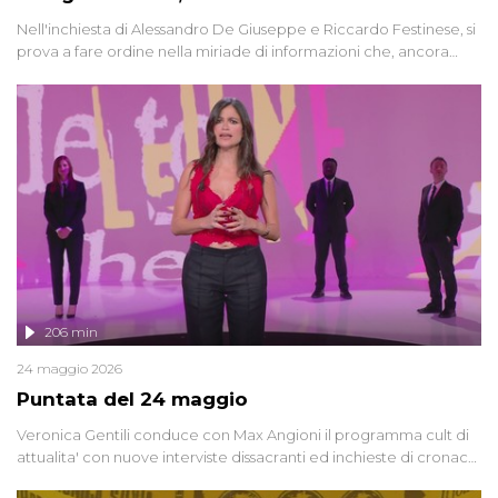
Nell'inchiesta di Alessandro De Giuseppe e Riccardo Festinese, si
prova a fare ordine nella miriade di informazioni che, ancora
oggi, continuano a emergere attorno a una delle vicende
giudiziarie più discusse degli ultimi anni. Lo speciale ricostruisce la
vicenda mettendo in fila testimonianze, errori, dettagli
controversi e i protagonisti di un'indagine che sembra non avere
fine.
206 min
24 maggio 2026
Puntata del 24 maggio
Veronica Gentili conduce con Max Angioni il programma cult di
attualita' con nuove interviste dissacranti ed inchieste di cronaca
degli inviati.